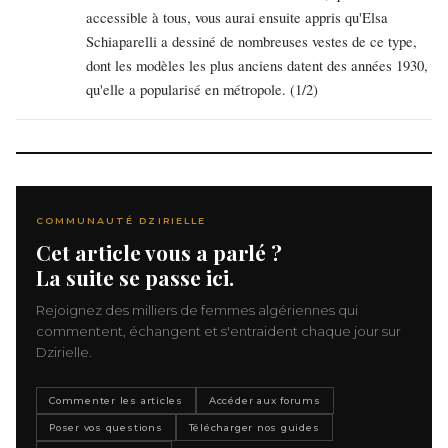
accessible à tous, vous aurai ensuite appris qu'Elsa
Schiaparelli a dessiné de nombreuses vestes de ce type,
dont les modèles les plus anciens datent des années 1930,
qu'elle a popularisé en métropole. (1/2)
COMMUNAUTÉ DZIRIELLE
Cet article vous a parlé ?
La suite se passe ici.
Rejoignez des milliers de femmes algériennes qui
commentent, échangent et s'entraident chaque jour sur
Dzirielle.
Commenter les articles
Accéder aux forums
Poser vos questions
Télécharger nos guides