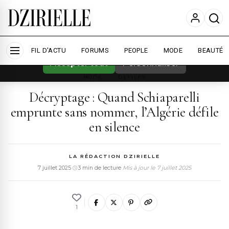
Nous utilisons des cookies pour améliorer
votre expérience et mesurer l'audience.
En
savoir plus
FIL D'ACTU
FORUMS
PEOPLE
MODE
BEAUTÉ
Accepter tout
Personnaliser
MODE
›
DEFILES
Décryptage : Quand Schiaparelli
emprunte sans nommer, l’Algérie défile
en silence
LA RÉDACTION DZIRIELLE
7 juillet 2025
·
3 min de lecture
·
Mis à jour le 7 juillet 2025
1