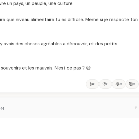
re un pays, un peuple, une culture.
re que niveau alimentaire tu es difficile. Meme si je respecte ton
is y avais des choses agréables a découvrir, et des petits
 souvenirs et les mauvais. N'est ce pas ? 😊
👍
👎
😂
🥰
0
0
0
0
:44