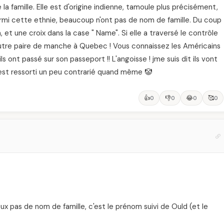
la famille. Elle est d'origine indienne, tamoule plus précisément,
 parmi cette ethnie, beaucoup n'ont pas de nom de famille. Du coup
 et une croix dans la case " Name". Si elle a traversé le contrôle
tre paire de manche à Quebec ! Vous connaissez les Américains
ls ont passé sur son passeport !! L'angoisse ! jme suis dit ils vont
en est ressorti un peu contrarié quand même 🤡
👍
👎
😂
🥰
0
0
0
0
ux pas de nom de famille, c'est le prénom suivi de Ould (et le