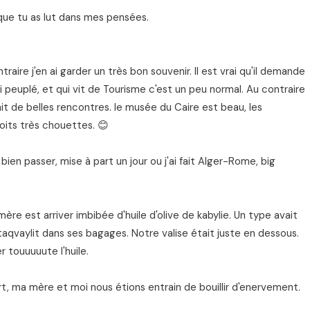
e que tu as lut dans mes pensées.
ontraire j'en ai garder un très bon souvenir. Il est vrai qu'il demande
 peuplé, et qui vit de Tourisme c'est un peu normal. Au contraire
 fait de belles rencontres. le musée du Caire est beau, les
droits très chouettes. 😊
en passer, mise à part un jour ou j'ai fait Alger-Rome, big
ère est arriver imbibée d'huile d'olive de kabylie. Un type avait
taqvaylit dans ses bagages. Notre valise était juste en dessous.
r touuuuute l'huile.
t, ma mère et moi nous étions entrain de bouillir d'enervement.