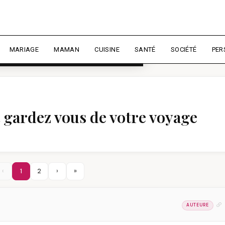
rience et mesurer l'audience.
En
liser
MARIAGE
MAMAN
CUISINE
SANTÉ
SOCIÉTÉ
PER
 gardez vous de votre voyage
‹
1
2
›
»
AUTEURE