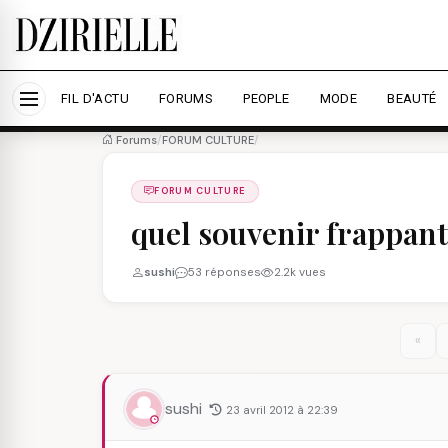
Nous utilisons des cookies pour améliorer votre expé
savoir plus
Accepter tout
Personna
FIL D'ACTU
FORUMS
PEOPLE
MODE
BEAUTÉ
Forums
/
FORUM CULTURE
/
FORUM CULTURE
quel souvenir frappant
sushi
53 réponses
2.2k vues
«
sushi
23 avril 2012 à 22:39