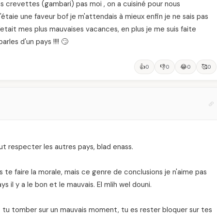
s crevettes (gambari) pas moi , on a cuisiné pour nous
étaie une faveur bof je m'attendais à mieux enfin je ne sais pas
C'etait mes plus mauvaises vacances, en plus je me suis faite
rles d'un pays !!!! 🙄
👍
👎
😂
🥰
0
0
0
0
aut respecter les autres pays, blad enass.
 te faire la morale, mais ce genre de conclusions je n'aime pas
 il y a le bon et le mauvais. El mlih wel douni.
 tu tomber sur un mauvais moment, tu es rester bloquer sur tes