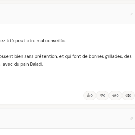
ez été peut etre mal conseillés.
bossent bien sans prétention, et qui font de bonnes grillades, des
avec du pain Baladi.
👍
👎
😂
🥰
0
0
0
0