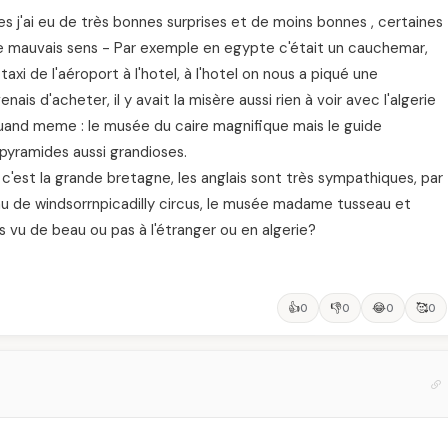
s j'ai eu de très bonnes surprises et de moins bonnes , certaines
le mauvais sens - Par exemple en egypte c'était un cauchemar,
i de l'aéroport à l'hotel, à l'hotel on nous a piqué une
is d'acheter, il y avait la misère aussi rien à voir avec l'algerie
fs quand meme : le musée du caire magnifique mais le guide
pyramides aussi grandioses.
plu c'est la grande bretagne, les anglais sont très sympathiques, par
teau de windsorrnpicadilly circus, le musée madame tusseau et
vu de beau ou pas à l'étranger ou en algerie?
👍
👎
😂
🥰
0
0
0
0