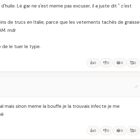
uile. Le gar ne s'est meme pas excuser, il a juste dit " c'est
pleins de trucs en Italie, parce que les vetements tachés de graisse
LAM. mdr
e de le tuer le type.
👍
👎
😂
🥰
0
0
0
0
s mal mais sinon meme la bouffe je la trouvais infecte je me
yé
👍
👎
😂
🥰
0
0
0
0