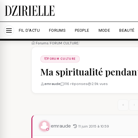
Nous utilisons des cookies pour améliorer votre expé
savoir plus
Accepter tout
Personna
FIL D'ACTU
FORUMS
PEOPLE
MODE
BEAUTÉ
Forums
/
FORUM CULTURE
/
FORUM CULTURE
Ma spiritualité penda
emraude
116 réponses
2.9k vues
«
‹
emraude
11 juin 2015 à 10:59