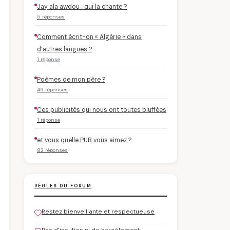
Jay ala awdou : qui la chante ?
5 réponses
Comment écrit-on « Algérie » dans
d’autres langues ?
1 réponse
Poèmes de mon père ?
49 réponses
Ces publicités qui nous ont toutes bluffées
1 réponse
et vous quelle PUB vous aimez ?
82 réponses
RÈGLES DU FORUM
Restez bienveillante et respectueuse