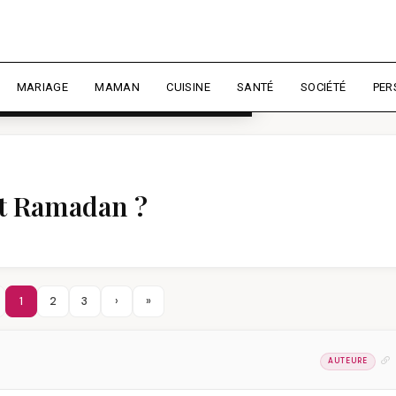
rience et mesurer l'audience.
En
liser
MARIAGE
MAMAN
CUISINE
SANTÉ
SOCIÉTÉ
PER
nt Ramadan ?
1
2
3
›
»
AUTEURE