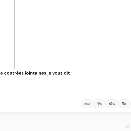
s contrées lointaines je vous dit
👍
👎
😂
🥰
0
0
0
0