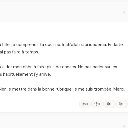
à Lille, je comprends ta cousine. Inch’allah rabi iqaderna. En faite
rai pas faire à temps.
 aider mon chéri à faire plus de choses. Ne pas parler sur les
s habituellement j’y arrive.
bien le mettre dans la bonne rubrique, je me suis trompée. Merci.
👍
👎
😂
🥰
0
0
0
0