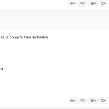
👍
👎
😂
🥰
0
0
0
0
 cke je compte faire inchaaleh :
ent
👍
👎
😂
🥰
0
0
0
0