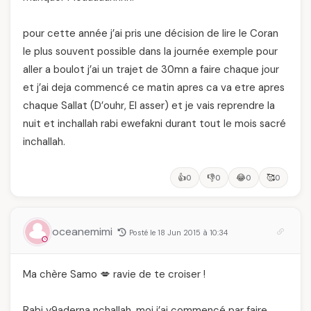
pour cette année j’ai pris une décision de lire le Coran
le plus souvent possible dans la journée exemple pour
aller a boulot j’ai un trajet de 30mn a faire chaque jour
et j’ai deja commencé ce matin apres ca va etre apres
chaque Sallat (D’ouhr, El asser) et je vais reprendre la
nuit et inchallah rabi ewefakni durant tout le mois sacré
inchallah.
👍
👎
😂
🥰
0
0
0
0
oceanemimi
Posté le 18 Jun 2015 à 10:34
Ma chère Samo 💋 ravie de te croiser !
Rabi y9aderna nchallah, moi j’ai commencé par faire