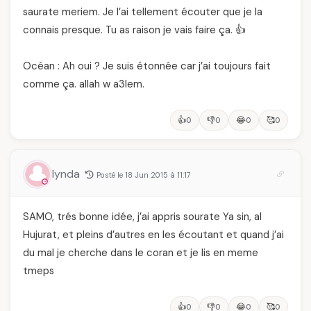
saurate meriem. Je l’ai tellement écouter que je la
connais presque. Tu as raison je vais faire ça. 👍
Océan : Ah oui ? Je suis étonnée car j’ai toujours fait
comme ça. allah w a3lem.
👍
👎
😂
🥰
0
0
0
0
lynda
Posté le 18 Jun 2015 à 11:17
SAMO, trés bonne idée, j’ai appris sourate Ya sin, al
Hujurat, et pleins d’autres en les écoutant et quand j’ai
du mal je cherche dans le coran et je lis en meme
tmeps
👍
👎
😂
🥰
0
0
0
0