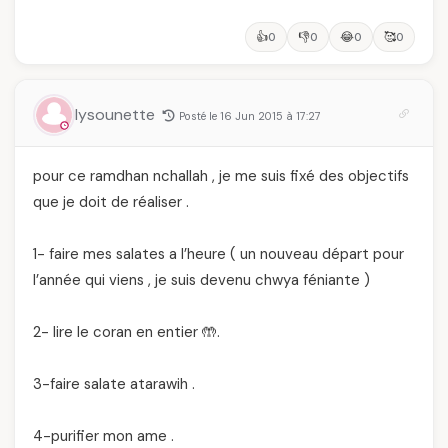
👍
👎
😂
🥰
0
0
0
0
lysounette
Posté le 16 Jun 2015 à 17:27
pour ce ramdhan nchallah , je me suis fixé des objectifs
que je doit de réaliser .
1- faire mes salates a l’heure ( un nouveau départ pour
l’année qui viens , je suis devenu chwya féniante )
2- lire le coran en entier 🤲.
3-faire salate atarawih .
4-purifier mon ame .