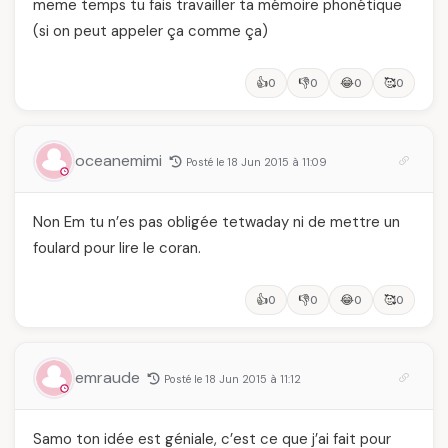
meme temps tu fais travailler ta mémoire phonétique
(si on peut appeler ça comme ça)
👍
👎
😂
🥰
0
0
0
0
oceanemimi
Posté le 18 Jun 2015 à 11:09
Non Em tu n’es pas obligée tetwaday ni de mettre un
foulard pour lire le coran.
👍
👎
😂
🥰
0
0
0
0
emraude
Posté le 18 Jun 2015 à 11:12
Samo ton idée est géniale, c’est ce que j’ai fait pour