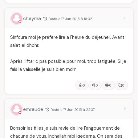
cheyma
Posté le 17 Jun 2015 à 18:32
Sinfoura moi je préfère lire a l'heure du déjeuner. Avant
salat el dhohr.
Après l'iftar c pas possible pour moi, trop fatiguée. Si je
fais la vaisselle je suis bien mdrr
👍
👎
😂
🥰
0
0
0
0
emraude
Posté le 17 Jun 2015 à 22:37
Bonsoir les filles je suis ravie de lire l'engouement de
chacune de vous. Inchallah rabi iqederna. On sera des