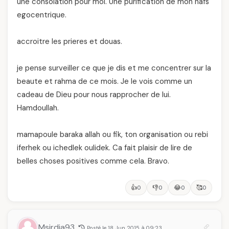
une consolation pour moi. Une purification de mon nafs
egocentrique.
accroitre les prieres et douas.
je pense surveiller ce que je dis et me concentrer sur la
beaute et rahma de ce mois. Je le vois comme un
cadeau de Dieu pour nous rapprocher de lui.
Hamdoullah.
mamapoule baraka allah ou fik, ton organisation ou rebi
iferhek ou ichedlek oulidek. Ca fait plaisir de lire de
belles choses positives comme cela. Bravo.
👍
👎
😂
🥰
0
0
0
0
Msirdia93
Posté le 18 Jun 2015 à 09:23