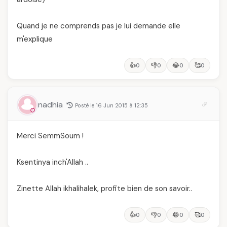
Quand je ne comprends pas je lui demande elle
m'explique
👍
👎
😂
🥰
0
0
0
0
nadhia
Posté le 16 Jun 2015 à 12:35
Merci SemmSoum !
Ksentinya inch'Allah ..
Zinette Allah ikhalihalek, profite bien de son savoir..
👍
👎
😂
🥰
0
0
0
0