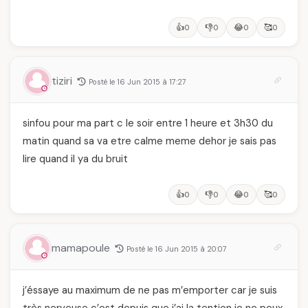
👍
👎
😂
🥰
0
0
0
0
tiziri
Posté le 16 Jun 2015 à 17:27
sinfou pour ma part c le soir entre 1 heure et 3h30 du
matin quand sa va etre calme meme dehor je sais pas
lire quand il ya du bruit
👍
👎
😂
🥰
0
0
0
0
mamapoule
Posté le 16 Jun 2015 à 20:07
j’éssaye au maximum de ne pas m’emporter car je suis