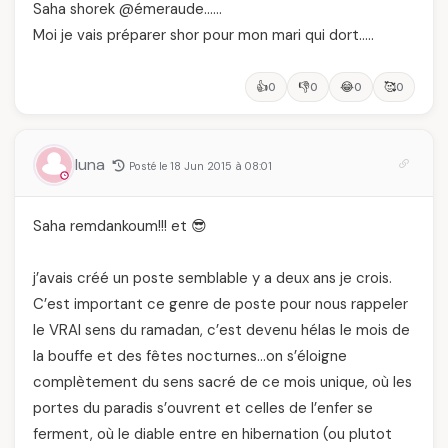
Saha shorek @émeraude……
Moi je vais préparer shor pour mon mari qui dort…..
👍
👎
😂
🥰
0
0
0
0
luna
Posté le 18 Jun 2015 à 08:01
Saha remdankoum!!! et 😎
j’avais créé un poste semblable y a deux ans je crois.
C’est important ce genre de poste pour nous rappeler
le VRAI sens du ramadan, c’est devenu hélas le mois de
la bouffe et des fêtes nocturnes…on s’éloigne
complètement du sens sacré de ce mois unique, où les
portes du paradis s’ouvrent et celles de l’enfer se
ferment, où le diable entre en hibernation (ou plutot