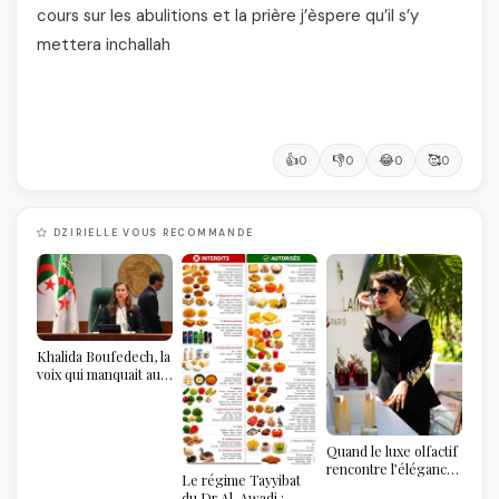
cours sur les abulitions et la prière j’èspere qu’il s’y
mettera inchallah
👍
👎
😂
🥰
0
0
0
0
DZIRIELLE VOUS RECOMMANDE
Khalida Boufedech, la
voix qui manquait au
sommet de l'État
algérien
Quand le luxe olfactif
rencontre l’élégance
Le régime Tayyibat
algérienne : une
du Dr Al-Awadi :