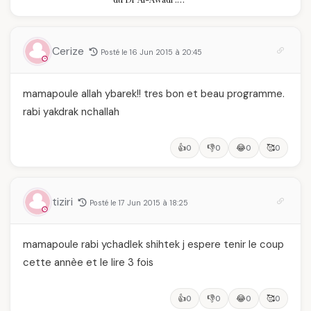
célébration de la Fête
pourquoi il a séduit
des Mères hors du
des millions de
temps
femmes algériennes,
et ce que vous devez
Cerize
Posté le 16 Jun 2015 à 20:45
vraiment savoir
mamapoule allah ybarek!! tres bon et beau programme.
rabi yakdrak nchallah
👍
👎
😂
🥰
0
0
0
0
tiziri
Posté le 17 Jun 2015 à 18:25
mamapoule rabi ychadlek shihtek j espere tenir le coup
cette annèe et le lire 3 fois
👍
👎
😂
🥰
0
0
0
0