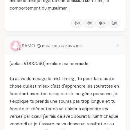
année le midi je regarde une émission sur l’Islam, le
comportement du musulman.
👍
👎
😂
🥰
0
0
0
0
SAMO
Posté le 18 Jun 2015 à 11:05
[color=#000080]resalem ma emraude ,
tu as vu dommage le midi timing ; tu peux faire autre
chose qui est mieux c'est d'apprendre les sourattes en
écoutant avec ton casque et tu ne gène personne ,je
t'explique tu prends une souraa pas trop longue et tu
écoute et réécouter ca va t'aider a appendre les
verses par cœur j'ai fais ca avec sourat El Kahff chaque
vendredi et je t'assure ca va donne un resultat et au