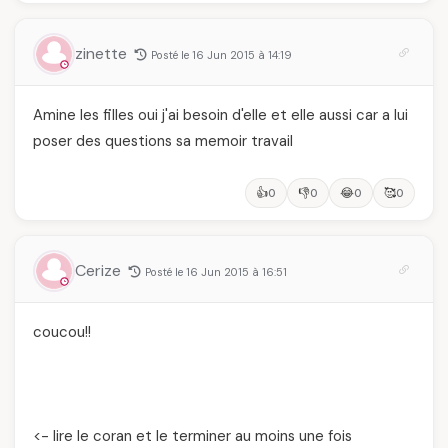
zinette
Posté le 16 Jun 2015 à 14:19
Amine les filles oui j'ai besoin d'elle et elle aussi car a lui
poser des questions sa memoir travail
👍
👎
😂
🥰
0
0
0
0
Cerize
Posté le 16 Jun 2015 à 16:51
coucou!!
<- lire le coran et le terminer au moins une fois