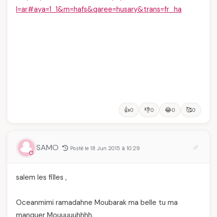
l=ar#aya=1_1&m=hafs&qaree=husary&trans=fr_ha
👍
👎
😂
🥰
0
0
0
0
SAMO
Posté le 18 Jun 2015 à 10:29
salem les filles ,
Oceanmimi ramadahne Moubarak ma belle tu ma
manquer Mouuuuuhhhh.