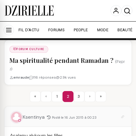
Nous utilisons des cookies pour améliorer votre
expérience et mesurer l'audience.
En savoir plus
Accepter tout
Personnaliser
FIL D'ACTU
FORUMS
PEOPLE
MODE
BEAUTÉ
Forums
/
FORUM CULTURE
/
FORUM CULTURE
Ma spiritualité pendant Ramadan ?
(Page
2)
emraude
116 réponses
2.9k vues
«
‹
1
2
3
›
»
Ksentinya
Posté le 16 Jun 2015 à 00:23
Asalamu alykoum les filles,