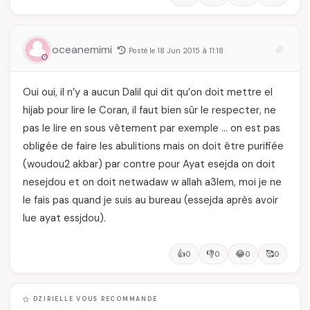
oceanemimi
Posté le 18 Jun 2015 à 11:18
Oui oui, il n’y a aucun Dalil qui dit qu’on doit mettre el
hijab pour lire le Coran, il faut bien sûr le respecter, ne
pas le lire en sous vêtement par exemple … on est pas
obligée de faire les abulitions mais on doit être purifiée
(woudou2 akbar) par contre pour Ayat esejda on doit
nesejdou et on doit netwadaw w allah a3lem, moi je ne
le fais pas quand je suis au bureau (essejda après avoir
lue ayat essjdou).
👍
👎
😂
🥰
0
0
0
0
DZIRIELLE VOUS RECOMMANDE