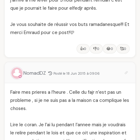
que je pourrait le faire pour elfedjr après.
Je vous souhaite de réussir vos buts ramadanesque!!! Et
merci Emraud pour ce post!🩷
👍
👎
😂
🥰
0
0
0
0
NomadDZ
Posté le 18 Jun 2015 à 09:06
Faire mes prieres a l’heure . Celle du fajr n’est pas un
probleme , si je ne suis pas a la maison ca complique les
choses.
Lire le coran. Je l’ai lu pendant l’annee mais je voudrais
le relire pendant le lois et que ce oit une inspiration et