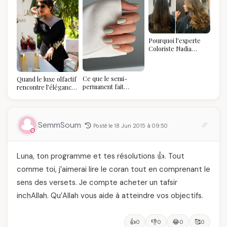
Pourquoi l'experte
Coloriste Nadia
refuse de refaire
votre balayage (et
pourquoi vous allez
Ce que le semi-
Quand le luxe olfactif
l'adorer pour ça)
permanent fait
rencontre l’élégance
réellement à vos
algérienne : une
ongles
célébration de la Fête
des Mères hors du
temps
SemmSoum
Posté le 18 Jun 2015 à 09:50
Luna, ton programme et tes résolutions 👍. Tout
comme toi, j’aimerai lire le coran tout en comprenant le
sens des versets. Je compte acheter un tafsir
inchAllah. Qu’Allah vous aide à atteindre vos objectifs.
👍
👎
😂
🥰
0
0
0
0