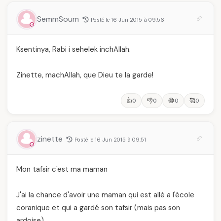
SemmSoum
Posté le 16 Jun 2015 à 09:56
Ksentinya, Rabi i sehelek inchAllah.
Zinette, machAllah, que Dieu te la garde!
👍
👎
😂
🥰
0
0
0
0
zinette
Posté le 16 Jun 2015 à 09:51
Mon tafsir c'est ma maman
J'ai la chance d'avoir une maman qui est allé a l'école
coranique et qui a gardé son tafsir (mais pas son
ardoise)