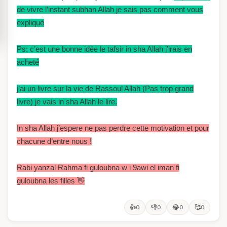
de vivre l’instant subhan Allah je sais pas comment vous
expliqué
Ps: c’est une bonne idée le tafsir in sha Allah j’irais en
acheté
j’ai un livre sur la vie de Rassoul Allah (Pas trop grand
livre) je vais in sha Allah le lire.
In sha Allah j’espere ne pas perdre cette motivation et pour
chacune d’entre nous !
Rabi yanzal Rahma fi guloubna w i 9awi el iman fi
guloubna les filles 👋
👍
👎
😂
🥰
0
0
0
0