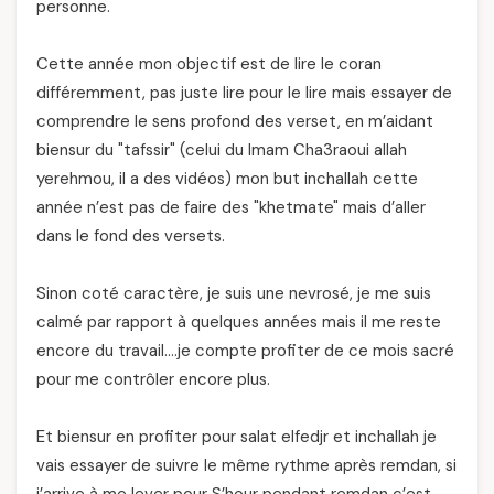
personne.
Cette année mon objectif est de lire le coran
différemment, pas juste lire pour le lire mais essayer de
comprendre le sens profond des verset, en m’aidant
biensur du "tafssir" (celui du Imam Cha3raoui allah
yerehmou, il a des vidéos) mon but inchallah cette
année n’est pas de faire des "khetmate" mais d’aller
dans le fond des versets.
Sinon coté caractère, je suis une nevrosé, je me suis
calmé par rapport à quelques années mais il me reste
encore du travail….je compte profiter de ce mois sacré
pour me contrôler encore plus.
Et biensur en profiter pour salat elfedjr et inchallah je
vais essayer de suivre le même rythme après remdan, si
j’arrive à me lever pour S’hour pendant remdan c’est