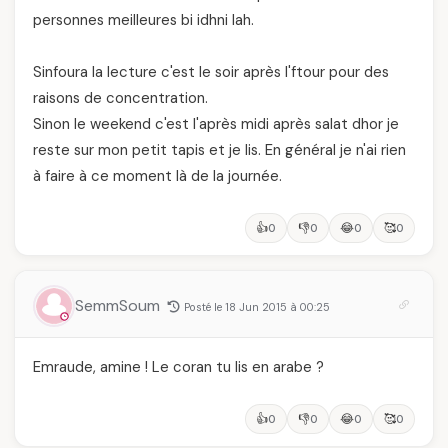
personnes meilleures bi idhni lah.
Sinfoura la lecture c'est le soir après l'ftour pour des
raisons de concentration.
Sinon le weekend c'est l'après midi après salat dhor je
reste sur mon petit tapis et je lis. En général je n'ai rien
à faire à ce moment là de la journée.
👍
👎
😂
🥰
0
0
0
0
SemmSoum
Posté le 18 Jun 2015 à 00:25
Emraude, amine ! Le coran tu lis en arabe ?
👍
👎
😂
🥰
0
0
0
0