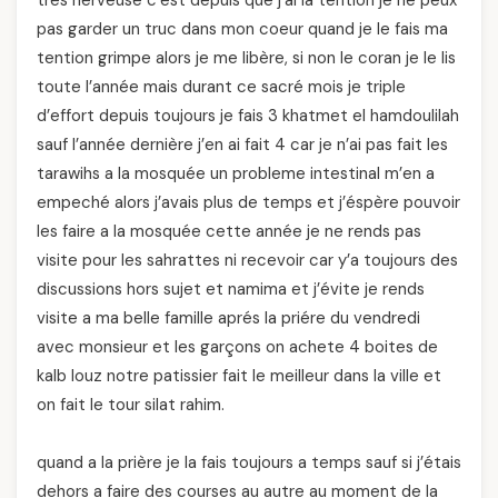
très nerveuse c’est depuis que j’ai la tention je ne peux
pas garder un truc dans mon coeur quand je le fais ma
tention grimpe alors je me libère, si non le coran je le lis
toute l’année mais durant ce sacré mois je triple
d’effort depuis toujours je fais 3 khatmet el hamdoulilah
sauf l’année dernière j’en ai fait 4 car je n’ai pas fait les
tarawihs a la mosquée un probleme intestinal m’en a
empeché alors j’avais plus de temps et j’éspère pouvoir
les faire a la mosquée cette année je ne rends pas
visite pour les sahrattes ni recevoir car y’a toujours des
discussions hors sujet et namima et j’évite je rends
visite a ma belle famille aprés la priére du vendredi
avec monsieur et les garçons on achete 4 boites de
kalb louz notre patissier fait le meilleur dans la ville et
on fait le tour silat rahim.
quand a la prière je la fais toujours a temps sauf si j’étais
dehors a faire des courses au autre au moment de la