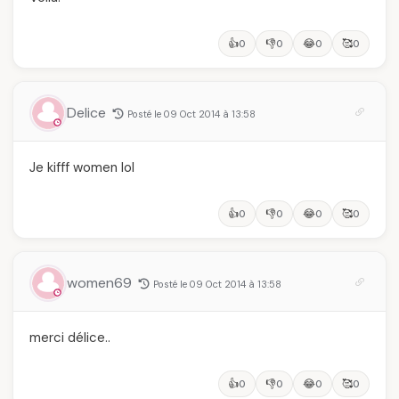
👍
👎
😂
🥰
0
0
0
0
Delice
Posté le 09 Oct 2014 à 13:58
Je kifff women lol
👍
👎
😂
🥰
0
0
0
0
women69
Posté le 09 Oct 2014 à 13:58
merci délice..
👍
👎
😂
🥰
0
0
0
0