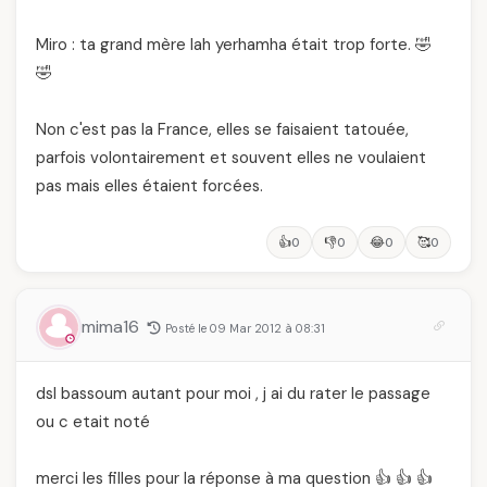
Miro : ta grand mère lah yerhamha était trop forte. 🤣
🤣
Non c'est pas la France, elles se faisaient tatouée,
parfois volontairement et souvent elles ne voulaient
pas mais elles étaient forcées.
👍
👎
😂
🥰
0
0
0
0
mima16
Posté le 09 Mar 2012 à 08:31
dsl bassoum autant pour moi , j ai du rater le passage
ou c etait noté
merci les filles pour la réponse à ma question 👍 👍 👍