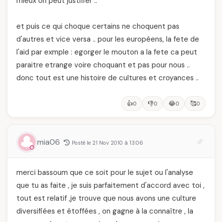
mieux on peut justifier ..
et puis ce qui choque certains ne choquent pas
d'autres et vice versa .. pour les européens, la fete de
l'aid par exmple : egorger le mouton a la fete ca peut
paraitre etrange voire choquant et pas pour nous ..
donc tout est une histoire de cultures et croyances ..
👍
👎
😂
🥰
0
0
0
0
mia06
Posté le 21 Nov 2010 à 13:06
merci bassoum que ce soit pour le sujet ou l'analyse
que tu as faite , je suis parfaitement d'accord avec toi ,
tout est relatif ,je trouve que nous avons une culture
diversifiées et étoffées , on gagne à la connaître , la