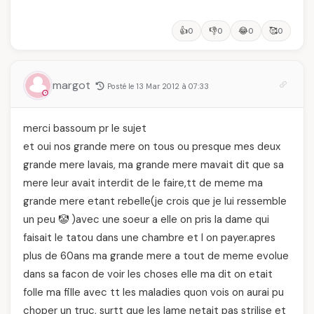
👍
👎
😂
🥰
0
0
0
0
margot
Posté le 13 Mar 2012 à 07:33
merci bassoum pr le sujet
et oui nos grande mere on tous ou presque mes deux
grande mere lavais, ma grande mere mavait dit que sa
mere leur avait interdit de le faire,tt de meme ma
grande mere etant rebelle(je crois que je lui ressemble
un peu 🤡 )avec une soeur a elle on pris la dame qui
faisait le tatou dans une chambre et l on payer.apres
plus de 60ans ma grande mere a tout de meme evolue
dans sa facon de voir les choses elle ma dit on etait
folle ma fille avec tt les maladies quon vois on aurai pu
choper un truc, surtt que les lame netait pas strilise et