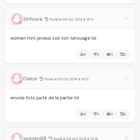
Sinfoura
Posté le 09 Oct 2014 à 14:13
women mnt jeveux voir ton tatouage lol
👍
👎
😂
🥰
0
0
0
0
Delice
Posté le 09 Oct 2014 à 14:21
envoie foto juste de la partie lol
👍
👎
😂
🥰
0
0
0
0
women69
Posté le 09 Oct 2014 à 15:16