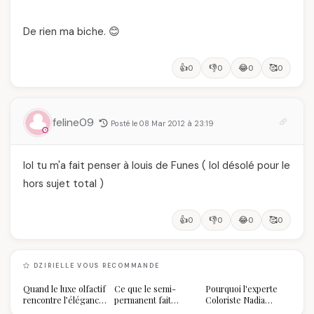
De rien ma biche. 😊
👍
👎
😂
🥰
0
0
0
0
feline09
Posté le 08 Mar 2012 à 23:19
lol tu m'a fait penser à louis de Funes ( lol désolé pour le
hors sujet total )
👍
👎
😂
🥰
0
0
0
0
DZIRIELLE VOUS RECOMMANDE
Quand le luxe olfactif
Ce que le semi-
Pourquoi l'experte
rencontre l’élégance
permanent fait
Coloriste Nadia
algérienne : une
réellement à vos
refuse de refaire