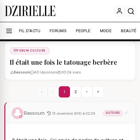
Nous utilisons des cookies pour améliorer votre
expérience et mesurer l'audience.
En savoir plus
Accepter tout
Personnaliser
FIL D'ACTU
FORUMS
PEOPLE
MODE
BEAUTÉ
Forums
/
FORUM CULTURE
/
FORUM CULTURE
Il était une fois le tatouage berbère
Bassoum
43 réponses
30.0k vues
«
‹
1
2
›
»
Bassoum
15 novembre 2010 à 02:29
AUTEURE