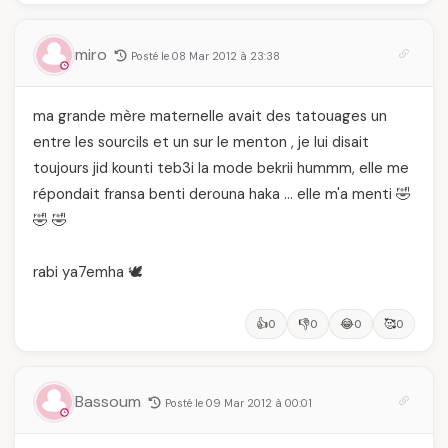
célébration de la Fête
ongles
votre balayage (et
des Mères hors du
pourquoi vous allez
temps
l'adorer pour ça)
miro
Posté le 08 Mar 2012 à 23:38
ma grande mère maternelle avait des tatouages un
entre les sourcils et un sur le menton , je lui disait
toujours jid kounti teb3i la mode bekrii hummm, elle me
répondait fransa benti derouna haka … elle m'a menti 🤣
🤣 🤣
rabi ya7emha 🕊️
👍
👎
😂
🥰
0
0
0
0
Bassoum
Posté le 09 Mar 2012 à 00:01