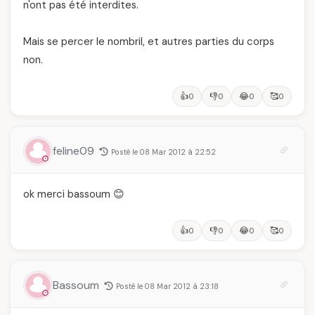
n'ont pas été interdites.
Mais se percer le nombril, et autres parties du corps
non.
👍
👎
😂
🥰
0
0
0
0
feline09
Posté le 08 Mar 2012 à 22:52
ok merci bassoum 😊
👍
👎
😂
🥰
0
0
0
0
Bassoum
Posté le 08 Mar 2012 à 23:18