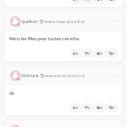
quelkun
Posté le 13 Mar 2012 à 10:33
Merci les filles pour toutes ces infos
👍
👎
😂
🥰
0
0
0
0
Sinfoura
Posté le 06 Oct 2014 à 17:12
up
👍
👎
😂
🥰
0
0
0
0