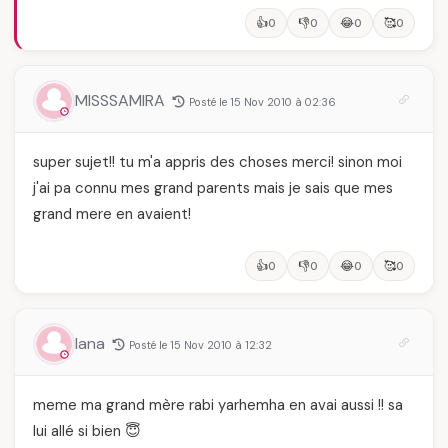
👍
👎
😂
🥰
0
0
0
0
MISSSAMIRA
Posté le 15 Nov 2010 à 02:36
super sujet!! tu m'a appris des choses merci! sinon moi
j'ai pa connu mes grand parents mais je sais que mes
grand mere en avaient!
👍
👎
😂
🥰
0
0
0
0
lana
Posté le 15 Nov 2010 à 12:32
meme ma grand mère rabi yarhemha en avai aussi !! sa
lui allé si bien 😇