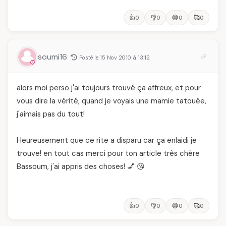
👍
👎
😂
🥰
0
0
0
0
soumi16
Posté le 15 Nov 2010 à 13:12
alors moi perso j'ai toujours trouvé ça affreux, et pour
vous dire la vérité, quand je voyais une mamie tatouée,
j'aimais pas du tout!
Heureusement que ce rite a disparu car ça enlaidi je
trouve! en tout cas merci pour ton article très chère
Bassoum, j'ai appris des choses! 💅 😘
👍
👎
😂
🥰
0
0
0
0