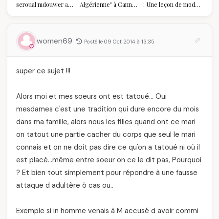
seroual mdouwer au
Algérienne" à Cannes
: Une leçon de mode
Louvre : quand le
2026 : Au-delà du
vintage,
pantalon des
glamour, l'affirmation
d'engagement et de
Algéroises devient la
souveraine
transmission
pièce mode de l'été
women69
Posté le 09 Oct 2014 à 13:35
super ce sujet !!!
Alors moi et mes soeurs ont est tatoué… Oui
mesdames c'est une tradition qui dure encore du mois
dans ma famille, alors nous les filles quand ont ce mari
on tatout une partie cacher du corps que seul le mari
connais et on ne doit pas dire ce qu'on a tatoué ni où il
est placé…même entre soeur on ce le dit pas, Pourquoi
? Et bien tout simplement pour répondre à une fausse
attaque d adultère ô cas ou..
Exemple si in homme venais à M accusé d avoir commi