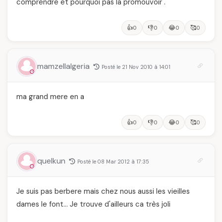
comprendre et pourquoi pas la promouvoir .
👍
👎
😂
🥰
0
0
0
0
mamzellalgeria
Posté le 21 Nov 2010 à 14:01
ma grand mere en a
👍
👎
😂
🥰
0
0
0
0
quelkun
Posté le 08 Mar 2012 à 17:35
Je suis pas berbere mais chez nous aussi les vieilles
dames le font… Je trouve d'ailleurs ca très joli