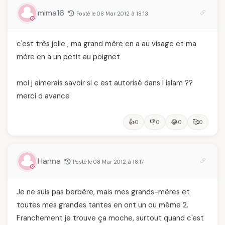
et ce que vous devez
temps
mima16
Posté le 08 Mar 2012 à 18:13
vraiment savoir
c'est très jolie , ma grand mère en a au visage et ma
mère en a un petit au poignet
moi j aimerais savoir si c est autorisé dans l islam ??
merci d avance
👍
👎
😂
🥰
0
0
0
0
Hanna
Posté le 08 Mar 2012 à 18:17
Je ne suis pas berbère, mais mes grands-mères et
toutes mes grandes tantes en ont un ou même 2.
Franchement je trouve ça moche, surtout quand c'est