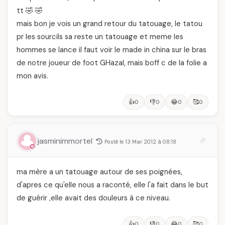
tt 🤣 🤣
mais bon je vois un grand retour du tatouage, le tatou
pr les sourcils sa reste un tatouage et meme les
hommes se lance il faut voir le made in china sur le bras
de notre joueur de foot GHazal, mais boff c de la folie a
mon avis.
👍
👎
😂
🥰
0
0
0
0
jasminimmortel
Posté le 13 Mar 2012 à 08:18
ma mère a un tatouage autour de ses poignées,
d'apres ce qu'elle nous a raconté, elle l'a fait dans le but
de guérir ,elle avait des douleurs à ce niveau.
👍
👎
😂
🥰
0
0
0
0