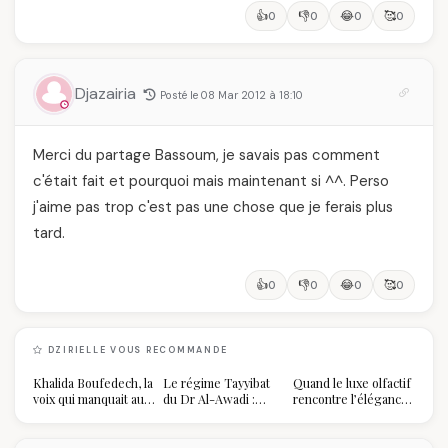
👍
👎
😂
🥰
0
0
0
0
Djazairia
Posté le 08 Mar 2012 à 18:10
Merci du partage Bassoum, je savais pas comment
c'était fait et pourquoi mais maintenant si ^^. Perso
j'aime pas trop c'est pas une chose que je ferais plus
tard.
👍
👎
😂
🥰
0
0
0
0
DZIRIELLE VOUS RECOMMANDE
Khalida Boufedech, la
Le régime Tayyibat
Quand le luxe olfactif
voix qui manquait au
du Dr Al-Awadi :
rencontre l’élégance
sommet de l'État
pourquoi il a séduit
algérienne : une
algérien
des millions de
célébration de la Fête
femmes algériennes,
des Mères hors du