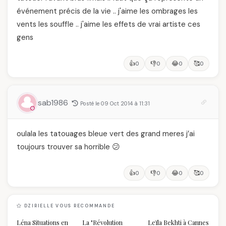
événement précis de la vie .. j'aime les ombrages les
vents les souffle .. j'aime les effets de vrai artiste ces
gens
👍
👎
😂
🥰
0
0
0
0
sab1986
Posté le 09 Oct 2014 à 11:31
oulala les tatouages bleue vert des grand meres j’ai
toujours trouver sa horrible 😕
👍
👎
😂
🥰
0
0
0
0
DZIRIELLE VOUS RECOMMANDE
Léna Situations en
La "Révolution
Leïla Bekhti à Cannes