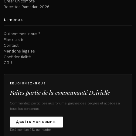
Créer un compte
Recettes Ramadan 2026
À PROPOS
Qui sommes-nous ?
Plan du site
Contact
Mentions légales
Confidentialité
CGU
REJOIGNEZ-NOUS
Faites partie de la communauté Dzirielle
Commentez, participez aux forums, gagnez des badges et accédez à
tous les contenus.
CRÉER MON COMPTE
Déjà membre ?
Se connecter