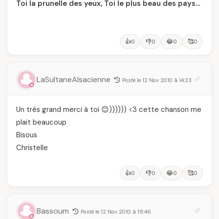
Toi la prunelle des yeux, Toi le plus beau des pays…
👍
👎
😂
🥰
0
0
0
0
LaSultaneAlsacienne
Posté le 12 Nov 2010 à 14:23
Un très grand merci à toi 😊)))))) <3 cette chanson me
plait beaucoup
Bisous
Christelle
👍
👎
😂
🥰
0
0
0
0
Bassoum
Posté le 12 Nov 2010 à 19:46