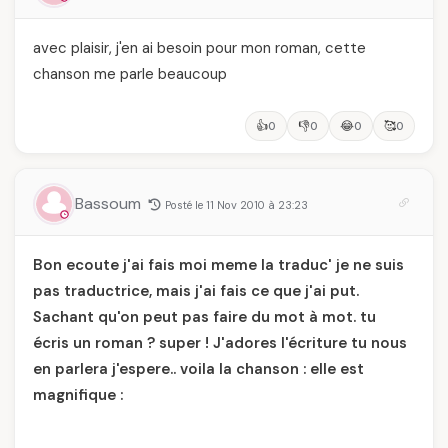
avec plaisir, j'en ai besoin pour mon roman, cette
chanson me parle beaucoup
👍
👎
😂
🥰
0
0
0
0
Bassoum
Posté le 11 Nov 2010 à 23:23
Bon ecoute j'ai fais moi meme la traduc' je ne suis
pas traductrice, mais j'ai fais ce que j'ai put.
Sachant qu'on peut pas faire du mot à mot. tu
écris un roman ? super ! J'adores l'écriture tu nous
en parlera j'espere.. voila la chanson : elle est
magnifique :