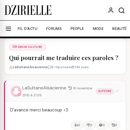
Nous utilisons des cookies pour améliorer votre
expérience et mesurer l'audience.
En savoir plus
Accepter tout
Personnaliser
FIL D'ACTU
FORUMS
PEOPLE
MODE
BEAUTÉ
Forums
/
FORUM CULTURE
/
FORUM CULTURE
Qui pourrait me traduire ces paroles ?
LaSultaneAlsacienne
8 réponses
1.4k vues
LaSultaneAlsacienne
10 novembre
AUTEURE
2010 à 21:59
D'avance merci beaucoup <3
👍
👎
😂
🥰
0
0
0
0