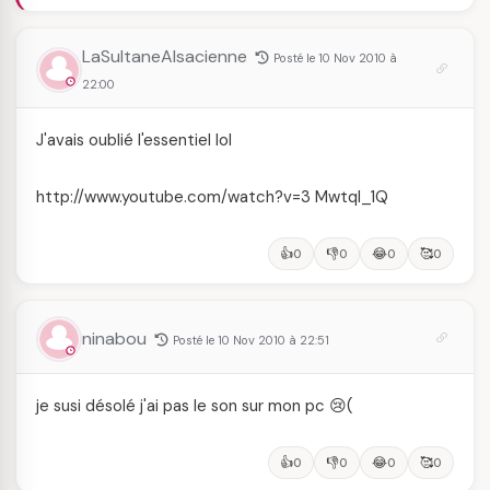
LaSultaneAlsacienne
Posté le 10 Nov 2010 à
22:00
J'avais oublié l'essentiel lol
http://www.youtube.com/watch?v=3 MwtqI_1Q
👍
👎
😂
🥰
0
0
0
0
ninabou
Posté le 10 Nov 2010 à 22:51
je susi désolé j'ai pas le son sur mon pc 😢(
👍
👎
😂
🥰
0
0
0
0