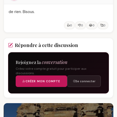
de rien. Bisous.
👍
👎
😂
🥰
0
0
0
0
Répondre à cette discussion
Rejoignez la
conversation
Créez votre compte gratuit pour participer aux
discussions.
CRÉER MON COMPTE
Se connecter