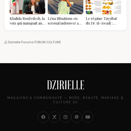
Khalida Boufedech, la
Léna Situations en
Le régime Tayyibat
voix qui manquait au
seroual mdouwer au
du Dr Al-Awadi :
sommet de l'État
Louvre : quand le
pourquoi il a séduit
algérien
pantalon des
des millions de
Algéroises devient la
femmes algériennes,
pièce mode de l'été
et ce que vous devez
Dzirielle
/
Forums
/
FORUM CULTURE
vraiment savoir
MAGAZINE & COMMUNAUTÉ — MODE, BEAUTÉ, MARIAGE &
CULTURE DZ