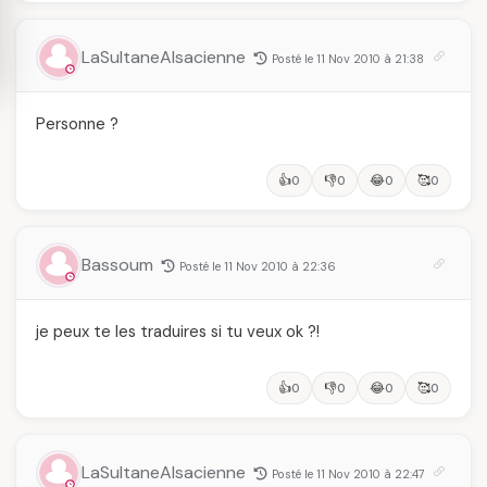
LaSultaneAlsacienne
Posté le 11 Nov 2010 à 21:38
Personne ?
👍
👎
😂
🥰
0
0
0
0
Bassoum
Posté le 11 Nov 2010 à 22:36
je peux te les traduires si tu veux ok ?!
👍
👎
😂
🥰
0
0
0
0
LaSultaneAlsacienne
Posté le 11 Nov 2010 à 22:47