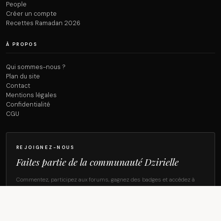
People
Créer un compte
Recettes Ramadan 2026
À PROPOS
Qui sommes-nous ?
Plan du site
Contact
Mentions légales
Confidentialité
CGU
REJOIGNEZ-NOUS
Faites partie de la communauté Dzirielle
Commentez, participez aux forums, gagnez des badges et accédez à
tous les contenus.
CRÉER MON COMPTE