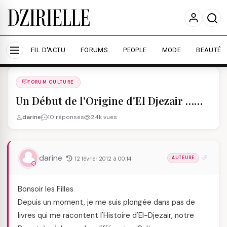
Nous utilisons des cookies pour améliorer votre
expérience et mesurer l'audience.
En savoir plus
Accepter tout
Personnaliser
FIL D'ACTU
FORUMS
PEOPLE
MODE
BEAUTÉ
Forums
/
FORUM CULTURE
/
FORUM CULTURE
Un Début de l'Origine d'El Djezair ……
darine
10 réponses
2.4k vues
darine
12 février 2012 à 00:14
AUTEURE
Bonsoir les Filles
Depuis un moment, je me suis plongée dans pas de
livres qui me racontent l'Histoire d'El-Djezair, notre