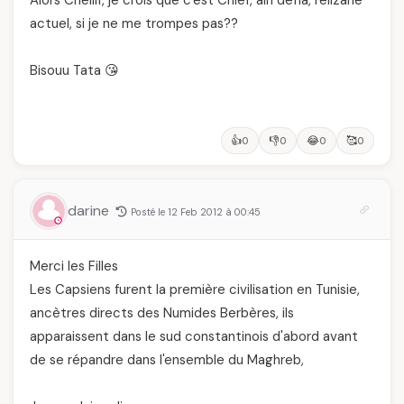
Alors Chellif, je crois que c'est Chlef, ain defla, relizane
actuel, si je ne me trompes pas??
Bisouu Tata 😘
👍
👎
😂
🥰
0
0
0
0
darine
Posté le 12 Feb 2012 à 00:45
Merci les Filles
Les Capsiens furent la première civilisation en Tunisie,
ancètres directs des Numides Berbères, ils
apparaissent dans le sud constantinois d'abord avant
de se répandre dans l'ensemble du Maghreb,