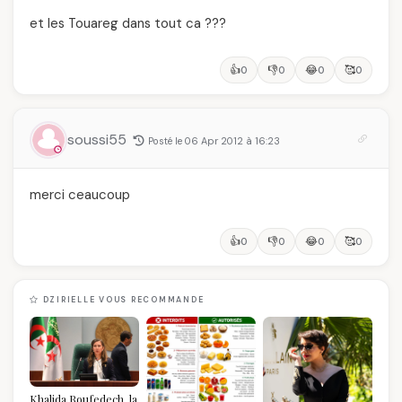
et les Touareg dans tout ca ???
👍
👎
😂
🥰
0
0
0
0
soussi55
Posté le 06 Apr 2012 à 16:23
merci ceaucoup
👍
👎
😂
🥰
0
0
0
0
DZIRIELLE VOUS RECOMMANDE
Khalida Boufedech, la