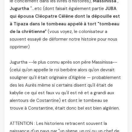
le concernent dans les livres d'histoires),
Massinissa
, "
Jugurtha
"…etc (dont faisait également partie
JUBA
qui épousa Cléopatre Célène dont la dépouille est
à Tipaza dans le tombeau appelé à tort "tombeau
de la chrétienne"
(vous voyez, le colonisateur a
souvent essayé de déformer notre histoire pour nous
opprimer)
Jugurtha --le plus connu après son père Massinissa--
(celui qu'on appelle le roi berbère alors qu'on devrait
souligner qu'il était originaire d'Algérie — probablement
des les Aurès même si certains disent qu'il était de
kabylie ce qui est faux vu qu'il est né et a grandi aux
alentours de Costantine) et dont le tombeau se
trouve à Constantine, était donc bel est bien algérien.
ATTENTION : Les historiens retracent souvent la
naissance d'un pays par "un règne, un roi ou un chef de