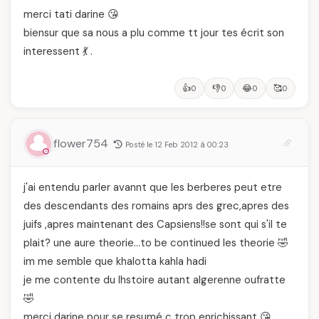
merci tati darine 😘
biensur que sa nous a plu comme tt jour tes écrit son
interessent 💃 .
👍
👎
😂
🥰
0
0
0
0
flower754
Posté le 12 Feb 2012 à 00:23
j'ai entendu parler avannt que les berberes peut etre
des descendants des romains aprs des grec,apres des
juifs ,apres maintenant des Capsiens!!se sont qui s'il te
plait? une aure theorie…to be continued les theorie 🤣
im me semble que khalotta kahla hadi
je me contente du lhstoire autant algerenne oufratte
🤣
merci darine pour se resumé c trop enrichissant 😘