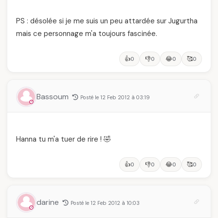
PS : désolée si je me suis un peu attardée sur Jugurtha
mais ce personnage m'a toujours fascinée.
👍
👎
😂
🥰
0
0
0
0
Bassoum
Posté le 12 Feb 2012 à 03:19
Hanna tu m'a tuer de rire ! 🤣
👍
👎
😂
🥰
0
0
0
0
darine
Posté le 12 Feb 2012 à 10:03