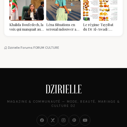
Khalida Boufedech, la
Léna Situations en
Le régime Tayyibat
voix qui manquait au
seroual mdouwer au
du Dr Al-Awadi :
sommet de l'État
Louvre : quand le
pourquoi il a séduit
algérien
pantalon des
des millions de
Algéroises devient la
femmes algériennes,
pièce mode de l'été
et ce que vous devez
Dzirielle
/
Forums
/
FORUM CULTURE
vraiment savoir
MAGAZINE & COMMUNAUTÉ — MODE, BEAUTÉ, MARIAGE &
CULTURE DZ