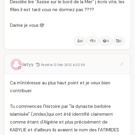
Desolée lire "Assise sur le bord de la Mer" j écris vite, les
filles il est tard vous ne dormez pas ????
Darine je vous 🫣
👍
👎
😂
🥰
0
0
0
0
latyy
Posté le 12 Feb 2012 à 02:39
Ca m'intéresse au plus haut point et je veux bien
contribuer.
Tu commences l'histoire par "la dynastie berbère
islamisée" (zirides)qui ont été identifié clairement
comme étant d'Algérie et plus précisément de
KABYLIE et d'ailleurs ils avaient le nom des FATIMIDES