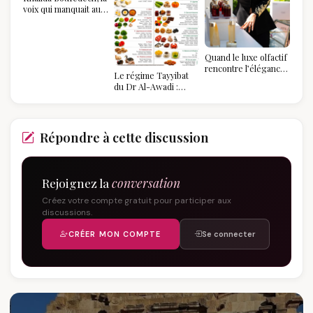
voix qui manquait au
sommet de l'État
algérien
Quand le luxe olfactif
rencontre l’élégance
Le régime Tayyibat
algérienne : une
du Dr Al-Awadi :
célébration de la Fête
pourquoi il a séduit
des Mères hors du
des millions de
temps
femmes algériennes,
et ce que vous devez
Répondre à cette discussion
vraiment savoir
Rejoignez la
conversation
Créez votre compte gratuit pour participer aux
discussions.
CRÉER MON COMPTE
Se connecter