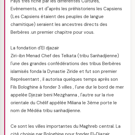
Pays très riche par les différentes Cultures,
Evènements, et d"après les préhistoriens les Capsiens
(Les Capsiens étaient des peuples de langue
chamitique) seraient les ancestres directs des
Berbères .un premier chapitre pour vous.
La fondation d'El djazair
Ziri-ibn Menad Chef des Telkata (tribu Sanhadjienne)
l'une des grandes confédérations des tribus Berbères
islamisés fonda la Dynastie Ziride et fut son premier
Représentant , il autorisa quelques temps après son
Fils Bologhine à fonder 3 villes , l'une dur le bord de mer
appelée Djezair beni Mezghanna , l'autre sur la rive
orientale du Chélif appélée Miliana le 3ème porte le
nom de Médéa tribu sanhadjienne.
Ce sont les villes importantes du Maghreb central. La
cité choisie par Bologhine pour fonder El-Djazair