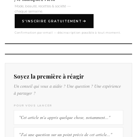
Mode, beauté, recettes & société —
chaque semaine.
S'INSCRIRE GRATUITEMENT
Confirmation par email — désinscription possible à tout moment.
Soyez la première à réagir
Un conseil qui vous a aidée ? Une question ? Une expérience
à partager ?
POUR VOUS LANCER
"Cet article m'a appris quelque chose, notamment..."
"J'ai une question sur un point précis de cet article..."