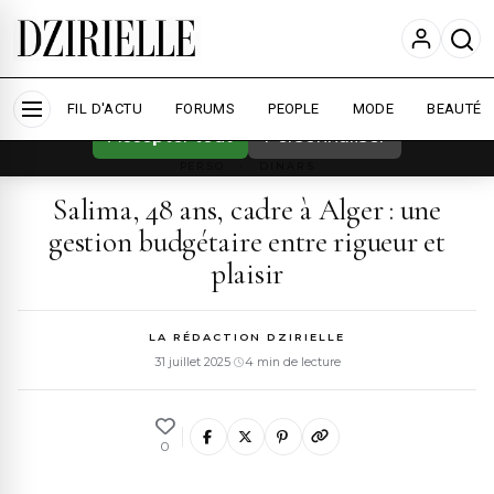
Nous utilisons des cookies pour améliorer
votre expérience et mesurer l'audience.
En
savoir plus
FIL D'ACTU
FORUMS
PEOPLE
MODE
BEAUTÉ
Accepter tout
Personnaliser
PERSO
›
DINARS
Salima, 48 ans, cadre à Alger : une
gestion budgétaire entre rigueur et
plaisir
LA RÉDACTION DZIRIELLE
31 juillet 2025
·
4 min de lecture
0