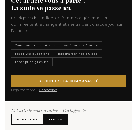
La suite se passe ici.
Rejoignez des milliers de femmes algériennes qui
commentent, échangent et s'entraident chaque jour sur
Dzirielle.
Commenter les articles
Accéder aux forums
Poser vos questions
Télécharger nos guides
Inscription gratuite
REJOINDRE LA COMMUNAUTÉ
Déjà membre ?
Connexion
Cet article vous a aidée ? Partagez-le.
PARTAGER
FORUM