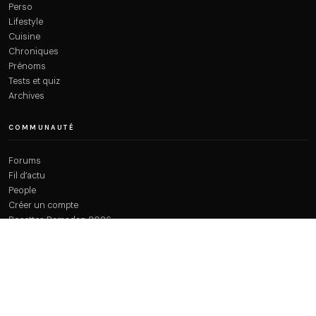
Perso
Lifestyle
Cuisine
Chroniques
Prénoms
Tests et quiz
Archives
COMMUNAUTÉ
Forums
Fil d’actu
People
Créer un compte
Recettes Ramadan 2026
À PROPOS
Qui sommes-nous ?
Plan du site
Contact