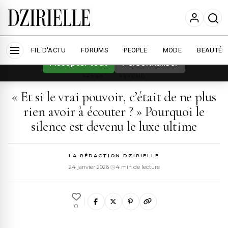
Nous utilisons des cookies pour améliorer
votre expérience et mesurer l'audience.
En
savoir plus
FIL D'ACTU
FORUMS
PEOPLE
MODE
BEAUTÉ
Accepter tout
Personnaliser
PERSO
›
PSYCHO
« Et si le vrai pouvoir, c’était de ne plus
rien avoir à écouter ? » Pourquoi le
silence est devenu le luxe ultime
LA RÉDACTION DZIRIELLE
24 janvier 2026
·
4 min de lecture
0