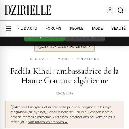
Nous utilisons des cookies pour améliorer
votre expérience et mesurer l'audience.
En
savoir plus
ARCHIVE
DZIRIYA MAGAZINE
ANCIENNEMENT
DZIRIYA.NET
FIL D'ACTU
CONSERVÉ POUR LA MÉMOIRE DU WEB ALGÉRIEN
FORUMS
PEOPLE
MODE
BEAUTÉ
Accepter tout
Personnaliser
ARCHIVE — ANCIEN ARTICLE
ARCHIVES
›
MODE
›
CREATEURS
Fadila Kihel : ambassadrice de la
Haute Couture algérienne
12/03/2014
Archive Dziriya :
Cet article a été publié à l’origine sur
Dziriya
Magazine
(dziriya.net), l’ancien nom de Dzirielle. Il est conservé à
titre de mémoire éditoriale. Certaines informations peuvent ne plus
être à jour.
Voir toutes les archives →