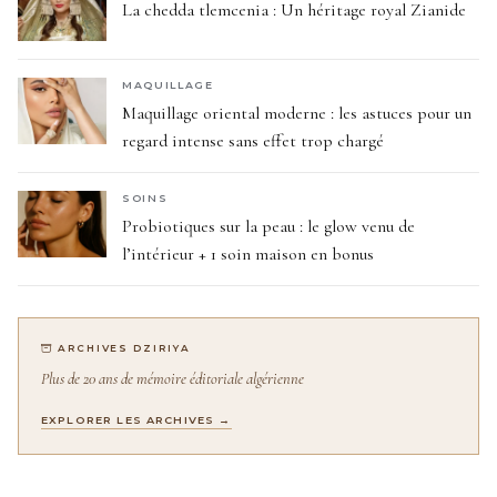
La chedda tlemcenia : Un héritage royal Zianide
MAQUILLAGE
Maquillage oriental moderne : les astuces pour un
regard intense sans effet trop chargé
SOINS
Probiotiques sur la peau : le glow venu de
l’intérieur + 1 soin maison en bonus
ARCHIVES DZIRIYA
Plus de 20 ans de mémoire éditoriale algérienne
EXPLORER LES ARCHIVES →