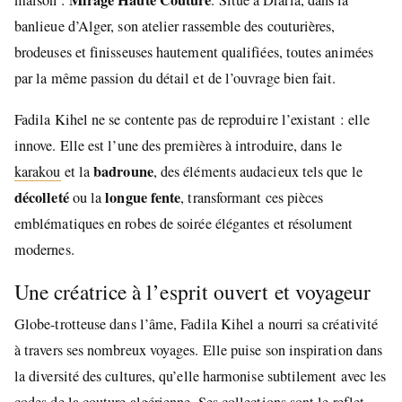
Mirage Haute Couture
maison :
. Situé à Draria, dans la
banlieue d’Alger, son atelier rassemble des couturières,
brodeuses et finisseuses hautement qualifiées, toutes animées
par la même passion du détail et de l’ouvrage bien fait.
Fadila Kihel ne se contente pas de reproduire l’existant : elle
innove. Elle est l’une des premières à introduire, dans le
badroune
karakou
et la
, des éléments audacieux tels que le
décolleté
longue fente
ou la
, transformant ces pièces
emblématiques en robes de soirée élégantes et résolument
modernes.
Une créatrice à l’esprit ouvert et voyageur
Globe-trotteuse dans l’âme, Fadila Kihel a nourri sa créativité
à travers ses nombreux voyages. Elle puise son inspiration dans
la diversité des cultures, qu’elle harmonise subtilement avec les
codes de la couture algérienne. Ses collections sont le reflet