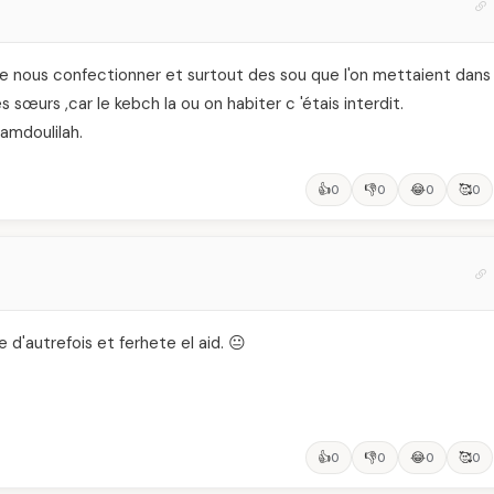
 nous confectionner et surtout des sou que l'on mettaient dans
 sœurs ,car le kebch la ou on habiter c 'étais interdit.
hamdoulilah.
👍
👎
😂
🥰
0
0
0
0
ce d'autrefois et ferhete el aid. 😐
👍
👎
😂
🥰
0
0
0
0