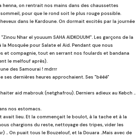
 la henna, on rentrait nos mains dans des chaussettes
sommeil, pour que le rond soit le plus rouge possible.
 cheveux dans le Kardoune. On dormait excités par la journée
de "Zinou Nhar el youuum SAHA AIDKOUUM". Les garçons de la
à la Mosquée pour Salate el Aid. Pendant que nous
es et compagnie, tout en serrant nos foulards et bandana
nt le melfouf après).
oune des Samourai ! mdrrr
 ses dernières heures approchaient. Ses "bêêê"
haiter aid mabrouk (netghafrou). Derniers adieux au Kebch ..
dans nos estomacs.
 avait lieu. Et la commençait le boulot, à la tache et à la
ous chargions du reste, nettoyage des tripes, vider les
) .. On puait tous le Bouzelouf, et la Douara ..Mais avec de