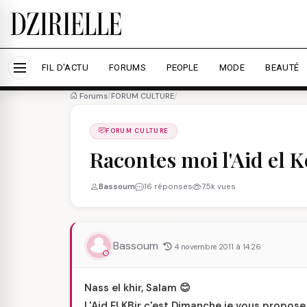
Nous utilisons des cookies pour améliorer votre expé
savoir plus
Accepter tout
Personna
FIL D'ACTU
FORUMS
PEOPLE
MODE
BEAUTÉ
Forums
/
FORUM CULTURE
/
FORUM CULTURE
Racontes moi l'Aid el K
Bassoum
16 réponses
7.5k vues
Bassoum
4 novembre 2011 à 14:26
Nass el khir, Salam 😊
L'Aid El KBir c'est Dimanche je vous propo