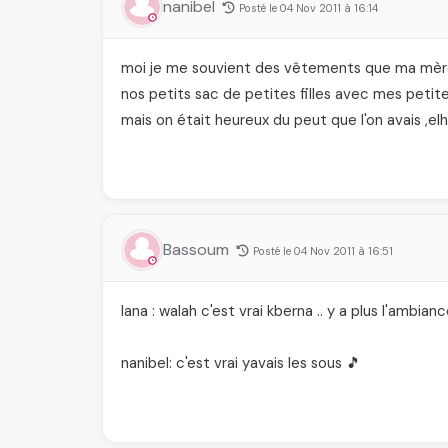
nanibel
Posté le 04 Nov 2011 à 16:14
moi je me souvient des vêtements que ma mère
nos petits sac de petites filles avec mes petites
mais on était heureux du peut que l'on avais ,el
Bassoum
Posté le 04 Nov 2011 à 16:51
lana : walah c'est vrai kberna .. y a plus l'ambian
nanibel: c'est vrai yavais les sous 🎵