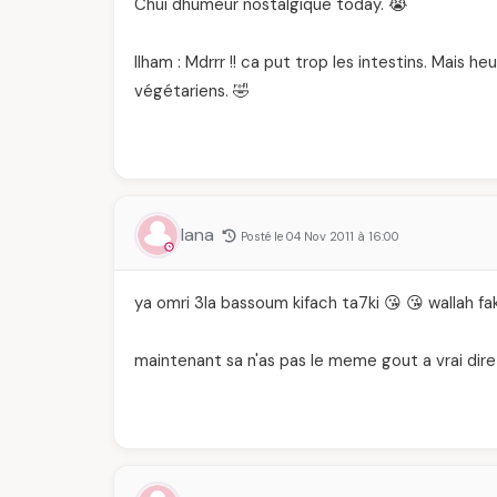
Chui dhumeur nostalgique today. 😭
Ilham : Mdrrr !! ca put trop les intestins. Mais h
végétariens. 🤣
lana
Posté le 04 Nov 2011 à 16:00
ya omri 3la bassoum kifach ta7ki 😘 😘 wallah faka
maintenant sa n'as pas le meme gout a vrai dire 