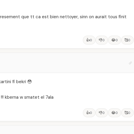
euresement que tt ca est bien nettoyer, sinn on aurait tous finit
👍
👎
😂
🥰
0
0
0
0
rtini fi bekri 😳
!!! kberna w smatet el 7ala
👍
👎
😂
🥰
0
0
0
0