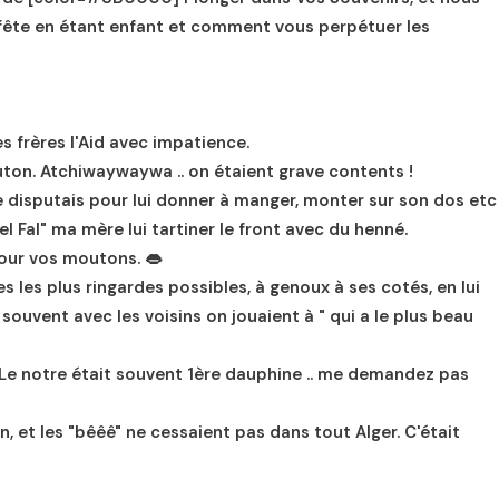
fête en étant enfant et comment vous perpétuer les
s frères l'Aid avec impatience.
outon. Atchiwaywaywa .. on étaient grave contents !
 se disputais pour lui donner à manger, monter sur son dos etc
el Fal" ma mère lui tartiner le front avec du henné.
pour vos moutons. 👄
 les plus ringardes possibles, à genoux à ses cotés, en lui
t souvent avec les voisins on jouaient à " qui a le plus beau
Le notre était souvent 1ère dauphine .. me demandez pas
on, et les "bêêê" ne cessaient pas dans tout Alger. C'était