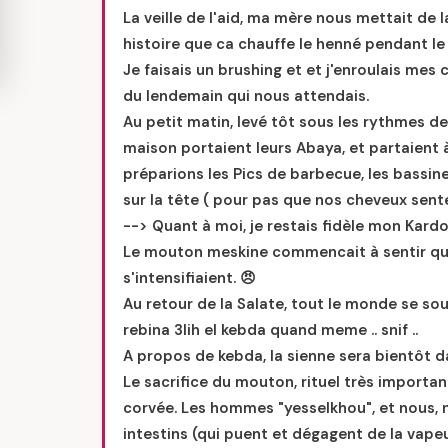
La veille de l'aid, ma mère nous mettait de
histoire que ca chauffe le henné pendant le 
Je faisais un brushing et et j'enroulais mes
du lendemain qui nous attendais.
Au petit matin, levé tôt sous les rythmes 
maison portaient leurs Abaya, et partaient 
préparions les Pics de barbecue, les bassin
sur la tête ( pour pas que nos cheveux sente
--> Quant à moi, je restais fidèle mon Kard
Le mouton meskine commencait à sentir que
s'intensifiaient. 😠
Au retour de la Salate, tout le monde se sou
rebina 3lih el kebda quand meme .. snif ..
A propos de kebda, la sienne sera bientôt 
Le sacrifice du mouton, rituel très important
corvée. Les hommes "yesselkhou", et nous, n
intestins (qui puent et dégagent de la vapeur