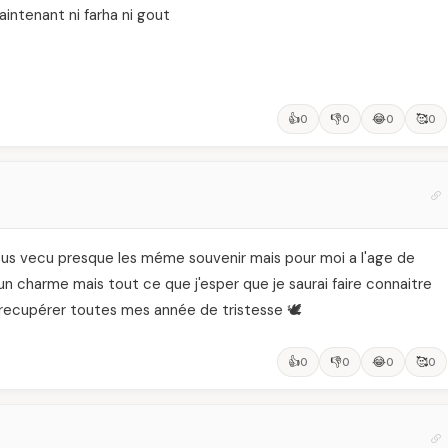
aintenant ni farha ni gout
👍
👎
😂
🥰
0
0
0
0
tous vecu presque les méme souvenir mais pour moi a l'age de
n charme mais tout ce que j'esper que je saurai faire connaitre
ecupérer toutes mes année de tristesse 🕊️
👍
👎
😂
🥰
0
0
0
0