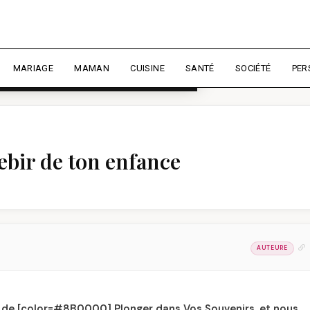
rience et mesurer l'audience.
En
liser
MARIAGE
MAMAN
CUISINE
SANTÉ
SOCIÉTÉ
PER
ebir de ton enfance
AUTEURE
se de [color=#8B0000] Plonger dans Vos Souvenirs, et nous