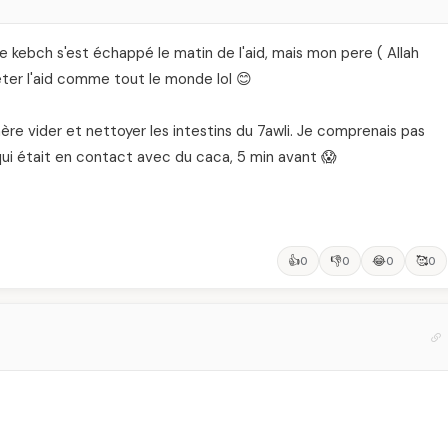
e kebch s'est échappé le matin de l'aid, mais mon pere ( Allah
fêter l'aid comme tout le monde lol 😊
mère vider et nettoyer les intestins du 7awli. Je comprenais pas
qui était en contact avec du caca, 5 min avant 😱
👍
👎
😂
🥰
0
0
0
0