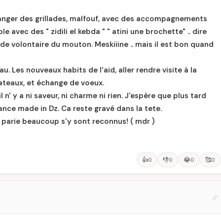
anger des grillades, malfouf, avec des accompagnements
 avec des " zidili el kebda " " atini une brochette" .. dire
de volontaire du mouton. Meskiiine .. mais il est bon quand
. Les nouveaux habits de l'aid, aller rendre visite à la
 Gateaux, et échange de voeux.
' y a ni saveur, ni charme ni rien. J'espère que plus tard
ce made in Dz. Ca reste gravé dans la tete.
 parie beaucoup s'y sont reconnus! ( mdr )
👍
👎
😂
🥰
0
0
0
0