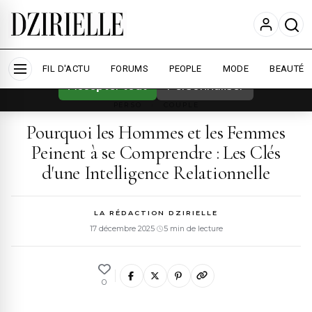
Nous utilisons des cookies pour améliorer
votre expérience et mesurer l'audience.
En
savoir plus
FIL D'ACTU
FORUMS
PEOPLE
MODE
BEAUTÉ
Accepter tout
Personnaliser
PERSO
›
COUPLE
Pourquoi les Hommes et les Femmes
Peinent à se Comprendre : Les Clés
d'une Intelligence Relationnelle
LA RÉDACTION DZIRIELLE
17 décembre 2025
·
5 min de lecture
0