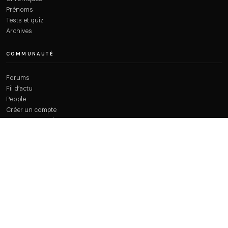
Prénoms
Tests et quiz
Archives
COMMUNAUTÉ
Forums
Fil d’actu
People
Créer un compte
Recettes Ramadan 2026
À PROPOS
Qui sommes-nous ?
Plan du site
Contact
Mentions légales
Confidentialité
CGU