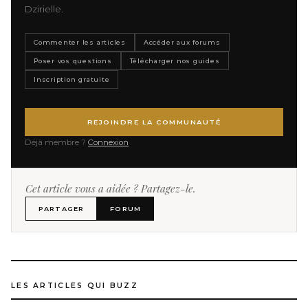
Dzirielle.
Commenter les articles
Accéder aux forums
Poser vos questions
Télécharger nos guides
Inscription gratuite
REJOINDRE LA COMMUNAUTÉ
Déjà membre ?
Connexion
Cet article vous a aidée ? Partagez-le.
PARTAGER
FORUM
LES ARTICLES QUI BUZZ