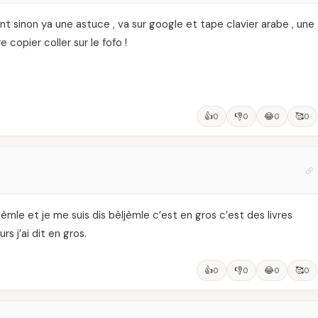
ent sinon ya une astuce , va sur google et tape clavier arabe , une
e copier coller sur le fofo !
👍
👎
😂
🥰
0
0
0
0
jèmle et je me suis dis bèljèmle c’est en gros c’est des livres
s j’ai dit en gros.
👍
👎
😂
🥰
0
0
0
0