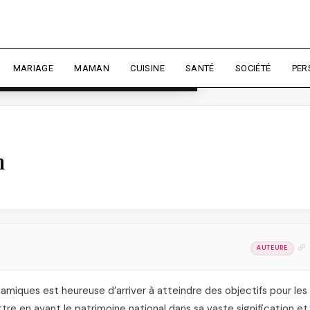
rience et mesurer l'audience.
En
liser
MARIAGE
MAMAN
CUISINE
SANTÉ
SOCIÉTÉ
PER
n
AUTEURE
lamiques est heureuse d’arriver à atteindre des objectifs pour les
ttre en avant le patrimoine national dans sa vaste signification et