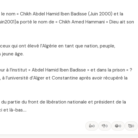
le nom « Chikh Abdel Hamid Iben Badisse (Juin 2000) et la
uin2001)a porté le nom de « Chikh Amed Hammani » Dieu ait son
eux qui ont élevé l’Algérie en tant que nation, peuple,
s jeune âge.
ur à l’institut « Abdel Hamid Iben Badisse » et dans la prison « ?
n, à l’université d’Alger et Constantine après avoir récupéré la
du partie du front de libération nationale et président de la
i et là-bas….
👍
👎
😂
🥰
0
0
0
0