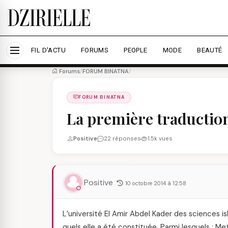
Nous utilisons des cookies pour améliorer votre expé
savoir plus
Accepter tout
Personna
FIL D'ACTU
FORUMS
PEOPLE
MODE
BEAUTÉ
Forums
/
FORUM BINATNA
/
FORUM BINATNA
La première traductio
Positive
22 réponses
1.5k vues
Positive
10 octobre 2014 à 12:58
L’université El Amir Abdel Kader des sciences is
quels elle a été constituée. Parmi lesquels : Me