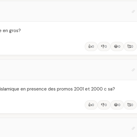
e en gros?
👍
👎
😂
🥰
0
0
0
0
itè islamique en presence des promos 2001 et 2000 c sa?
👍
👎
😂
🥰
0
0
0
0