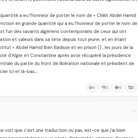
quantité a eu l’honneur de porter le nom de « Chikh Abdel Hamid
motion en grande quantité qui a eu l’honneur de porter le nom de
st l’un des savants algériens contemporains de ceux qui ont
isation et valeurs dans sa tète depuis tout jeune, et en étant
stitut « Abdel Hamid Iben Badisse et en prison () , les jours de la
ersité d’Alger et Constantine après avoir récupéré la présidence
trale du partie du front de libération nationale et président de
ier ici et là-bas….
👍
👎
😂
🥰
0
0
0
0
 voit que c’est une traduction ou pas, est-ce que j’ai bien