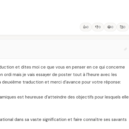
👍
👎
😂
🥰
0
0
0
0
aduction et dites moi ce que vous en penser en ce qui concerne
on ordi mais je vais essayer de poster tout à l’heure avec les
 la deuxième traduction et merci d’avance pour votre réponse:
lamiques est heureuse d’atteindre des objectifs pour lesquels elle
ational dans sa vaste signification et faire connaître ses savants