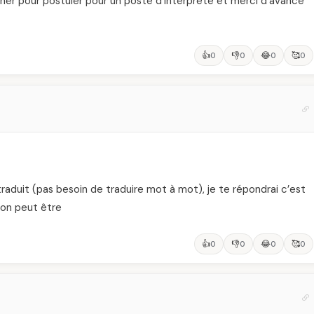
ntainer pour postuler pour un poste d’interprète et merci d’avance
👍
👎
😂
🥰
0
0
0
0
raduit (pas besoin de traduire mot à mot), je te répondrai c’est
ion peut être
👍
👎
😂
🥰
0
0
0
0