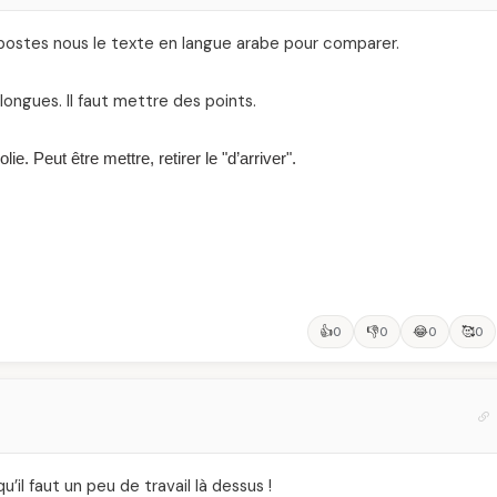
, postes nous le texte en langue arabe pour comparer.
longues. Il faut mettre des points.
lie. Peut être mettre, retirer le "d’arriver".
👍
👎
😂
🥰
0
0
0
0
il faut un peu de travail là dessus !