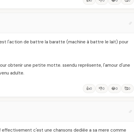
👍
👎
😂
🥰
0
0
0
0
est l'action de battre la baratte (machine à battre le lait) pour
our obtenir une petite motte. ssendu représente, l'amour d'une
venu adulte.
👍
👎
😂
🥰
0
0
0
0
a !! effectivement c'est une chansons dediée a sa mere comme