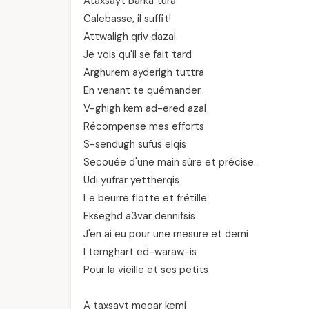
Ataxsayt barka tura
Calebasse, il suffit!
Attwaligh qriv dazal
Je vois qu'il se fait tard
Arghurem ayderigh tuttra
En venant te quémander..
V-ghigh kem ad-ered azal
Récompense mes efforts
S-sendugh sufus elqis
Secouée d'une main sûre et précise…
Udi yufrar yettherqis
Le beurre flotte et frétille
Ekseghd a3var dennifsis
J'en ai eu pour une mesure et demi
I temghart ed-waraw-is
Pour la vieille et ses petits
A taxsayt meqar kemi