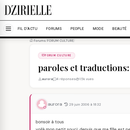
Nous utilisons des cookies pour améliorer votre expé
savoir plus
Accepter tout
Personna
FIL D'ACTU
FORUMS
PEOPLE
MODE
BEAUTÉ
Forums
/
FORUM CULTURE
/
FORUM CULTURE
paroles et traductions:
aurora
4 réponses
1.5k vues
aurora
29 juin 2006 à 18:32
bonsoir à tous
voilà mon petit souci: depuis que ma fille est p