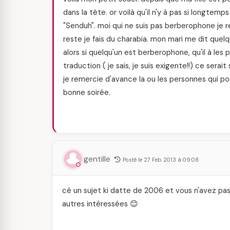
dans la tête. or voilà qu'il n'y à pas si longtemp
"Senduh". moi qui ne suis pas berberophone je rep
reste je fais du charabia. mon mari me dit quelq
alors si quelqu'un est berberophone, qu'il à les 
traduction ( je sais, je suis exigente!!) ce serait 
je remercie d'avance la ou les personnes qui po
bonne soirée.
gentille
Posté le 27 Feb 2013 à 09:08
cé un sujet ki datte de 2006 et vous n'avez pas
autres intéressées 😊