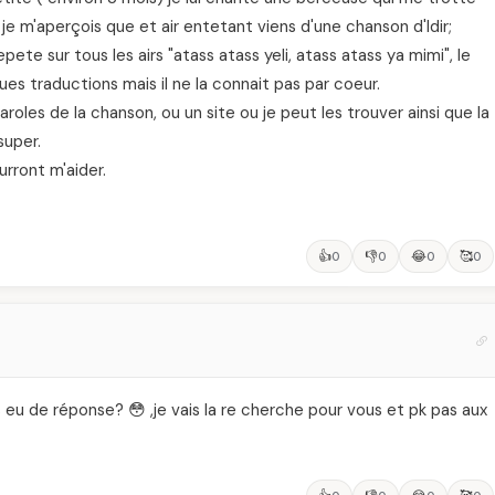
s je m'aperçois que et air entetant viens d'une chanson d'Idir;
ete sur tous les airs "atass atass yeli, atass atass ya mimi", le
ues traductions mais il ne la connait pas par coeur.
paroles de la chanson, ou un site ou je peut les trouver ainsi que la
super.
urront m'aider.
👍
👎
😂
🥰
0
0
0
0
 eu de réponse? 😳 ,je vais la re cherche pour vous et pk pas aux