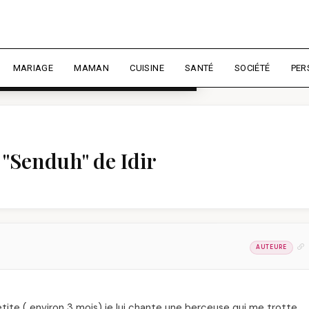
rience et mesurer l'audience.
En
liser
MARIAGE
MAMAN
CUISINE
SANTÉ
SOCIÉTÉ
PER
 "Senduh" de Idir
AUTEURE
etite ( environ 3 mois) je lui chante une berceuse qui me trotte