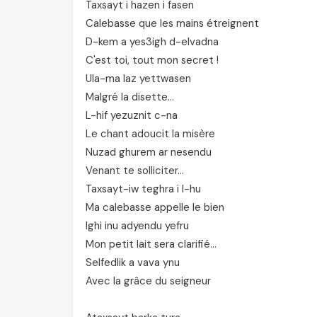
Taxsayt i hazen i fasen
Calebasse que les mains étreignent
D-kem a yes3igh d-elvadna
C'est toi, tout mon secret !
Ula-ma laz yettwasen
Malgré la disette…
L-hif yezuznit c-na
Le chant adoucit la misère
Nuzad ghurem ar nesendu
Venant te solliciter…
Taxsayt-iw teghra i l-hu
Ma calebasse appelle le bien
Ighi inu adyendu yefru
Mon petit lait sera clarifié…
Selfedlik a vava ynu
Avec la grâce du seigneur