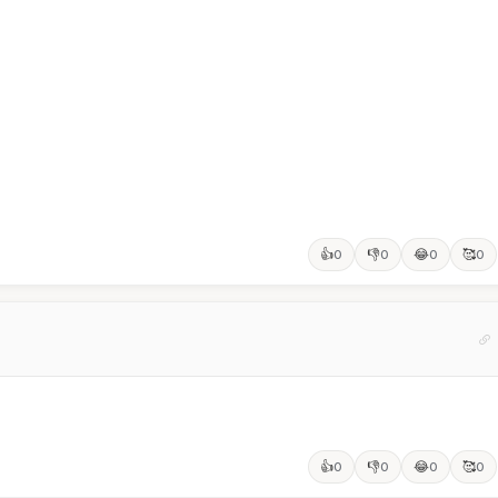
👍
👎
😂
🥰
0
0
0
0
👍
👎
😂
🥰
0
0
0
0