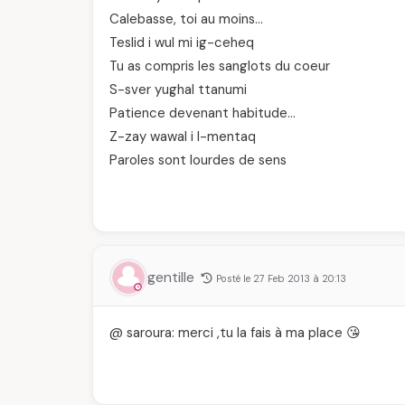
Calebasse, toi au moins…
Teslid i wul mi ig-ceheq
Tu as compris les sanglots du coeur
S-sver yughal ttanumi
Patience devenant habitude…
Z-zay wawal i l-mentaq
Paroles sont lourdes de sens
gentille
Posté le 27 Feb 2013 à 20:13
@ saroura: merci ,tu la fais à ma place 😘