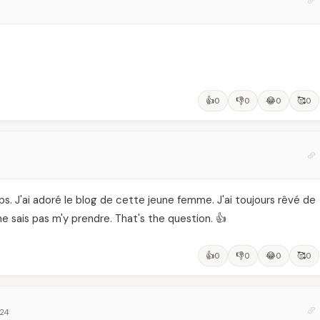
👍
👎
😂
🥰
0
0
0
0
s. J'ai adoré le blog de cette jeune femme. J'ai toujours rêvé de
 ne sais pas m'y prendre. That's the question. 👍
👍
👎
😂
🥰
0
0
0
0
:24