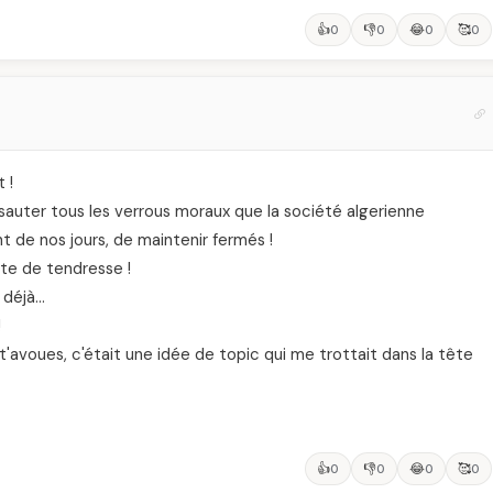
👍
👎
😂
🥰
0
0
0
0
 !
 sauter tous les verrous moraux que la société algerienne
t de nos jours, de maintenir fermés !
nte de tendresse !
s déjà…
!
t'avoues, c'était une idée de topic qui me trottait dans la tête
👍
👎
😂
🥰
0
0
0
0