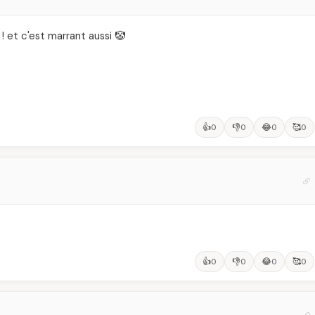
 ! et c'est marrant aussi 🤡
👍
👎
😂
🥰
0
0
0
0
👍
👎
😂
🥰
0
0
0
0