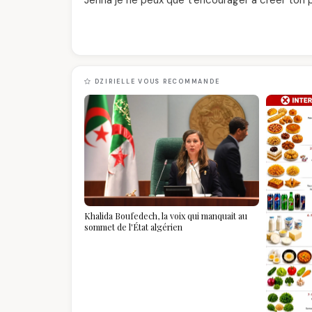
Jenna je ne peux que t'encourager à créer ton pr
DZIRIELLE VOUS RECOMMANDE
Khalida Boufedech, la voix qui manquait au
sommet de l'État algérien