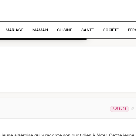
rience et mesurer l'audience.
En
liser
MARIAGE
MAMAN
CUISINE
SANTÉ
SOCIÉTÉ
PER
AUTEURE
e jeune algéroise qui y raconte son quotidien à Alger. Cette jeune