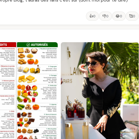
opre blog, t'auras des fans c'est sur (dont moi pour te dire)
👍
👎
😂
🥰
0
0
0
0