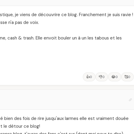
tique, je viens de découvrire ce blog. Franchement je suis ravie !
sse n'a pas de voix.
 cash & trash. Elle envoit bouler un à un les tabous et les
👍
👎
😂
🥰
0
0
0
0
ivé bien des fois de rire jusqu'aux larmes elle est vraiment douée
t le détour ce blog!