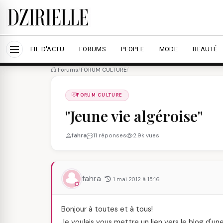
Nous utilisons des cookies pour améliorer votre expé
savoir plus
Accepter tout
Personna
FIL D'ACTU
FORUMS
PEOPLE
MODE
BEAUTÉ
Forums
/
FORUM CULTURE
/
FORUM CULTURE
"Jeune vie algéroise"
fahra
11 réponses
2.9k vues
fahra
1 mai 2012 à 15:16
Bonjour à toutes et à tous!
Je voulais vous mettre un lien vers le blog d'un