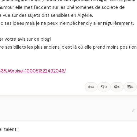
humour elle met l'accent sur les phénomènes de société de
 vue sur des sujets dits sensibles en Algérie.
ec ses idées mais je ne peux m'empêcher d'y aller régulièrement,
 votre avis sur ce blog!
ire ses billets les plus anciens, c'est là où elle prend moins position
%C3%A9roise-100051622492046/
👍
👎
😂
🥰
0
0
0
0
l talent !