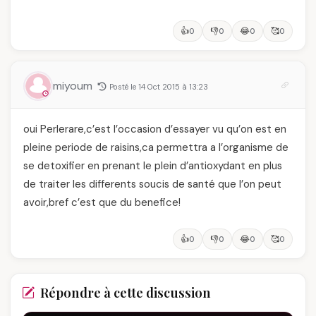
👍
👎
😂
🥰
0
0
0
0
miyoum
Posté le 14 Oct 2015 à 13:23
oui Perlerare,c’est l’occasion d’essayer vu qu’on est en
pleine periode de raisins,ca permettra a l’organisme de
se detoxifier en prenant le plein d’antioxydant en plus
de traiter les differents soucis de santé que l’on peut
avoir,bref c’est que du benefice!
👍
👎
😂
🥰
0
0
0
0
Répondre à cette discussion