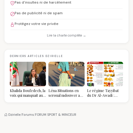
Pas d'insultes ni de harcèlement
Pas de publicité ni de spam
Protégez votre vie privée
Lire la charte complète →
DERNIERS ARTICLES DZIRIELLE
Khalida Boufedech, la
Léna Situations en
Le régime Tayyibat
voix qui manquait au
seroual mdouwer au
du Dr Al-Awadi :
sommet de l'État
Louvre : quand le
pourquoi il a séduit
algérien
pantalon des
des millions de
Algéroises devient la
femmes algériennes,
pièce mode de l'été
et ce que vous devez
Dzirielle
/
Forums
/
FORUM SPORT & MINCEUR
vraiment savoir