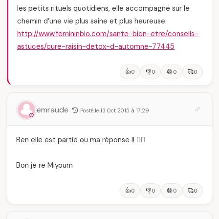
les petits rituels quotidiens, elle accompagne sur le
chemin d’une vie plus saine et plus heureuse.
http://www.femininbio.com/sante-bien-etre/conseils-
astuces/cure-raisin-detox-d-automne-77445
👍
👎
😂
🥰
0
0
0
0
emraude
Posté le 13 Oct 2015 à 17:29
Ben elle est partie ou ma réponse !! 😵‍💫
Bon je re Miyoum
👍
👎
😂
🥰
0
0
0
0