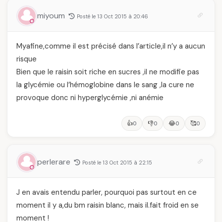
miyoum
Posté le 13 Oct 2015 à 20:46
Myafine,comme il est précisé dans l’article,il n’y a aucun
risque
Bien que le raisin soit riche en sucres ,il ne modifie pas
la glycémie ou l’hémoglobine dans le sang ,la cure ne
provoque donc ni hyperglycémie ,ni anémie
👍
👎
😂
🥰
0
0
0
0
perlerare
Posté le 13 Oct 2015 à 22:15
J en avais entendu parler, pourquoi pas surtout en ce
moment il y a,du bm raisin blanc, mais il.fait froid en se
moment !