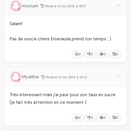
miyoum
Posté le 13 Oct 2015 à 18:07
Salam!
Pas de soucis chere Emeraude,prend ton temps : )
👍
👎
😂
🥰
0
0
0
0
Myafine
Posté le 13 Oct 2015 à 20:13
Très intéressant mais j'ai peur pour son taux en sucre
(je fait très attention en ce moment )
👍
👎
😂
🥰
0
0
0
0