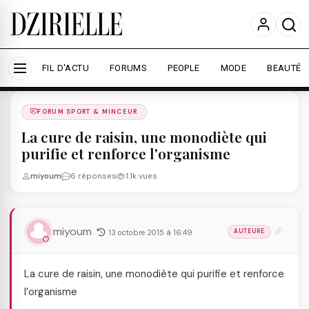
Nous utilisons des cookies pour améliorer votre
expérience et mesurer l'audience.
En savoir plus
Accepter tout
Personnaliser
FIL D'ACTU
FORUMS
PEOPLE
MODE
BEAUTÉ
Forums
/
FORUM SPORT & MINCEUR
/
FORUM SPORT & MINCEUR
La cure de raisin, une monodiète qui
purifie et renforce l'organisme
miyoum
6 réponses
1.1k vues
miyoum
13 octobre 2015 à 16:49
AUTEURE
La cure de raisin, une monodiète qui purifie et renforce
l’organisme