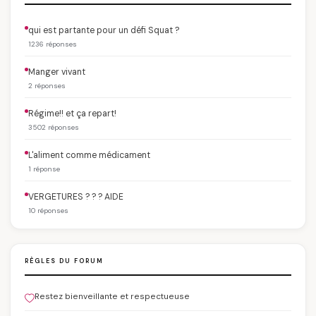
qui est partante pour un défi Squat ?
1236 réponses
Manger vivant
2 réponses
Régime!! et ça repart!
3502 réponses
L'aliment comme médicament
1 réponse
VERGETURES ? ? ? AIDE
10 réponses
RÈGLES DU FORUM
Restez bienveillante et respectueuse