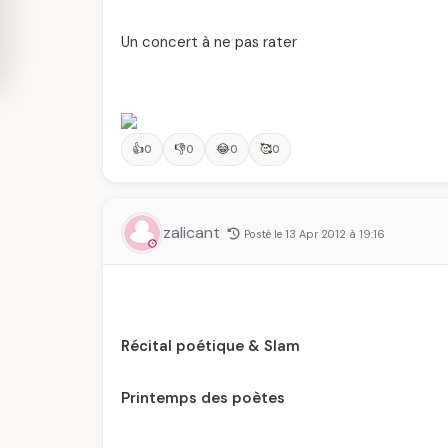
Un concert à ne pas rater
👍
👎
😂
🥰
0
0
0
0
zalicant
Posté le 13 Apr 2012 à 19:16
Récital poétique & Slam
Printemps des poètes