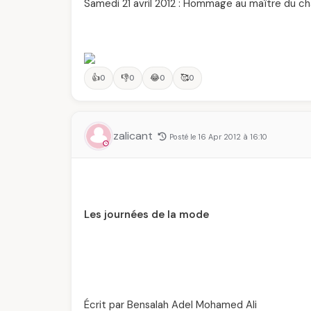
Samedi 21 avril 2012 : Hommage au maître du ch
👍
👎
😂
🥰
0
0
0
0
zalicant
Posté le 16 Apr 2012 à 16:10
Les journées de la mode
Écrit par Bensalah Adel Mohamed Ali