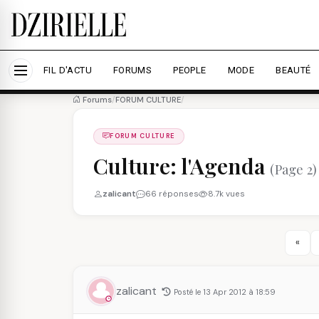
Nous utilisons des cookies pour améliorer votre expé
savoir plus
Accepter tout
Personna
FIL D'ACTU
FORUMS
PEOPLE
MODE
BEAUTÉ
Forums
/
FORUM CULTURE
/
FORUM CULTURE
Culture: l'Agenda
(Page 2)
zalicant
66 réponses
8.7k vues
«
zalicant
Posté le 13 Apr 2012 à 18:59