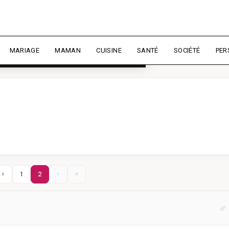
rience et mesurer l'audience.
En
liser
MARIAGE
MAMAN
CUISINE
SANTÉ
SOCIÉTÉ
PER
‹
1
2
›
»