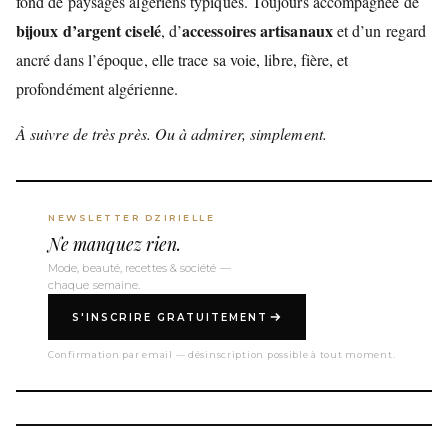
fond de paysages algériens typiques. Toujours accompagnée de
bijoux d’argent ciselé
accessoires artisanaux
, d’
et d’un regard
ancré dans l’époque, elle trace sa voie, libre, fière, et
profondément algérienne.
À suivre de très près. Ou à admirer, simplement.
NEWSLETTER DZIRIELLE
Ne manquez rien.
Mode, beauté, recettes & société —
chaque semaine.
S'INSCRIRE GRATUITEMENT
Confirmation par email — désinscription possible à tout moment.