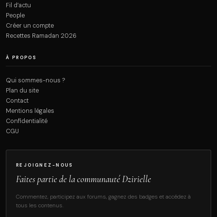
Fil d’actu
People
Créer un compte
Recettes Ramadan 2026
À PROPOS
Qui sommes-nous ?
Plan du site
Contact
Mentions légales
Confidentialité
CGU
REJOIGNEZ-NOUS
Faites partie de la communauté Dzirielle
Commentez, participez aux forums, gagnez des badges et accédez à
tous les contenus.