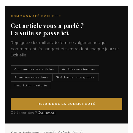
COMMUNAUTÉ DZIRIELLE
Cet article vous a parlé ?
La suite se passe ici.
Rejoignez des milliers de femmes algériennes qui
commentent, échangent et s'entraident chaque jour sur
Dzirielle.
Commenter les articles
Accéder aux forums
Poser vos questions
Télécharger nos guides
Inscription gratuite
REJOINDRE LA COMMUNAUTÉ
Déjà membre ?
Connexion
Cet article vous a aidée ? Partagez-le.