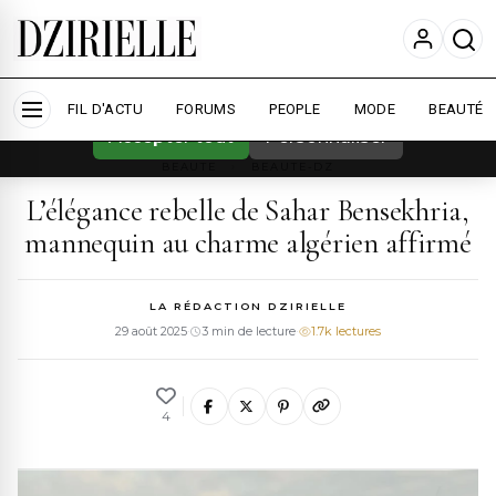
Nous utilisons des cookies pour améliorer
votre expérience et mesurer l'audience.
En
savoir plus
FIL D'ACTU
FORUMS
PEOPLE
MODE
BEAUTÉ
Accepter tout
Personnaliser
BEAUTE
›
BEAUTE-DZ
L’élégance rebelle de Sahar Bensekhria,
mannequin au charme algérien affirmé
LA RÉDACTION DZIRIELLE
29 août 2025
·
3 min de lecture
·
1.7k lectures
4