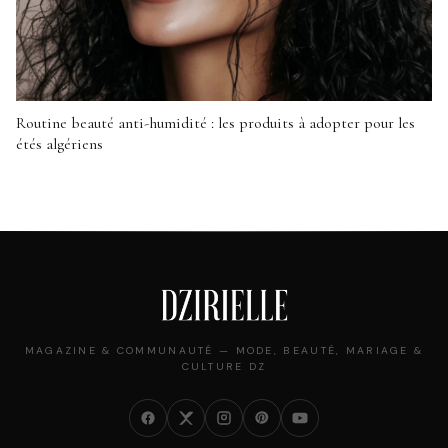
Routine beauté anti-humidité : les produits à adopter pour les
étés algériens
MAGAZINE & COMMUNAUTÉ — MODE, BEAUTÉ, MARIAGE &
CULTURE DZ