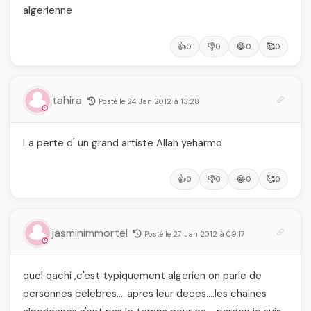
algerienne
👍
👎
😂
🥰
0
0
0
0
tahira
Posté le 24 Jan 2012 à 13:28
La perte d' un grand artiste Allah yeharmo
👍
👎
😂
🥰
0
0
0
0
jasminimmortel
Posté le 27 Jan 2012 à 09:17
quel qachi ,c'est typiquement algerien on parle de
personnes celebres…..apres leur deces….les chaines