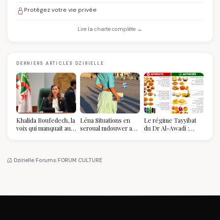
Protégez votre vie privée
Lire la charte complète →
DERNIERS ARTICLES DZIRIELLE
Khalida Boufedech, la
Léna Situations en
Le régime Tayyibat
voix qui manquait au
seroual mdouwer au
du Dr Al-Awadi :
sommet de l'État
Louvre : quand le
pourquoi il a séduit
algérien
pantalon des
des millions de
Algéroises devient la
femmes algériennes,
pièce mode de l'été
et ce que vous devez
Dzirielle
/
Forums
/
FORUM CULTURE
vraiment savoir