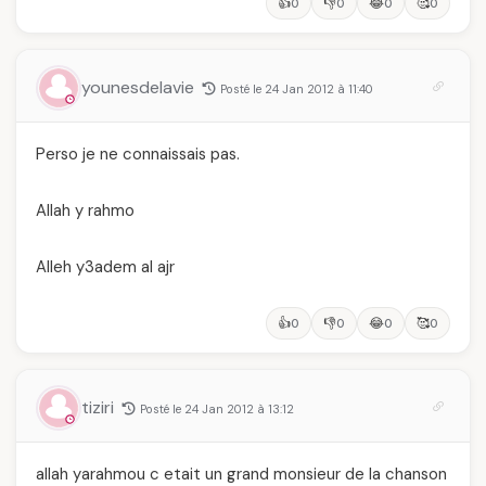
👍
👎
😂
🥰
0
0
0
0
younesdelavie
Posté le 24 Jan 2012 à 11:40
Perso je ne connaissais pas.
Allah y rahmo
Alleh y3adem al ajr
👍
👎
😂
🥰
0
0
0
0
tiziri
Posté le 24 Jan 2012 à 13:12
allah yarahmou c etait un grand monsieur de la chanson