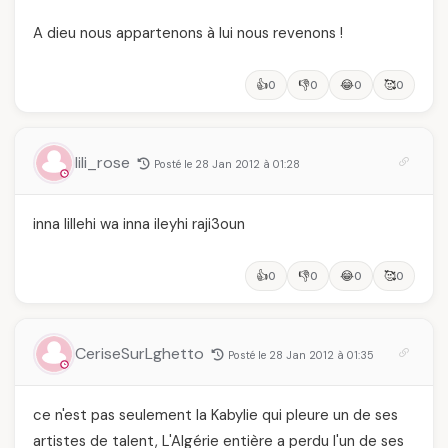
A dieu nous appartenons à lui nous revenons !
👍
👎
😂
🥰
0
0
0
0
lili_rose
Posté le 28 Jan 2012 à 01:28
inna lillehi wa inna ileyhi raji3oun
👍
👎
😂
🥰
0
0
0
0
CeriseSurLghetto
Posté le 28 Jan 2012 à 01:35
ce n'est pas seulement la Kabylie qui pleure un de ses
artistes de talent, L'Algérie entière a perdu l'un de ses