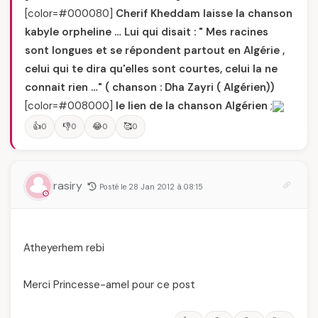
[color=#000080]
Cherif Kheddam laisse la chanson
kabyle orpheline … Lui qui disait : " Mes racines
sont longues et se répondent partout en Algérie ,
celui qui te dira qu'elles sont courtes, celui la ne
connait rien …" ( chanson : Dha Zayri ( Algérien))
[color=#008000]
le lien de la chanson Algérien
;
👍
👎
😂
🥰
0
0
0
0
rasiry
Posté le 28 Jan 2012 à 08:15
Atheyerhem rebi
Merci Princesse-amel pour ce post