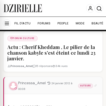
Nous utilisons des cookies pour améliorer votre
expérience et mesurer l'audience.
En savoir plus
Accepter tout
Personnaliser
FIL D'ACTU
FORUMS
PEOPLE
MODE
BEAUTÉ
Forums
/
FORUM CULTURE
/
FORUM CULTURE
Actu : Cherif Kheddam , Le pilier de la
chanson kabyle s'est éteint ce lundi 23
janvier.
Princessa_Amel
15 réponses
3.4k vues
Princessa_Amel
24 janvier 2012 à
AUTEURE
00:08