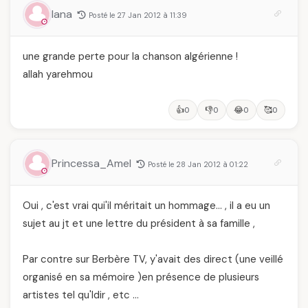
lana
Posté le 27 Jan 2012 à 11:39
une grande perte pour la chanson algérienne !
allah yarehmou
👍
👎
😂
🥰
0
0
0
0
Princessa_Amel
Posté le 28 Jan 2012 à 01:22
Oui , c'est vrai qui'il méritait un hommage… , il a eu un
sujet au jt et une lettre du président à sa famille ,
Par contre sur Berbère TV, y'avait des direct (une veillé
organisé en sa mémoire )en présence de plusieurs
artistes tel qu'Idir , etc …