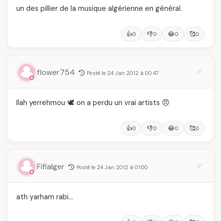
un des pillier de la musique algérienne en général.
👍
👎
😂
🥰
0
0
0
0
flower754
Posté le 24 Jan 2012 à 00:47
llah yerrehmou 🕊️ on a perdu un vrai artists 😠
👍
👎
😂
🥰
0
0
0
0
Fifialger
Posté le 24 Jan 2012 à 01:00
ath yarham rabi…