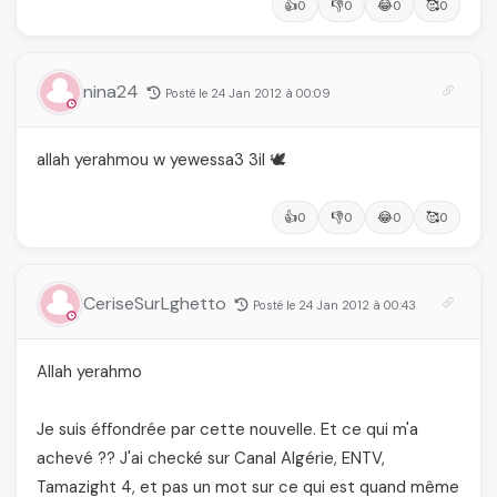
👍
👎
😂
🥰
0
0
0
0
nina24
Posté le 24 Jan 2012 à 00:09
allah yerahmou w yewessa3 3il 🕊️
👍
👎
😂
🥰
0
0
0
0
CeriseSurLghetto
Posté le 24 Jan 2012 à 00:43
Allah yerahmo
Je suis éffondrée par cette nouvelle. Et ce qui m'a
achevé ?? J'ai checké sur Canal Algérie, ENTV,
Tamazight 4, et pas un mot sur ce qui est quand même