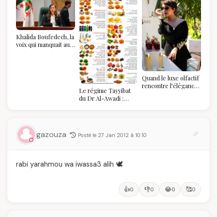
Khalida Boufedech, la
voix qui manquait au
sommet de l'État
algérien
Quand le luxe olfactif
rencontre l’élégance
Le régime Tayyibat
algérienne : une
du Dr Al-Awadi :
célébration de la Fête
pourquoi il a séduit
des Mères hors du
des millions de
temps
femmes algériennes,
et ce que vous devez
gazouza
Posté le 27 Jan 2012 à 10:10
vraiment savoir
rabi yarahmou wa iwassa3 alih 🕊️
👍
👎
😂
🥰
0
0
0
0