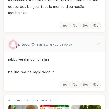
algeriennes n'ont pas le temps pour ca…..pardon je suis
ecoeurée….bonjour tout le monde djoumou3a
moubaraka
👍
👎
😂
🥰
0
0
0
0
pitsou
Posté le 27 Jan 2012 à 09:33
rabby yerahmou nchallah
ina illahi wa ina ilayhi raji3oun
👍
👎
😂
🥰
0
0
0
0
DZIRIELLE VOUS RECOMMANDE