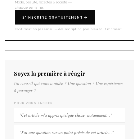
Mode, beauté, recettes & société —
chaque semaine.
S'INSCRIRE GRATUITEMENT
Confirmation par email — désinscription possible à tout moment.
Soyez la première à réagir
Un conseil qui vous a aidée ? Une question ? Une expérience
à partager ?
POUR VOUS LANCER
"Cet article m'a appris quelque chose, notamment..."
"J'ai une question sur un point précis de cet article..."