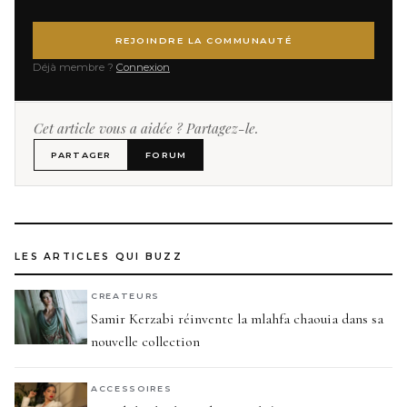
REJOINDRE LA COMMUNAUTÉ
Déjà membre ?
Connexion
Cet article vous a aidée ? Partagez-le.
PARTAGER
FORUM
LES ARTICLES QUI BUZZ
CREATEURS
Samir Kerzabi réinvente la mlahfa chaouia dans sa
nouvelle collection
ACCESSOIRES