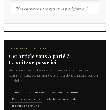
"Mon expérience sur ce sujet est un peu différente..."
COMMUNAUTÉ DZIRIELLE
Cet article vous a parlé ?
La suite se passe ici.
Rejoignez des milliers de femmes algériennes qui
commentent, échangent et s'entraident chaque jour sur
Dzirielle.
Commenter les articles
Accéder aux forums
Poser vos questions
Télécharger nos guides
Inscription gratuite