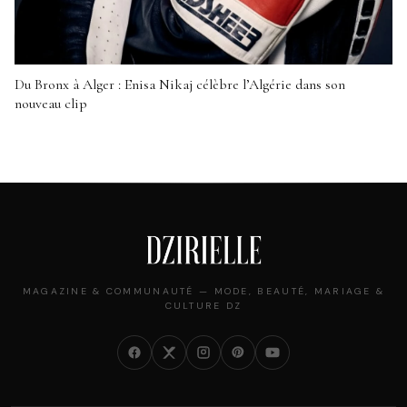
Du Bronx à Alger : Enisa Nikaj célèbre l’Algérie dans son
nouveau clip
MAGAZINE & COMMUNAUTÉ — MODE, BEAUTÉ, MARIAGE &
CULTURE DZ