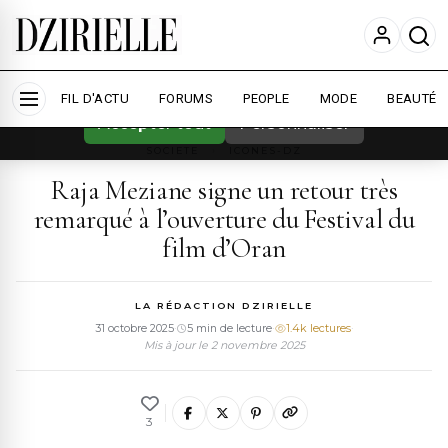
Nous utilisons des cookies pour améliorer
votre expérience et mesurer l'audience.
En
savoir plus
FIL D'ACTU
FORUMS
PEOPLE
MODE
BEAUTÉ
Accepter tout
Personnaliser
SOCIETE
›
ICONES-DZ
Raja Meziane signe un retour très
remarqué à l’ouverture du Festival du
film d’Oran
LA RÉDACTION DZIRIELLE
31 octobre 2025
·
5 min de lecture
·
1.4k lectures
·
Mis à jour le 2 novembre 2025
3