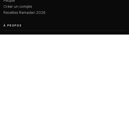
People
Créer un compte
Recettes Ramadan 2026
À PROPOS
Qui sommes-nous ?
Plan du site
Contact
Mentions légales
Confidentialité
CGU
REJOIGNEZ-NOUS
Faites partie de la communauté Dzirielle
Commentez, participez aux forums, gagnez des badges et accédez à
tous les contenus.
CRÉER MON COMPTE