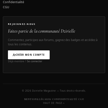
Confidentialité
CGU
REJOIGNEZ-NOUS
Faites partie de la communauté Dzirielle
Commentez, participez aux forums, gagnez des badges et accédez à
tous les contenus.
CRÉER MON COMPTE
Déjà membre ?
Se connecter
© 2026 Dzirielle Magazine — Tous droits réservés.
·
·
MENTIONS LÉGALES
CONFIDENTIALITÉ
CGU
HAUT DE PAGE