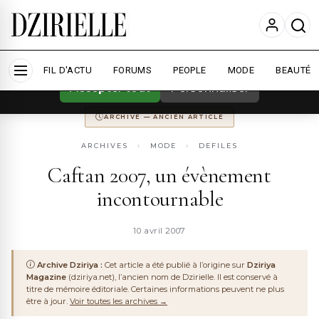
Nous utilisons des cookies pour améliorer
votre expérience et mesurer l'audience.
En
savoir plus
ARCHIVE
DZIRIYA MAGAZINE
ANCIENNEMENT
DZIRIYA.NET
FIL D'ACTU
CONSERVÉ POUR LA MÉMOIRE DU WEB ALGÉRIEN
FORUMS
PEOPLE
MODE
BEAUTÉ
Accepter tout
Personnaliser
ARCHIVE — ANCIEN ARTICLE
ARCHIVES
›
MODE
›
DEFILES
Caftan 2007, un évènement
incontournable
10 avril 2007
Archive Dziriya :
Cet article a été publié à l’origine sur
Dziriya
Magazine
(dziriya.net), l’ancien nom de Dzirielle. Il est conservé à
titre de mémoire éditoriale. Certaines informations peuvent ne plus
être à jour.
Voir toutes les archives →