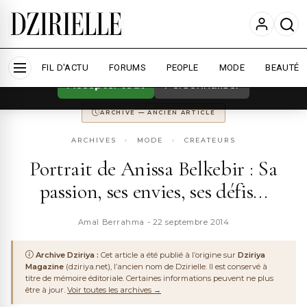
Nous utilisons des cookies pour améliorer
votre expérience et mesurer l'audience.
En
savoir plus
ARCHIVE
DZIRIYA MAGAZINE
ANCIENNEMENT
DZIRIYA.NET
FIL D'ACTU
CONSERVÉ POUR LA MÉMOIRE DU WEB ALGÉRIEN
FORUMS
PEOPLE
MODE
BEAUTÉ
Accepter tout
Personnaliser
ARCHIVE — ANCIEN ARTICLE
ARCHIVES
›
MODE
›
CREATEURS
Portrait de Anissa Belkebir : Sa
passion, ses envies, ses défis...
Amal Berrahma - 22 septembre 2014
Archive Dziriya :
Cet article a été publié à l’origine sur
Dziriya
Magazine
(dziriya.net), l’ancien nom de Dzirielle. Il est conservé à
titre de mémoire éditoriale. Certaines informations peuvent ne plus
être à jour.
Voir toutes les archives →