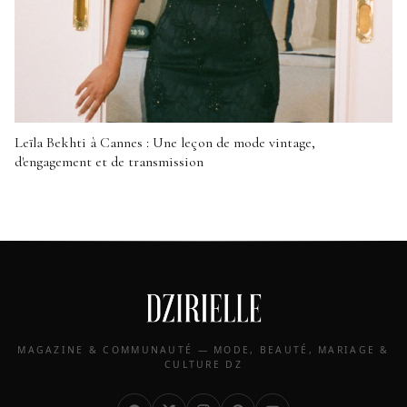
Leïla Bekhti à Cannes : Une leçon de mode vintage,
d'engagement et de transmission
MAGAZINE & COMMUNAUTÉ — MODE, BEAUTÉ, MARIAGE &
CULTURE DZ