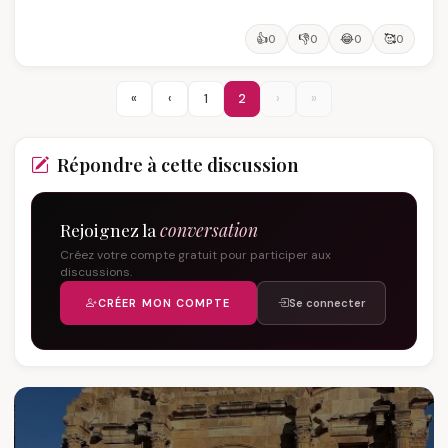
👍
👎
😂
🥰
0
0
0
0
«
‹
1
2
›
»
Répondre à cette discussion
Rejoignez la
conversation
Créez votre compte gratuit pour participer aux
discussions.
CRÉER MON COMPTE
Se connecter