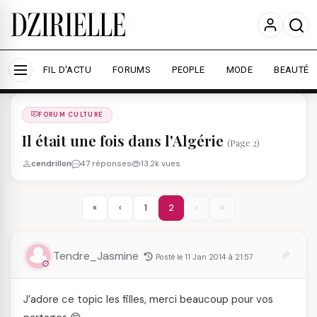
Nous utilisons des cookies pour améliorer votre
expérience et mesurer l'audience.
En savoir plus
Accepter tout
Personnaliser
FIL D'ACTU
FORUMS
PEOPLE
MODE
BEAUTÉ
Forums
/
FORUM CULTURE
/
FORUM CULTURE
Il était une fois dans l'Algérie
(Page 2)
cendrillon
47 réponses
13.2k vues
«
‹
1
2
›
»
Tendre_Jasmine
Posté le 11 Jan 2014 à 21:57
J’adore ce topic les filles, merci beaucoup pour vos