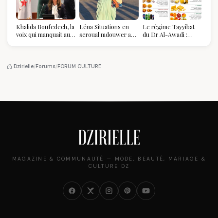
Khalida Boufedech, la
Léna Situations en
Le régime Tayyibat
voix qui manquait au
seroual mdouwer au
du Dr Al-Awadi :
sommet de l'État
Louvre : quand le
pourquoi il a séduit
algérien
pantalon des
des millions de
Algéroises devient la
femmes algériennes,
pièce mode de l'été
et ce que vous devez
Dzirielle
/
Forums
/
FORUM CULTURE
vraiment savoir
MAGAZINE & COMMUNAUTÉ — MODE, BEAUTÉ, MARIAGE &
CULTURE DZ