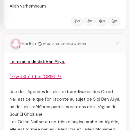
Allah yarhemhoum
👍
👎
😂
🥰
0
0
0
0
nadhia
Posté le 08 Feb 2014 à 09:38
Le miracle de Sidi Ben Aliya.
">
?w=535" title="OR116" />
Une des légendes les plus extraordinaires des Ouled
Nail est celle que l’on raconte au sujet de Sidi Ben Aliya,
un des plus célèbres parmi les santons de la région de
Sour El Ghozlane.
Les Ouled Nail sont une tribu d’origine arabe en Algérie,
elle est formée par les Ouled D’ia et Ouled Mohamed