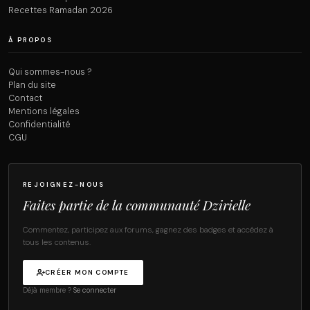
Recettes Ramadan 2026
À PROPOS
Qui sommes-nous ?
Plan du site
Contact
Mentions légales
Confidentialité
CGU
REJOIGNEZ-NOUS
Faites partie de la communauté Dzirielle
Commentez, participez aux forums, gagnez des badges et accédez à
tous les contenus.
CRÉER MON COMPTE
Déjà membre ?
Se connecter