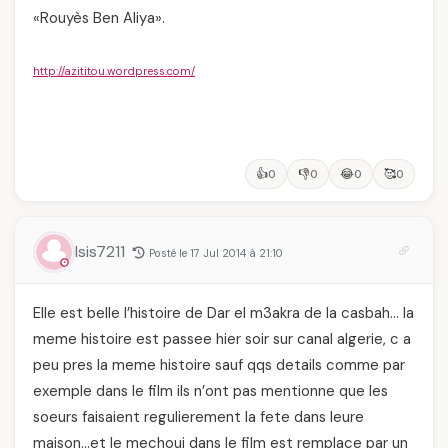
«Rouyès Ben Aliya».
http://azititou.wordpress.com/
👍
👎
😂
🥰
0
0
0
0
Isis7211
Posté le 17 Jul 2014 à 21:10
Elle est belle l’histoire de Dar el m3akra de la casbah… la
meme histoire est passee hier soir sur canal algerie, c a
peu pres la meme histoire sauf qqs details comme par
exemple dans le film ils n’ont pas mentionne que les
soeurs faisaient regulierement la fete dans leure
maison…et le mechoui dans le film est remplace par un