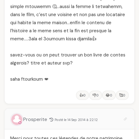
simple mtouwemm 🤔…aussi la femme li tetwahemm,
dans le film, c’est une voisine et non pas une locataire
qui habite la meme maison…enfin le contenu de
l’histoire a le meme sens et la fin est presque la
meme…..3ala el 3oumoum kissa djamila👍
savez-vous ou on peut trouver un bon livre de contes
algerois? titre et auteur svp?
saha ftourkoum 💋
👍
👎
😂
🥰
0
0
0
0
Prosperite
Posté le 14 Sep 2014 à 22:12
Merci pour toutes ces légendes de notre patrimoine