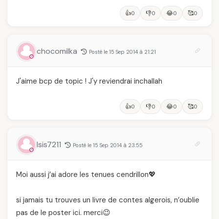
👍
👎
😂
🥰
0
0
0
0
chocomilka
Posté le 15 Sep 2014 à 21:21
J'aime bcp de topic ! J'y reviendrai inchallah
👍
👎
😂
🥰
0
0
0
0
Isis7211
Posté le 15 Sep 2014 à 23:55
Moi aussi j’ai adore les tenues cendrillon💖
si jamais tu trouves un livre de contes algerois, n’oublie
pas de le poster ici. merci😉