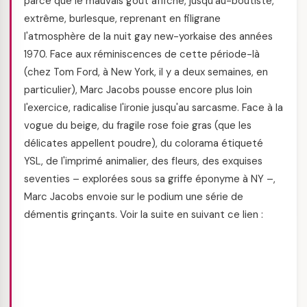
parce que le mauvais goût affiché, jusqu'au-boutiste,
extrême, burlesque, reprenant en filigrane
l'atmosphère de la nuit gay new-yorkaise des années
1970. Face aux réminiscences de cette période-là
(chez Tom Ford, à New York, il y a deux semaines, en
particulier), Marc Jacobs pousse encore plus loin
l'exercice, radicalise l'ironie jusqu'au sarcasme. Face à la
vogue du beige, du fragile rose foie gras (que les
délicates appellent poudre), du colorama étiqueté
YSL, de l'imprimé animalier, des fleurs, des exquises
seventies – explorées sous sa griffe éponyme à NY –,
Marc Jacobs envoie sur le podium une série de
démentis grinçants. Voir la suite en suivant ce lien :