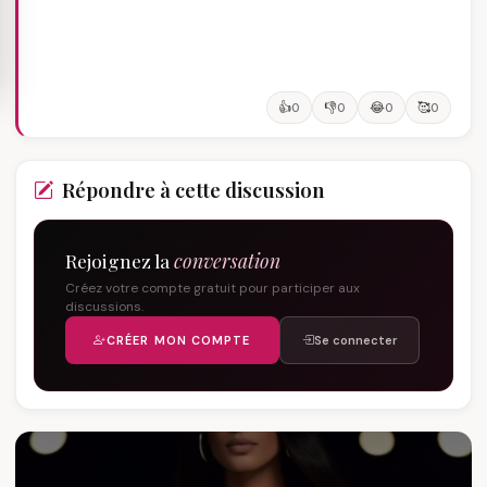
👍
👎
😂
🥰
0
0
0
0
Répondre à cette discussion
Rejoignez la
conversation
Créez votre compte gratuit pour participer aux
discussions.
CRÉER MON COMPTE
Se connecter