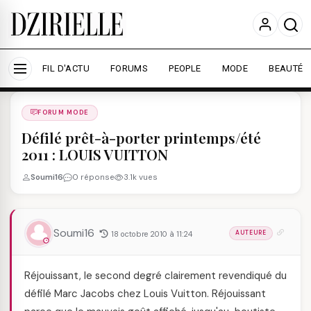
Nous utilisons des cookies pour améliorer votre
expérience et mesurer l'audience.
En savoir plus
Accepter tout
Personnaliser
FIL D'ACTU
FORUMS
PEOPLE
MODE
BEAUTÉ
Forums
/
FORUM MODE
/
FORUM MODE
Défilé prêt-à-porter printemps/été
2011 : LOUIS VUITTON
Soumi16
0 réponse
3.1k vues
Soumi16
18 octobre 2010 à 11:24
AUTEURE
Réjouissant, le second degré clairement revendiqué du
défilé Marc Jacobs chez Louis Vuitton. Réjouissant