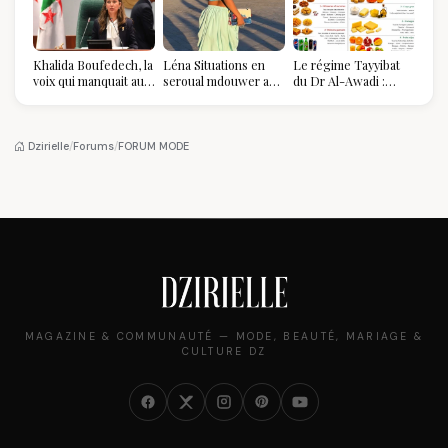
Khalida Boufedech, la
Léna Situations en
Le régime Tayyibat
voix qui manquait au
seroual mdouwer au
du Dr Al-Awadi :
sommet de l'État
Louvre : quand le
pourquoi il a séduit
algérien
pantalon des
des millions de
Algéroises devient la
femmes algériennes,
pièce mode de l'été
et ce que vous devez
Dzirielle
/
Forums
/
FORUM MODE
vraiment savoir
MAGAZINE & COMMUNAUTÉ — MODE, BEAUTÉ, MARIAGE &
CULTURE DZ