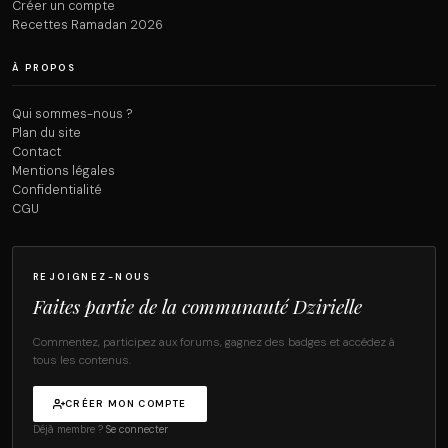
Créer un compte
Recettes Ramadan 2026
À PROPOS
Qui sommes-nous ?
Plan du site
Contact
Mentions légales
Confidentialité
CGU
REJOIGNEZ-NOUS
Faites partie de la communauté Dzirielle
Commentez, participez aux forums, gagnez des badges et accédez à
tous les contenus.
CRÉER MON COMPTE
Déjà membre ?
Se connecter