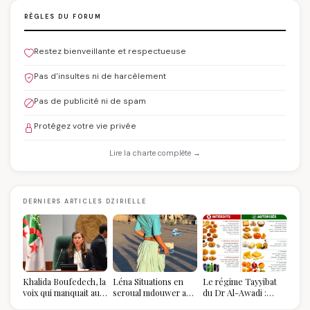
RÈGLES DU FORUM
Restez bienveillante et respectueuse
Pas d'insultes ni de harcèlement
Pas de publicité ni de spam
Protégez votre vie privée
Lire la charte complète →
DERNIERS ARTICLES DZIRIELLE
Khalida Boufedech, la
Léna Situations en
Le régime Tayyibat
voix qui manquait au
seroual mdouwer au
du Dr Al-Awadi :
sommet de l'État
Louvre : quand le
pourquoi il a séduit