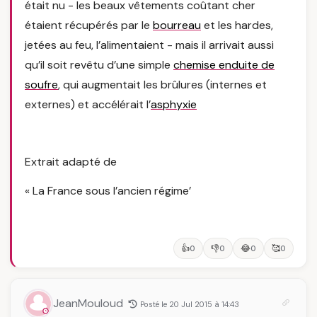
était nu - les beaux vêtements coûtant cher
étaient récupérés par le
bourreau
et les hardes,
jetées au feu, l’alimentaient - mais il arrivait aussi
qu’il soit revêtu d’une simple
chemise enduite de
soufre
, qui augmentait les brûlures (internes et
externes) et accélérait
l’
asphyxie
Extrait adapté de
« La France sous l’ancien régime’
👍
👎
😂
🥰
0
0
0
0
JeanMouloud
Posté le 20 Jul 2015 à 14:43