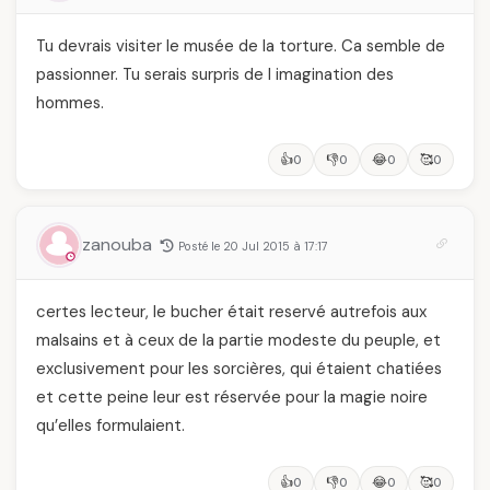
Tu devrais visiter le musée de la torture. Ca semble de
passionner. Tu serais surpris de l imagination des
hommes.
👍
👎
😂
🥰
0
0
0
0
zanouba
Posté le 20 Jul 2015 à 17:17
certes lecteur, le bucher était reservé autrefois aux
malsains et à ceux de la partie modeste du peuple, et
exclusivement pour les sorcières, qui étaient chatiées
et cette peine leur est réservée pour la magie noire
qu’elles formulaient.
👍
👎
😂
🥰
0
0
0
0