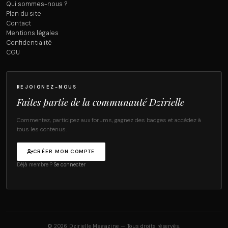
Qui sommes-nous ?
Plan du site
Contact
Mentions légales
Confidentialité
CGU
REJOIGNEZ-NOUS
Faites partie de la communauté Dzirielle
Commentez, participez aux forums, gagnez des badges et accédez à
tous les contenus.
CRÉER MON COMPTE
Déjà membre ?
Se connecter
© 2026 Dzirielle Magazine — Tous droits réservés.