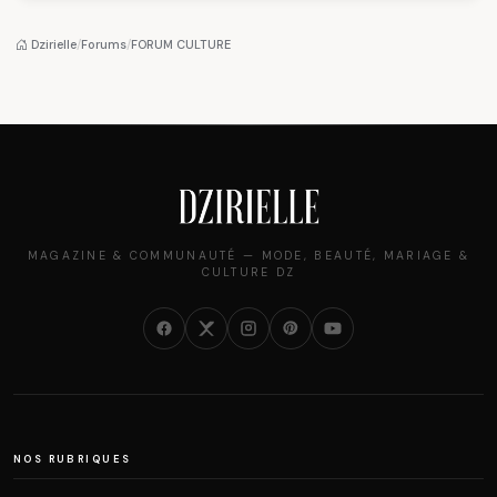
algérien
pantalon des
des millions de
Algéroises devient la
femmes algériennes,
pièce mode de l'été
et ce que vous devez
Dzirielle
/
Forums
/
FORUM CULTURE
vraiment savoir
MAGAZINE & COMMUNAUTÉ — MODE, BEAUTÉ, MARIAGE &
CULTURE DZ
NOS RUBRIQUES