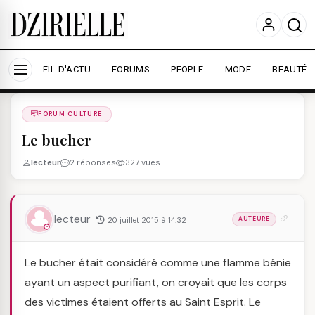
Nous utilisons des cookies pour améliorer votre
expérience et mesurer l'audience.
En savoir plus
Accepter tout
Personnaliser
FIL D'ACTU
FORUMS
PEOPLE
MODE
BEAUTÉ
Forums
/
FORUM CULTURE
/
FORUM CULTURE
Le bucher
lecteur
2 réponses
327 vues
lecteur
20 juillet 2015 à 14:32
AUTEURE
Le bucher était considéré comme une flamme bénie
ayant un aspect purifiant, on croyait que les corps
des victimes étaient offerts au Saint Esprit. Le