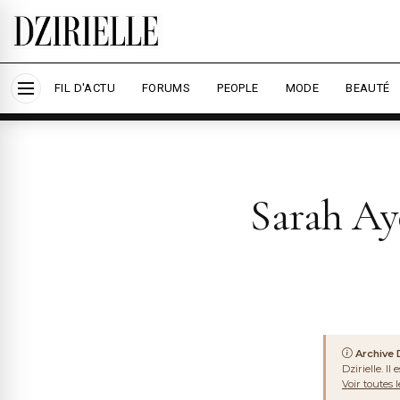
Nous utilisons des cookies pour améliorer votre
savoir plus
ARCHIVE
DZIRIYA
Accepter tout
Per
FIL D'ACTU
FORUMS
PEOPLE
MODE
BEAUTÉ
Sarah Ay
Archive D
Dzirielle. I
Voir toutes 