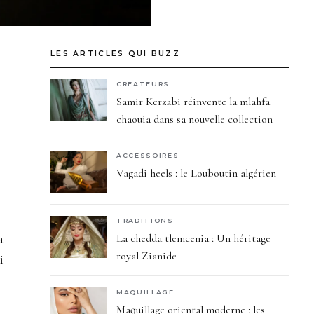
LES ARTICLES QUI BUZZ
CREATEURS
Samir Kerzabi réinvente la mlahfa
chaouia dans sa nouvelle collection
ACCESSOIRES
Vagadi heels : le Louboutin algérien
TRADITIONS
a
La chedda tlemcenia : Un héritage
royal Zianide
i
MAQUILLAGE
Maquillage oriental moderne : les