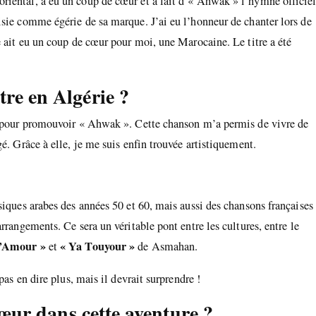
 oriental, a eu un coup de cœur et a fait d’« Ahwak » l’hymne officie
isie comme égérie de sa marque. J’ai eu l’honneur de chanter lors de
e ait eu un coup de cœur pour moi, une Marocaine. Le titre a été
re en Algérie ?
ir pour promouvoir « Ahwak ». Cette chanson m’a permis de vivre de
é. Grâce à elle, je me suis enfin trouvée artistiquement.
siques arabes des années 50 et 60, mais aussi des chansons françaises
rrangements. Ce sera un véritable pont entre les cultures, entre le
l’Amour »
« Ya Touyour »
et
de Asmahan.
pas en dire plus, mais il devrait surprendre !
cœur dans cette aventure ?