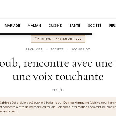
 expérience et mesurer l'audience.
En
 MAGAZINE
ANCIENNEMENT
DZIRIYA.NET
CONSERVÉ POUR LA MÉM
sonnaliser
MARIAGE
MAMAN
CUISINE
SANTÉ
SOCIÉTÉ
PER
ARCHIVE — ANCIEN ARTICLE
ARCHIVES
›
SOCIETE
›
ICONES DZ
oub, rencontre avec une
une voix touchante
28/11/13
ziriya :
Cet article a été publié à l’origine sur
Dziriya Magazine
(dziriya.net), l’an
l est conservé à titre de mémoire éditoriale. Certaines informations peuvent ne plus êt
les archives →