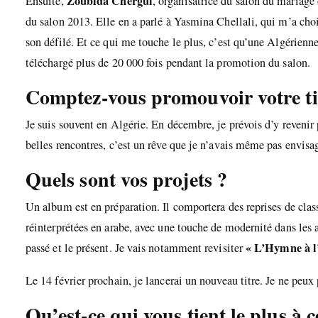
Zoubida Chergui
Ensuite,
, organisatrice du salon du mariage
du salon 2013. Elle en a parlé à Yasmina Chellali, qui m’a cho
son défilé. Et ce qui me touche le plus, c’est qu’une Algérienn
téléchargé plus de 20 000 fois pendant la promotion du salon.
Comptez-vous promouvoir votre tit
Je suis souvent en Algérie. En décembre, je prévois d’y reven
belles rencontres, c’est un rêve que je n’avais même pas envisag
Quels sont vos projets ?
Un album est en préparation. Il comportera des reprises de clas
réinterprétées en arabe, avec une touche de modernité dans les a
« L’Hymne à 
passé et le présent. Je vais notamment revisiter
Le 14 février prochain, je lancerai un nouveau titre. Je ne peux 
Qu’est-ce qui vous tient le plus à 