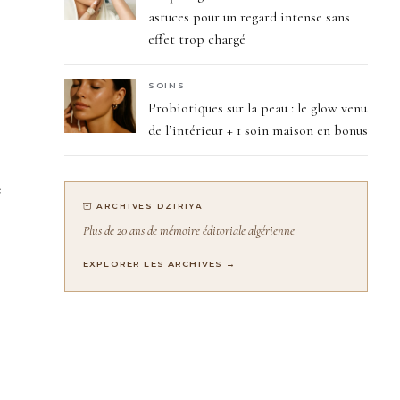
astuces pour un regard intense sans
effet trop chargé
SOINS
Probiotiques sur la peau : le glow venu
de l’intérieur + 1 soin maison en bonus
e
ARCHIVES DZIRIYA
Plus de 20 ans de mémoire éditoriale algérienne
EXPLORER LES ARCHIVES →