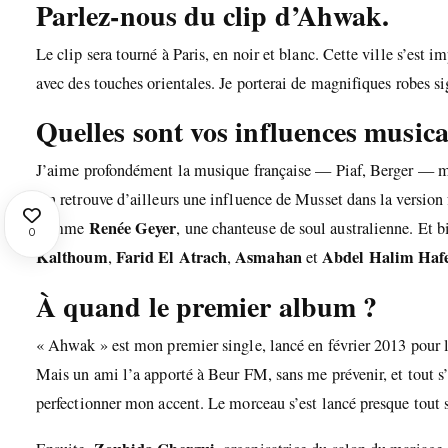
Parlez-nous du clip d’Ahwak.
Le clip sera tourné à Paris, en noir et blanc. Cette ville s’est 
avec des touches orientales. Je porterai de magnifiques robes s
Quelles sont vos influences musica
J’aime profondément la musique française — Piaf, Berger — ma
On retrouve d’ailleurs une influence de Musset dans la version
Renée Geyer
comme
, une chanteuse de soul australienne. Et 
0
Kalthoum
Farid El Atrach
Asmahan
Abdel Halim Haf
,
,
et
À quand le premier album ?
« Ahwak » est mon premier single, lancé en février 2013 pour l
Mais un ami l’a apporté à Beur FM, sans me prévenir, et tout
perfectionner mon accent. Le morceau s’est lancé presque tout 