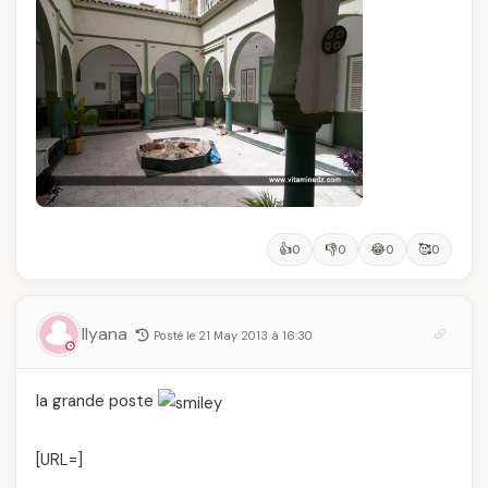
👍
👎
😂
🥰
0
0
0
0
Ilyana
Posté le 21 May 2013 à 16:30
la grande poste
[URL=
]