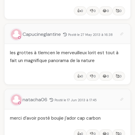
👍
👎
😂
🥰
0
0
0
0
Capucineglantine
Posté le 27 May 2013 à 16:38
les grottes à tlemcen le merveuilleux lorit est tout à
fait un magnifique panorama de la nature
👍
👎
😂
🥰
0
0
0
0
natacha06
Posté le 17 Jun 2013 à 17:45
merci d’avoir posté boujie j’ador cap carbon
👍
👎
😂
🥰
0
0
0
0