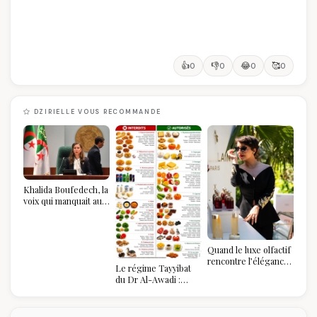
👍
👎
😂
🥰
0
0
0
0
DZIRIELLE VOUS RECOMMANDE
Khalida Boufedech, la
voix qui manquait au
sommet de l'État
algérien
Quand le luxe olfactif
rencontre l’élégance
Le régime Tayyibat
algérienne : une
du Dr Al-Awadi :
célébration de la Fête
pourquoi il a séduit
des Mères hors du
des millions de
temps
femmes algériennes,