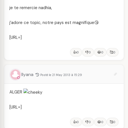
je te remercie nadhia,
j’adore ce topic, notre pays est magnifique😘
[URL=
]
👍
👎
😂
🥰
0
0
0
0
Ilyana
Posté le 21 May 2013 à 15:29
ALGER
[URL=
]
👍
👎
😂
🥰
0
0
0
0