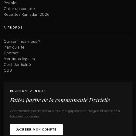
People
Créer un compte
Recettes Ramadan 2026
À PROPOS
Qui sommes-nous ?
Plan du site
Contact
Mentions légales
Confidentialité
CGU
REJOIGNEZ-NOUS
Faites partie de la communauté Dzirielle
Commentez, participez aux forums, gagnez des badges et accédez à
tous les contenus.
CRÉER MON COMPTE