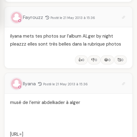
Fayrouzz
Posté le 21 May 2013 à 15:36
ilyana mets tes photos sur l’album ALger by night
pleazzz elles sont très belles dans la rubrique photos
👍
👎
😂
🥰
0
0
0
0
Ilyana
Posté le 21 May 2013 à 15:36
musé de l’emir abdelkader à alger
[URL=
]