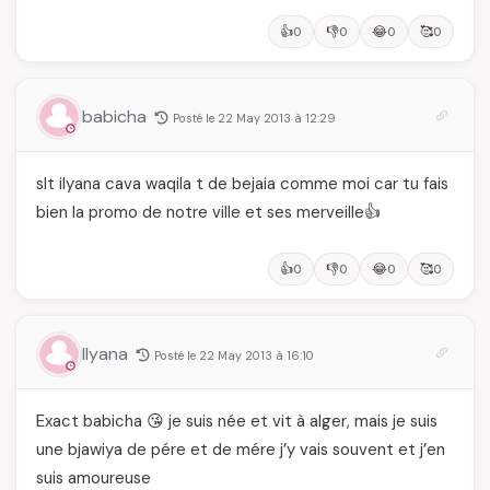
👍
👎
😂
🥰
0
0
0
0
babicha
Posté le 22 May 2013 à 12:29
slt ilyana cava waqila t de bejaia comme moi car tu fais
bien la promo de notre ville et ses merveille👍
👍
👎
😂
🥰
0
0
0
0
Ilyana
Posté le 22 May 2013 à 16:10
Exact babicha 😘 je suis née et vit à alger, mais je suis
une bjawiya de pére et de mére j’y vais souvent et j’en
suis amoureuse