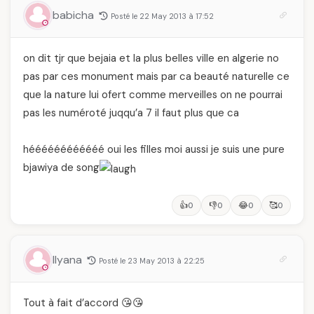
et ce que vous devez
babicha
Posté le 22 May 2013 à 17:52
vraiment savoir
on dit tjr que bejaia et la plus belles ville en algerie no
pas par ces monument mais par ca beauté naturelle ce
que la nature lui ofert comme merveilles on ne pourrai
pas les numéroté juqqu’a 7 il faut plus que ca
héééééééééééé oui les filles moi aussi je suis une pure
bjawiya de song
👍
👎
😂
🥰
0
0
0
0
Ilyana
Posté le 23 May 2013 à 22:25
Tout à fait d’accord 😘😘