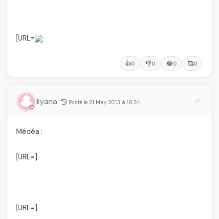
[URL=
👍
👎
😂
🥰
0
0
0
0
Ilyana
Posté le 21 May 2013 à 16:34
Médéa :
[URL=
]
[URL=
]