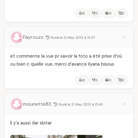
👍
👎
😂
🥰
0
0
0
0
Fayrouzz
Posté le 21 May 2013 à 15:37
et commente la vue pr savoir la foto a été prise d’où
ou bien c quelle vue, merci d’avance ilyana bisous
👍
👎
😂
🥰
0
0
0
0
mounette83
Posté le 21 May 2013 à 15:45
Il y’a aussi dar sbitar