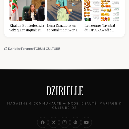
Khalida Boufedech, la
Léna Situations en
Le régime Tayyibat
voix qui manquait au
seroual mdouwer au
du Dr Al-Awadi :
sommet de l'État
Louvre : quand le
pourquoi il a séduit
algérien
pantalon des
des millions de
Algéroises devient la
femmes algériennes,
pièce mode de l'été
et ce que vous devez
Dzirielle
/
Forums
/
FORUM CULTURE
vraiment savoir
MAGAZINE & COMMUNAUTÉ — MODE, BEAUTÉ, MARIAGE &
CULTURE DZ