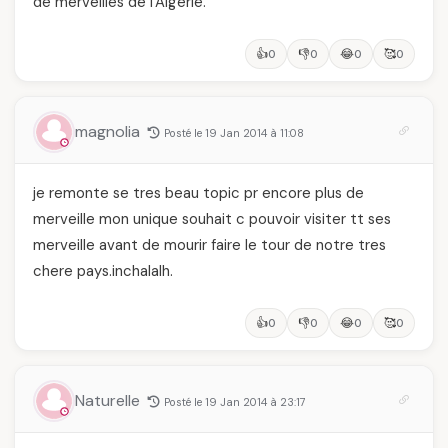
de merveilles de l'Algerie.
👍
👎
😂
🥰
0
0
0
0
magnolia
Posté le 19 Jan 2014 à 11:08
je remonte se tres beau topic pr encore plus de
merveille mon unique souhait c pouvoir visiter tt ses
merveille avant de mourir faire le tour de notre tres
chere pays.inchalalh.
👍
👎
😂
🥰
0
0
0
0
Naturelle
Posté le 19 Jan 2014 à 23:17