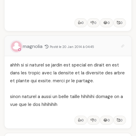
👍
👎
😂
🥰
0
0
0
0
magnolia
Posté le 20 Jan 2014 à 04:45
ahhh si si naturel se jardin est special en dirait en est
dans les tropic avec la densite et la diversite des arbre
et plante qui exsite. merci pr le partage.
sinon naturel a aussi un belle taille hihihihi domage on a
vue que le dos hihihihih
👍
👎
😂
🥰
0
0
0
0