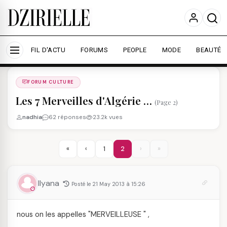
Nous utilisons des cookies pour améliorer votre
expérience et mesurer l'audience.
En savoir plus
Accepter tout
Personnaliser
FIL D'ACTU
FORUMS
PEOPLE
MODE
BEAUTÉ
Forums
/
FORUM CULTURE
/
FORUM CULTURE
Les 7 Merveilles d'Algérie …
(Page 2)
nadhia
62 réponses
23.2k vues
«
‹
1
2
›
»
Ilyana
Posté le 21 May 2013 à 15:26
nous on les appelles "MERVEILLEUSE " ,