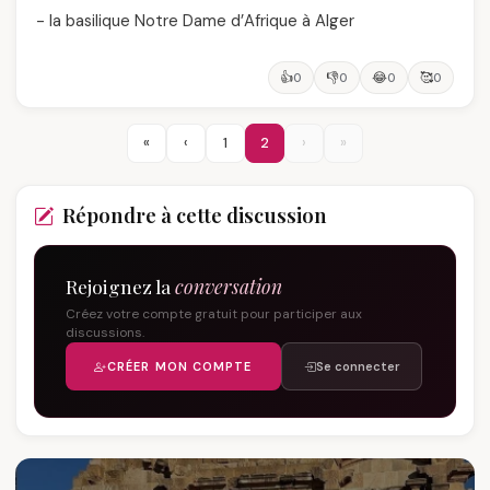
- la basilique Notre Dame d’Afrique à Alger
👍
👎
😂
🥰
0
0
0
0
«
‹
1
2
›
»
Répondre à cette discussion
Rejoignez la
conversation
Créez votre compte gratuit pour participer aux
discussions.
CRÉER MON COMPTE
Se connecter