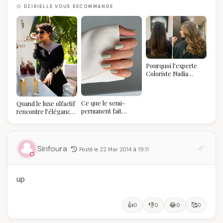
DZIRIELLE VOUS RECOMMANDE
Pourquoi l'experte
Coloriste Nadia
refuse de refaire
votre balayage (et
pourquoi vous allez
Ce que le semi-
Quand le luxe olfactif
l'adorer pour ça)
permanent fait
rencontre l’élégance
réellement à vos
algérienne : une
ongles
célébration de la Fête
des Mères hors du
temps
Sinfoura
Posté le 22 Mar 2014 à 19:11
up
👍
👎
😂
🥰
0
0
0
0