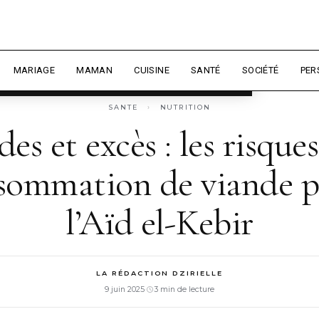
 expérience et mesurer l'audience.
En
sonnaliser
MARIAGE
MAMAN
CUISINE
SANTÉ
SOCIÉTÉ
PER
SANTE
›
NUTRITION
des et excès : les risque
sommation de viande 
l’Aïd el-Kebir
LA RÉDACTION DZIRIELLE
9 juin 2025
·
3 min de lecture