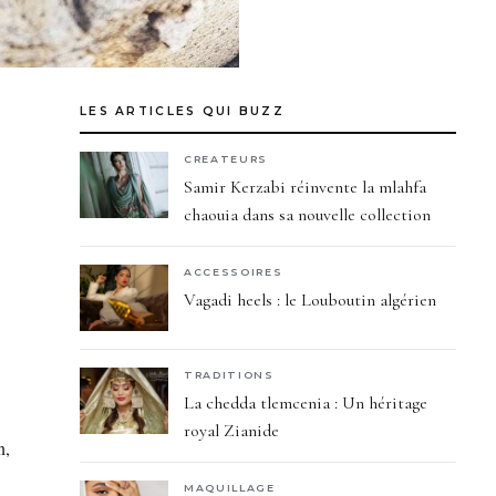
LES ARTICLES QUI BUZZ
CREATEURS
Samir Kerzabi réinvente la mlahfa
chaouia dans sa nouvelle collection
ACCESSOIRES
Vagadi heels : le Louboutin algérien
TRADITIONS
La chedda tlemcenia : Un héritage
royal Zianide
n,
MAQUILLAGE