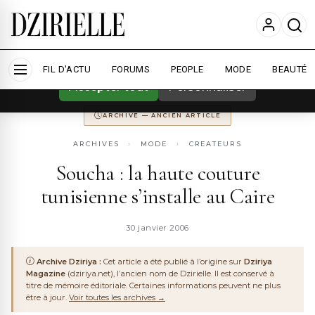
Nous utilisons des cookies pour améliorer
votre expérience et mesurer l'audience.
En
savoir plus
ARCHIVE
DZIRIYA MAGAZINE
ANCIENNEMENT
DZIRIYA.NET
FIL D'ACTU
CONSERVÉ POUR LA MÉMOIRE DU WEB ALGÉRIEN
FORUMS
PEOPLE
MODE
BEAUTÉ
Accepter tout
Personnaliser
ARCHIVE — ANCIEN ARTICLE
ARCHIVES
›
MODE
›
CREATEURS
Soucha : la haute couture
tunisienne s’installe au Caire
30 janvier 2006
Archive Dziriya :
Cet article a été publié à l’origine sur
Dziriya
Magazine
(dziriya.net), l’ancien nom de Dzirielle. Il est conservé à
titre de mémoire éditoriale. Certaines informations peuvent ne plus
être à jour.
Voir toutes les archives →