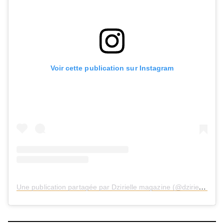
Voir cette publication sur Instagram
U
ne publication partagée par Dzirielle magazine (@dzirielle_magazine)