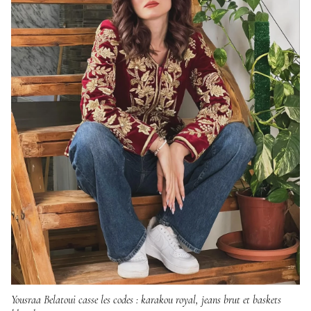
Yousraa Belatoui casse les codes : karakou royal, jeans brut et baskets