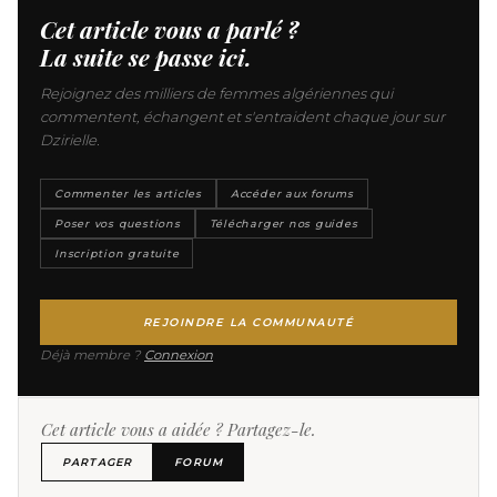
Cet article vous a parlé ?
La suite se passe ici.
Rejoignez des milliers de femmes algériennes qui
commentent, échangent et s'entraident chaque jour sur
Dzirielle.
Commenter les articles
Accéder aux forums
Poser vos questions
Télécharger nos guides
Inscription gratuite
REJOINDRE LA COMMUNAUTÉ
Déjà membre ?
Connexion
Cet article vous a aidée ? Partagez-le.
PARTAGER
FORUM