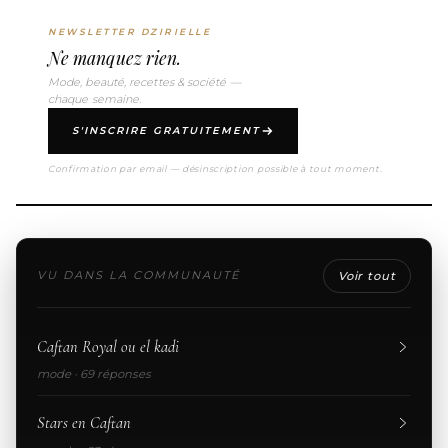
NEWSLETTER DZIRIELLE
Ne manquez rien.
Mode, beauté, recettes & société —
chaque semaine.
S'INSCRIRE GRATUITEMENT
Confirmation par email — désinscription possible à tout moment.
VU DANS LA COMMUNAUTÉ
Voir tout
Caftan Royal ou el kadi
mode · 69 réponses
Stars en Caftan