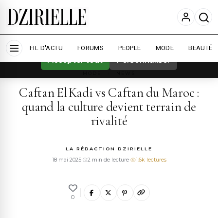
Nous utilisons des cookies pour améliorer
votre expérience et mesurer l'audience.
En
savoir plus
FIL D'ACTU
FORUMS
PEOPLE
MODE
BEAUTÉ
Accepter tout
Personnaliser
MODE
›
NEWS
Caftan El Kadi vs Caftan du Maroc :
quand la culture devient terrain de
rivalité
LA RÉDACTION DZIRIELLE
18 mai 2025
·
2 min de lecture
·
1.6k lectures
0