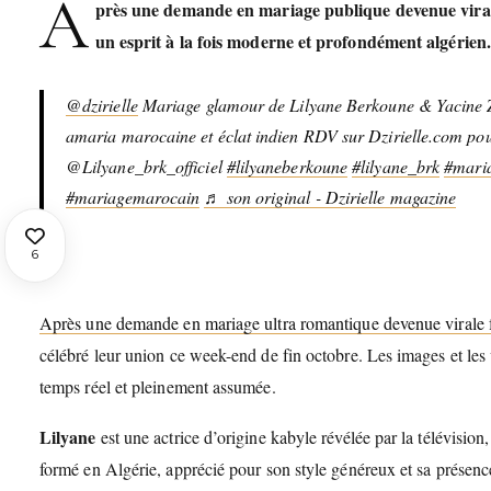
A
près une demande en mariage publique devenue virale
un esprit à la fois moderne et profondément algérien.
@dzirielle
Mariage glamour de Lilyane Berkoune & Yacine Za
amaria marocaine et éclat indien RDV sur Dzirielle.com pour 
@Lilyane_brk_officiel
#lilyaneberkoune
#lilyane_brk
#maria
#mariagemarocain
♬ son original - Dzirielle magazine
6
Après une demande en mariage ultra romantique devenue virale 
célébré leur union ce week-end de fin octobre. Les images et les
temps réel et pleinement assumée.
Lilyane
est une actrice d’origine kabyle révélée par la télévision
formé en Algérie, apprécié pour son style généreux et sa présen