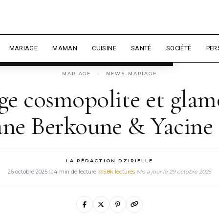
 expérience et mesurer l'audience.
En
sonnaliser
MARIAGE
MAMAN
CUISINE
SANTÉ
SOCIÉTÉ
PER
MARIAGE
›
NEWS-MARIAGE
ge cosmopolite et glam
ane Berkoune & Yacine
LA RÉDACTION DZIRIELLE
26 octobre 2025
·
4 min de lecture
·
5.8k lectures
·
Mis à jour le 29 octobre 2025