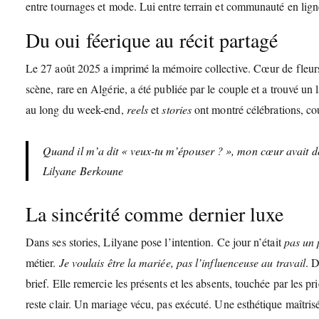
entre tournages et mode. Lui entre terrain et communauté en lign
Du oui féerique au récit partagé
Le 27 août 2025 a imprimé la mémoire collective. Cœur de fleurs,
scène, rare en Algérie, a été publiée par le couple et a trouvé u
au long du week-end,
reels
et
stories
ont montré célébrations, cou
Quand il m’a dit « veux-tu m’épouser ? », mon cœur avait dé
Lilyane Berkoune
La sincérité comme dernier luxe
Dans ses stories, Lilyane pose l’intention. Ce jour n’était
pas un 
métier.
Je voulais être la mariée, pas l’influenceuse au travail
. D
brief. Elle remercie les présents et les absents, touchée par les pr
reste clair. Un mariage vécu, pas exécuté. Une esthétique maîtrisée