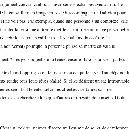
un argument convaincant pour favoriser vos échanges avec autrui. Le
 de la conseillère en image consiste à accompagner un individu pour
qu'il ne voit pas. Par exemple, quand une personne a un complexe, elle
it aider la personne à tirer le meilleur parti de son image personnelle
techniques (en travaillant sur les couleurs, la coiffure, le
e non verbal) pour que la personne puisse se mettre en valeur.
nt ? Les gens jugent sur la tenue, ensuite ils vous laissent parler.
faire leur shopping selon leur désir, ou ce qui leur va. Tout dépend d
ux rendre tous leurs rêves réalité. Si elles désirent un sac introuvable
ntes seront différentes selon les clientes : certaines sont des
 temps de chercher, alors que d'autres ont besoin de conseils. D'où
'est un look qui permet d’accroître l'estime de soi et de développer