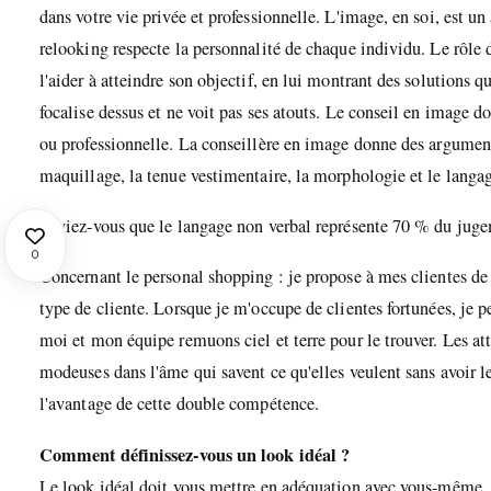
dans votre vie privée et professionnelle. L'image, en soi, est 
relooking respecte la personnalité de chaque individu. Le rôle
l'aider à atteindre son objectif, en lui montrant des solutions 
focalise dessus et ne voit pas ses atouts. Le conseil en image do
ou professionnelle. La conseillère en image donne des arguments 
maquillage, la tenue vestimentaire, la morphologie et le langag
Saviez-vous que le langage non verbal représente 70 % du jugeme
0
Concernant le personal shopping : je propose à mes clientes de 
type de cliente. Lorsque je m'occupe de clientes fortunées, je pe
moi et mon équipe remuons ciel et terre pour le trouver. Les atte
modeuses dans l'âme qui savent ce qu'elles veulent sans avoir le
l'avantage de cette double compétence.
Comment définissez-vous un look idéal ?
Le look idéal doit vous mettre en adéquation avec vous-même. C