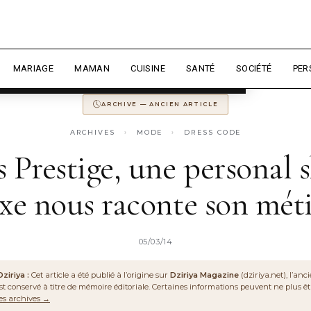
 expérience et mesurer l'audience.
En
 MAGAZINE
ANCIENNEMENT
DZIRIYA.NET
CONSERVÉ POUR LA MÉM
sonnaliser
MARIAGE
MAMAN
CUISINE
SANTÉ
SOCIÉTÉ
PER
ARCHIVE — ANCIEN ARTICLE
ARCHIVES
›
MODE
›
DRESS CODE
s Prestige, une personal 
xe nous raconte son mét
05/03/14
ziriya :
Cet article a été publié à l’origine sur
Dziriya Magazine
(dziriya.net), l’an
l est conservé à titre de mémoire éditoriale. Certaines informations peuvent ne plus êt
les archives →