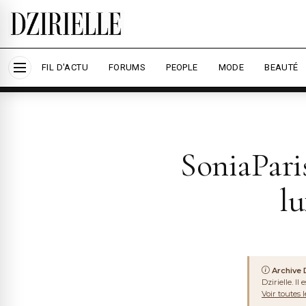
Nous utilisons des cookies pour améliorer votre
savoir plus
ARCHIVE
DZIRIYA
Accepter tout
Per
FIL D'ACTU
FORUMS
PEOPLE
MODE
BEAUTÉ
SoniaPari
lu
Archive D
Dzirielle. I
Voir toutes 