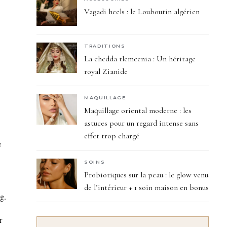
Vagadi heels : le Louboutin algérien
TRADITIONS
La chedda tlemcenia : Un héritage
royal Zianide
MAQUILLAGE
Maquillage oriental moderne : les
astuces pour un regard intense sans
effet trop chargé
e
SOINS
Probiotiques sur la peau : le glow venu
de l’intérieur + 1 soin maison en bonus
g.
r