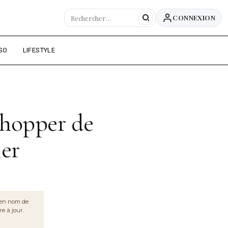
CONNEXION
OIRE DU WEB ALGÉRIEN
SO
LIFESTYLE
shopper de
ier
cien nom de
re à jour.