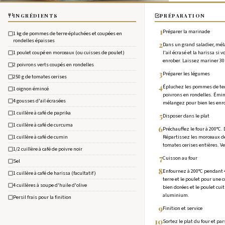
INGRÉDIENTS
PRÉPARATION
1
Préparer la marinade
1 kg de pommes de terre épluchées et coupées en
rondelles épaisses
2
Dans un grand saladier, mélan
1 poulet coupé en morceaux (ou cuisses de poulet)
l'ail écrasé et la harissa si
enrober. Laissez mariner 30
2 poivrons verts coupés en rondelles
3
Préparer les légumes
250 g de tomates cerises
4
Épluchez les pommes de terr
1 oignon émincé
poivrons en rondelles. Éminc
4 gousses d'ail écrasées
mélangez pour bien les enr
1 cuillère à café de paprika
5
Disposer dans le plat
1 cuillère à café de curcuma
6
Préchauffez le four à 200°C.
1 cuillère à café de cumin
Répartissez les morceaux de 
tomates cerises entières. V
1/2 cuillère à café de poivre noir
7
Cuisson au four
Sel
8
Enfournez à 200°C pendant 
1 cuillère à café de harissa (facultatif)
terre et le poulet pour une 
4 cuillères à soupe d'huile d'olive
bien dorées et le poulet cuit
aluminium.
Persil frais pour la finition
9
Finition et service
10
Sortez le plat du four et p