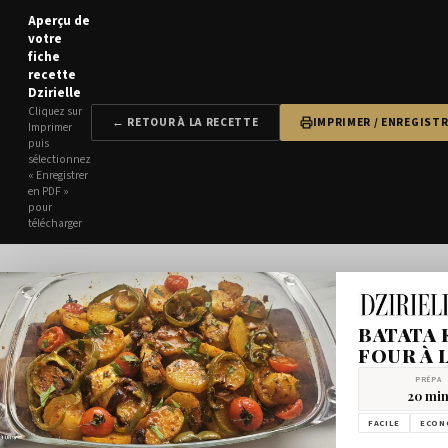
Aperçu de
votre
fiche
recette
Dzirielle
Cliquez sur
← RETOUR À LA RECETTE
IMPRIMER / ENREGISTR
Imprimer
puis
sélectionnez
« Enregistrer
en PDF »
pour
télécharger
BATATA 
FOUR À 
PRÉPA
20 mi
FACILE
ECON