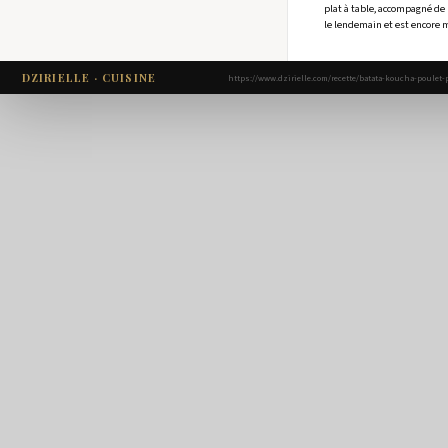
plat à table, accompagné de 
le lendemain et est encore 
DZIRIELLE · CUISINE
https://www.dzirielle.com/recette/batata-koucha-poulet-