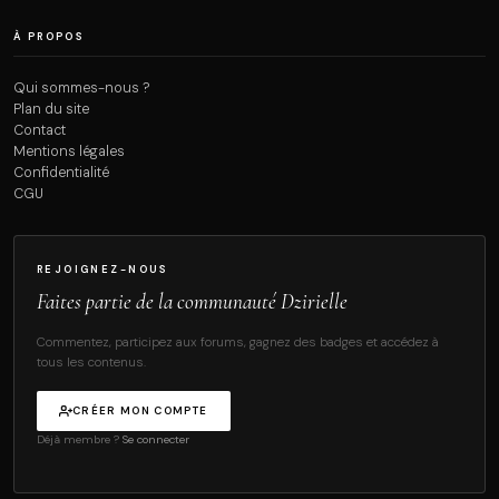
À PROPOS
Qui sommes-nous ?
Plan du site
Contact
Mentions légales
Confidentialité
CGU
REJOIGNEZ-NOUS
Faites partie de la communauté Dzirielle
Commentez, participez aux forums, gagnez des badges et accédez à
tous les contenus.
CRÉER MON COMPTE
Déjà membre ?
Se connecter