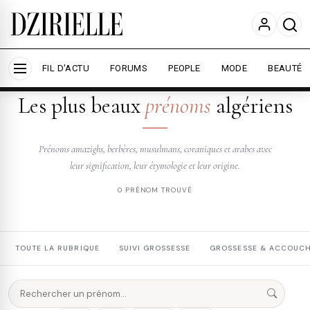
Nous utilisons des cookies pour améliorer votre
expérience et mesurer l'audience.
En savoir plus
Accepter tout
Personnaliser
FIL D'ACTU
FORUMS
PEOPLE
MODE
BEAUTÉ
DZIRIELLE — PRÉNOMS
Les plus beaux
prénoms
algériens
Prénoms amazighs, berbères, musulmans, coraniques et arabes avec
leur signification, leur étymologie et leur origine.
0 PRÉNOM TROUVÉ
TOUTE LA RUBRIQUE
SUIVI GROSSESSE
GROSSESSE & ACCOUC