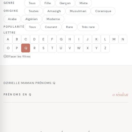
GENRE
Tous
Fille
Garçon
Mixte
ORIGINE
Toutes
Amazigh
Musulman
Coranique
Arabe
Algérien
Moderne
POPULARITÉ
Tous
Courant
Rare
Très rare
LETTRE
A
B
C
D
E
F
G
H
I
J
K
L
M
N
O
P
Q
R
S
T
U
V
W
X
Y
Z
Effacer les filtres
DZIRIELLE
/
MAMAN
/
PRÉNOMS
/
Q
0 résultat
PRÉNOMS EN Q