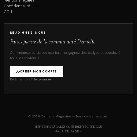
Mentions légales
Confidentialité
CGU
REJOIGNEZ-NOUS
Faites partie de la communauté Dzirielle
Commentez, participez aux forums, gagnez des badges et accédez à
tous les contenus.
CRÉER MON COMPTE
Déjà membre ?
Se connecter
© 2026 Dzirielle Magazine — Tous droits réservés.
·
·
MENTIONS LÉGALES
CONFIDENTIALITÉ
CGU
HAUT DE PAGE