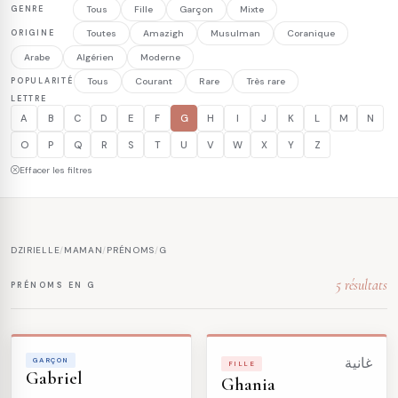
GENRE
Tous
Fille
Garçon
Mixte
ORIGINE
Toutes
Amazigh
Musulman
Coranique
Arabe
Algérien
Moderne
POPULARITÉ
Tous
Courant
Rare
Très rare
LETTRE
A
B
C
D
E
F
G
H
I
J
K
L
M
N
O
P
Q
R
S
T
U
V
W
X
Y
Z
Effacer les filtres
DZIRIELLE
/
MAMAN
/
PRÉNOMS
/
G
5 résultats
PRÉNOMS EN G
GARÇON
غانية
FILLE
Gabriel
Ghania