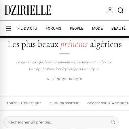
Nous utilisons des cookies pour améliorer votre
expérience et mesurer l'audience.
En savoir plus
Accepter tout
Personnaliser
FIL D'ACTU
FORUMS
PEOPLE
MODE
BEAUTÉ
DZIRIELLE — PRÉNOMS
Les plus beaux
prénoms
algériens
Prénoms amazighs, berbères, musulmans, coraniques et arabes avec
leur signification, leur étymologie et leur origine.
5 PRÉNOMS TROUVÉS
TOUTE LA RUBRIQUE
SUIVI GROSSESSE
GROSSESSE & ACCOUC