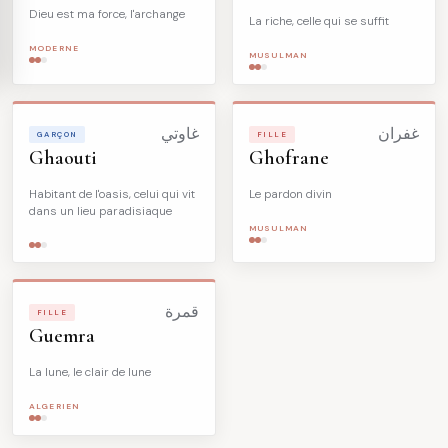
Dieu est ma force, l'archange
La riche, celle qui se suffit
MODERNE
MUSULMAN
غفران
غاوتي
GARÇON
FILLE
Ghaouti
Ghofrane
Habitant de l'oasis, celui qui vit
Le pardon divin
dans un lieu paradisiaque
MUSULMAN
قمرة
FILLE
Guemra
La lune, le clair de lune
ALGERIEN