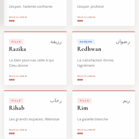
L'espoir, l'attente confiante
L'espoir profond
MUSULMAN
MUSULMAN
رضوان
رزيقة
FILLE
GARÇON
Razika
Redhwan
La bien pourvue, celle à qui
La satisfaction divine,
Dieu donne
l'agrément
MUSULMAN
MUSULMAN
ريم
رحاب
FILLE
FILLE
Rihab
Rim
Les grands espaces, l'étendue
La gazelle blanche
MUSULMAN
MUSULMAN