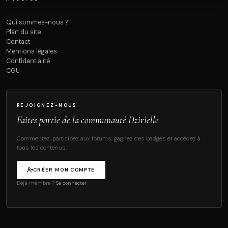
Qui sommes-nous ?
Plan du site
Contact
Mentions légales
Confidentialité
CGU
REJOIGNEZ-NOUS
Faites partie de la communauté Dzirielle
Commentez, participez aux forums, gagnez des badges et accédez à
tous les contenus.
CRÉER MON COMPTE
Déjà membre ?
Se connecter