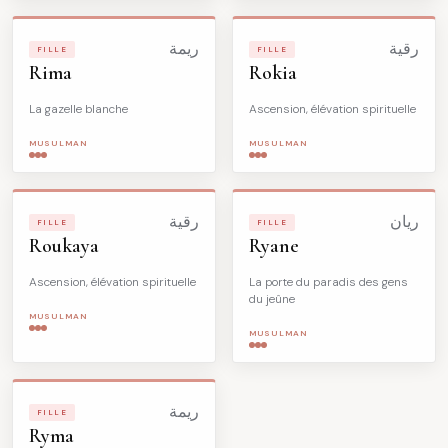
رقية
ريمة
FILLE
FILLE
Rima
Rokia
La gazelle blanche
Ascension, élévation spirituelle
MUSULMAN
MUSULMAN
ريان
رقية
FILLE
FILLE
Roukaya
Ryane
Ascension, élévation spirituelle
La porte du paradis des gens
du jeûne
MUSULMAN
MUSULMAN
ريمة
FILLE
Ryma