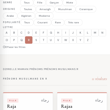
GENRE
Tous
Fille
Garçon
Mixte
ORIGINE
Toutes
Amazigh
Musulman
Coranique
Arabe
Algérien
Moderne
POPULARITÉ
Tous
Courant
Rare
Très rare
LETTRE
A
B
C
D
E
F
G
H
I
J
K
L
M
N
O
P
Q
R
S
T
U
V
W
X
Y
Z
Effacer les filtres
DZIRIELLE
/
MAMAN
/
PRÉNOMS
/
PRÉNOMS MUSULMANS
/
R
11 résultats
PRÉNOMS MUSULMANS EN R
رجاء
رجاء
FILLE
FILLE
Raja
Rajaa