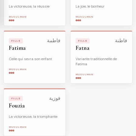
La victorieuse, la réussie
La joie, le bonheur
MUSULMAN
MUSULMAN
فاطنة
فاطمة
FILLE
FILLE
Fatima
Fatna
Celle qui sevra son enfant
Variante traditionnelle de
Fatima
MUSULMAN
MUSULMAN
فوزية
FILLE
Fouzia
La victorieuse, la triomphante
MUSULMAN