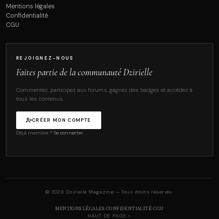
Mentions légales
Confidentialité
CGU
REJOIGNEZ-NOUS
Faites partie de la communauté Dzirielle
Commentez, participez aux forums, gagnez des badges et accédez à
tous les contenus.
CRÉER MON COMPTE
Déjà membre ?
Se connecter
© 2026 Dzirielle Magazine — Tous droits réservés.
·
·
MENTIONS LÉGALES
CONFIDENTIALITÉ
CGU
HAUT DE PAGE