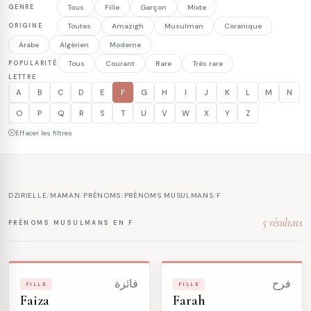
GENRE
Tous
Fille
Garçon
Mixte
ORIGINE
Toutes
Amazigh
Musulman
Coranique
Arabe
Algérien
Moderne
POPULARITÉ
Tous
Courant
Rare
Très rare
LETTRE
A
B
C
D
E
F
G
H
I
J
K
L
M
N
O
P
Q
R
S
T
U
V
W
X
Y
Z
Effacer les filtres
DZIRIELLE
/
MAMAN
/
PRÉNOMS
/
PRÉNOMS MUSULMANS
/
F
5 résultats
PRÉNOMS MUSULMANS EN F
فرح
فائزة
FILLE
FILLE
Faiza
Farah