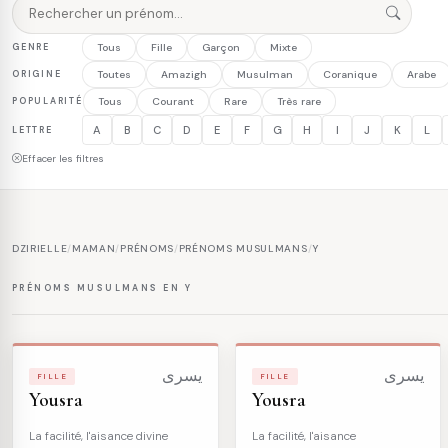
GENRE
Tous
Fille
Garçon
Mixte
ORIGINE
Toutes
Amazigh
Musulman
Coranique
Arabe
POPULARITÉ
Tous
Courant
Rare
Très rare
A
B
C
D
E
F
G
H
I
J
K
L
LETTRE
Effacer les filtres
DZIRIELLE
/
MAMAN
/
PRÉNOMS
/
PRÉNOMS MUSULMANS
/
Y
PRÉNOMS MUSULMANS EN Y
يسرى
يسرى
FILLE
FILLE
Yousra
Yousra
La facilité, l'aisance divine
La facilité, l'aisance