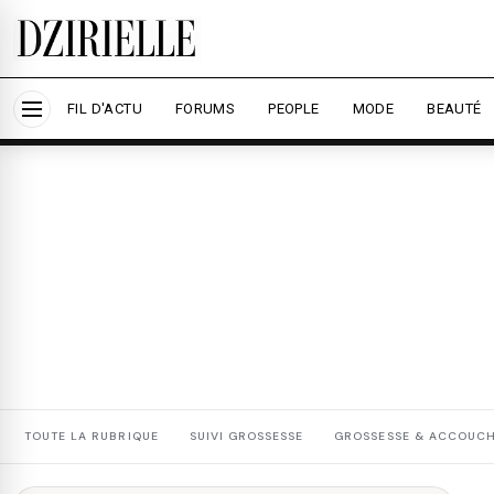
Nous utilisons des cookies pour améliorer votre expé
savoir plus
Accepter tout
Personna
FIL D'ACTU
FORUMS
PEOPLE
MODE
BEAUTÉ
TOUTE LA RUBRIQUE
SUIVI GROSSESSE
GROSSESSE & ACCOUC