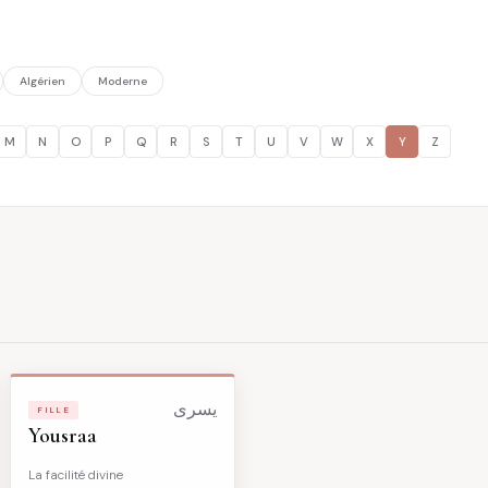
Algérien
Moderne
M
N
O
P
Q
R
S
T
U
V
W
X
Y
Z
يسرى
FILLE
Yousraa
La facilité divine