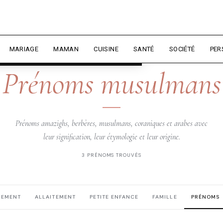
rience et mesurer l'audience.
En
liser
MARIAGE
MAMAN
CUISINE
SANTÉ
SOCIÉTÉ
PER
DZIRIELLE — PRÉNOMS
Prénoms musulmans
Prénoms amazighs, berbères, musulmans, coraniques et arabes avec
leur signification, leur étymologie et leur origine.
3 PRÉNOMS TROUVÉS
HEMENT
ALLAITEMENT
PETITE ENFANCE
FAMILLE
PRÉNOMS