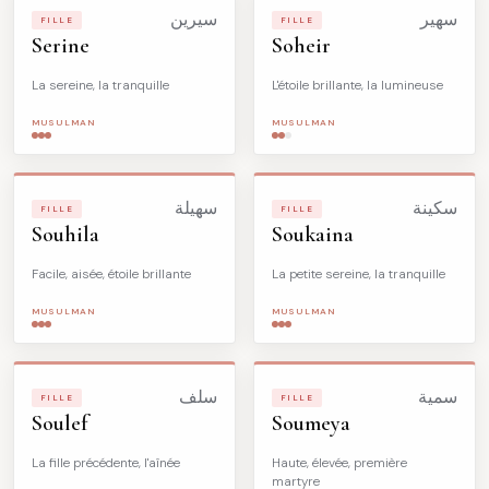
سهير
سيرين
FILLE
FILLE
Serine
Soheir
La sereine, la tranquille
L'étoile brillante, la lumineuse
MUSULMAN
MUSULMAN
سكينة
سهيلة
FILLE
FILLE
Souhila
Soukaina
Facile, aisée, étoile brillante
La petite sereine, la tranquille
MUSULMAN
MUSULMAN
سمية
سلف
FILLE
FILLE
Soulef
Soumeya
La fille précédente, l'aînée
Haute, élevée, première
martyre