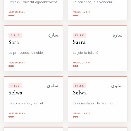
Celle qui divertit agréablement
La brillance, la splendeur
MUSULMAN
MUSULMAN
سارة
سارة
FILLE
FILLE
Sara
Sarra
La princesse, la noble
La joie, la félicité
MUSULMAN
MUSULMAN
سلوى
سلوى
FILLE
FILLE
Selwa
Selwa
La consolation, le miel
La consolation, le réconfort
MUSULMAN
MUSULMAN