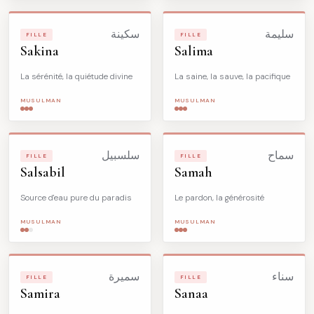
سليمة
سكينة
FILLE
FILLE
Sakina
Salima
La sérénité, la quiétude divine
La saine, la sauve, la pacifique
MUSULMAN
MUSULMAN
سماح
سلسبيل
FILLE
FILLE
Salsabil
Samah
Source d'eau pure du paradis
Le pardon, la générosité
MUSULMAN
MUSULMAN
سناء
سميرة
FILLE
FILLE
Samira
Sanaa