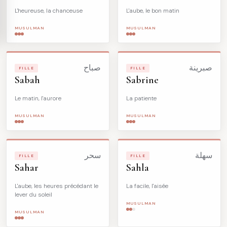
L'heureuse, la chanceuse
L'aube, le bon matin
MUSULMAN
MUSULMAN
صبرينة
صباح
FILLE
FILLE
Sabah
Sabrine
Le matin, l'aurore
La patiente
MUSULMAN
MUSULMAN
سهلة
سحر
FILLE
FILLE
Sahar
Sahla
L'aube, les heures précédant le
La facile, l'aisée
lever du soleil
MUSULMAN
MUSULMAN