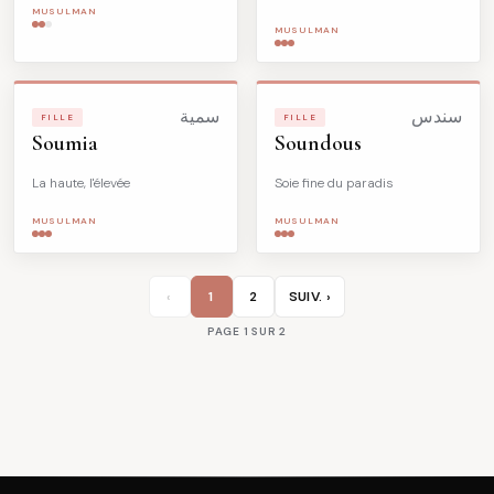
MUSULMAN
MUSULMAN
سندس
سمية
FILLE
FILLE
Soumia
Soundous
La haute, l'élevée
Soie fine du paradis
MUSULMAN
MUSULMAN
‹
1
2
SUIV. ›
PAGE 1 SUR 2