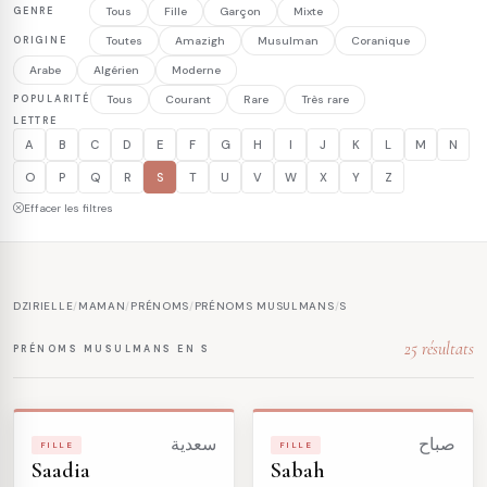
GENRE
Tous
Fille
Garçon
Mixte
ORIGINE
Toutes
Amazigh
Musulman
Coranique
Arabe
Algérien
Moderne
POPULARITÉ
Tous
Courant
Rare
Très rare
LETTRE
A
B
C
D
E
F
G
H
I
J
K
L
M
N
O
P
Q
R
S
T
U
V
W
X
Y
Z
Effacer les filtres
DZIRIELLE
/
MAMAN
/
PRÉNOMS
/
PRÉNOMS MUSULMANS
/
S
25 résultats
PRÉNOMS MUSULMANS EN S
صباح
سعدية
FILLE
FILLE
Saadia
Sabah