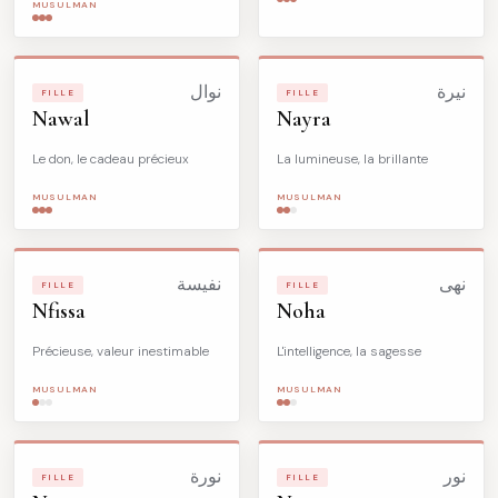
MUSULMAN
نيرة
نوال
FILLE
FILLE
Nawal
Nayra
Le don, le cadeau précieux
La lumineuse, la brillante
MUSULMAN
MUSULMAN
نهى
نفيسة
FILLE
FILLE
Nfissa
Noha
Précieuse, valeur inestimable
L'intelligence, la sagesse
MUSULMAN
MUSULMAN
نور
نورة
FILLE
FILLE