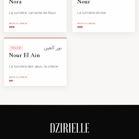
Nora
Nour
La lumière, variante de Nour
La lumière divine
MUSULMAN
MUSULMAN
نور العين
FILLE
Nour El Ain
La lumière des yeux, la chérie
MUSULMAN