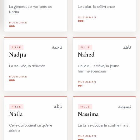
La généreuse, variante de
Le salut, la délivrance
Nadia
MUSULMAN
MUSULMAN
ناهد
ناجية
FILLE
FILLE
Nadjia
Nahed
La sauvée, la délivrée
Celle qui s'élève, la jeune
femme épanouie
MUSULMAN
MUSULMAN
نسيمة
نائلة
FILLE
FILLE
Naila
Nassima
Celle qui obtient ce qu'elle
La brise douce, le souffle frais
désire
MUSULMAN