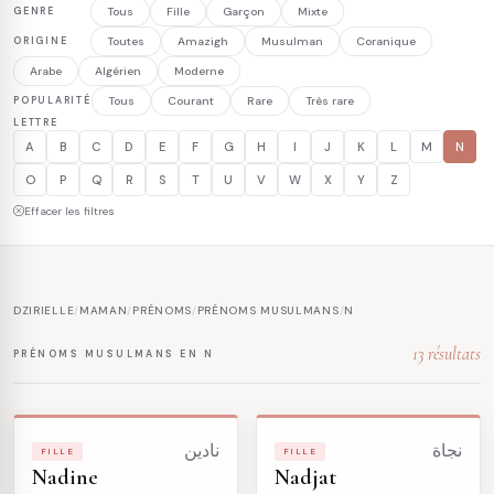
GENRE
Tous
Fille
Garçon
Mixte
ORIGINE
Toutes
Amazigh
Musulman
Coranique
Arabe
Algérien
Moderne
POPULARITÉ
Tous
Courant
Rare
Très rare
LETTRE
A
B
C
D
E
F
G
H
I
J
K
L
M
N
O
P
Q
R
S
T
U
V
W
X
Y
Z
Effacer les filtres
DZIRIELLE
/
MAMAN
/
PRÉNOMS
/
PRÉNOMS MUSULMANS
/
N
13 résultats
PRÉNOMS MUSULMANS EN N
نجاة
نادين
FILLE
FILLE
Nadine
Nadjat