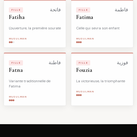
فاطمة
فاتحة
FILLE
FILLE
Fatiha
Fatima
L'ouverture, la première sourate
Celle qui sevra son enfant
MUSULMAN
MUSULMAN
فوزية
فاطنة
FILLE
FILLE
Fatna
Fouzia
Variante traditionnelle de
La victorieuse, la triomphante
Fatima
MUSULMAN
MUSULMAN