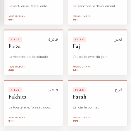
La vertueuse, l'excellente
Le sacrifice, le dévouement
MUSULMAN
MUSULMAN
فجر
فائزة
FILLE
FILLE
Faiza
Fajr
La victorieuse, la réussie
L'aube, le lever du jour
MUSULMAN
MUSULMAN
فرح
فاختة
FILLE
FILLE
Fakhita
Farah
La tourterelle, l'oiseau doux
La joie, le bonheur
MUSULMAN
MUSULMAN