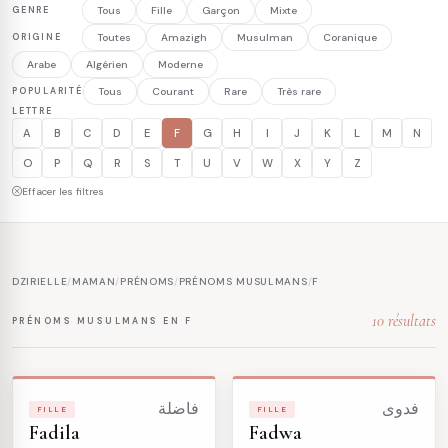
GENRE
Tous
Fille
Garçon
Mixte
ORIGINE
Toutes
Amazigh
Musulman
Coranique
Arabe
Algérien
Moderne
POPULARITÉ
Tous
Courant
Rare
Très rare
LETTRE
A
B
C
D
E
F
G
H
I
J
K
L
M
N
O
P
Q
R
S
T
U
V
W
X
Y
Z
Effacer les filtres
DZIRIELLE
/
MAMAN
/
PRÉNOMS
/
PRÉNOMS MUSULMANS
/
F
10 résultats
PRÉNOMS MUSULMANS EN F
فدوى
فاضلة
FILLE
FILLE
Fadila
Fadwa