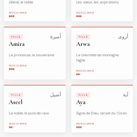
L'élevé, le noble
Les voeux, les aspirations
MUSULMAN
MUSULMAN
أروى
أميرة
FILLE
FILLE
Amira
Arwa
La princesse, la souveraine
La chevrette de montagne,
l'agile
MUSULMAN
MUSULMAN
آية
أصيل
FILLE
FILLE
Aseel
Aya
La noble, la pure de race
Signe de Dieu, verset du Coran
MUSULMAN
MUSULMAN