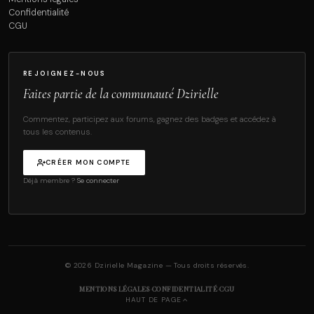
Confidentialité
CGU
REJOIGNEZ-NOUS
Faites partie de la communauté Dzirielle
Commentez, participez aux forums, gagnez des badges et accédez à
tous les contenus.
CRÉER MON COMPTE
Déjà membre ?
Se connecter
© 2026 Dzirielle Magazine — Tous droits réservés.
·
·
MENTIONS LÉGALES
CONFIDENTIALITÉ
CGU
HAUT DE PAGE