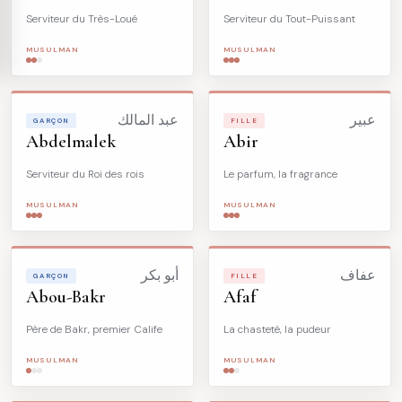
Serviteur du Très-Loué
Serviteur du Tout-Puissant
MUSULMAN
MUSULMAN
عبير
عبد المالك
GARÇON
FILLE
Abdelmalek
Abir
Serviteur du Roi des rois
Le parfum, la fragrance
MUSULMAN
MUSULMAN
عفاف
أبو بكر
GARÇON
FILLE
Abou-Bakr
Afaf
Père de Bakr, premier Calife
La chasteté, la pudeur
MUSULMAN
MUSULMAN