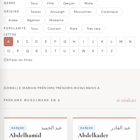
GENRE
Tous
Fille
Garçon
Mixte
ORIGINE
Toutes
Amazigh
Musulman
Coranique
Arabe
Algérien
Moderne
POPULARITÉ
Tous
Courant
Rare
Très rare
LETTRE
A
B
C
D
E
F
G
H
I
J
K
L
M
N
O
P
Q
R
S
T
U
V
W
X
Y
Z
Effacer les filtres
DZIRIELLE
/
MAMAN
/
PRÉNOMS
/
PRÉNOMS MUSULMANS
/
A
16 résultats
PRÉNOMS MUSULMANS EN A
عبد القادر
عبد الحميد
GARÇON
GARÇON
Abdelhamid
Abdelkader