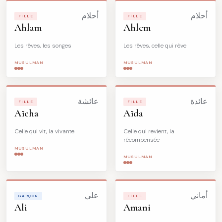
أحلام
أحلام
FILLE
FILLE
Ahlam
Ahlem
Les rêves, les songes
Les rêves, celle qui rêve
MUSULMAN
MUSULMAN
عائدة
عائشة
FILLE
FILLE
Aïcha
Aïda
Celle qui vit, la vivante
Celle qui revient, la
récompensée
MUSULMAN
MUSULMAN
أماني
علي
GARÇON
FILLE
Ali
Amani