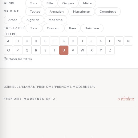
GENRE
Tous
Fille
Garçon
Mixte
ORIGINE
Toutes
Amazigh
Musulman
Coranique
Arabe
Algérien
Moderne
POPULARITÉ
Tous
Courant
Rare
Très rare
LETTRE
A
B
C
D
E
F
G
H
I
J
K
L
M
N
O
P
Q
R
S
T
U
V
W
X
Y
Z
Effacer les filtres
DZIRIELLE
/
MAMAN
/
PRÉNOMS
/
PRÉNOMS MODERNES
/
U
0 résultat
PRÉNOMS MODERNES EN U