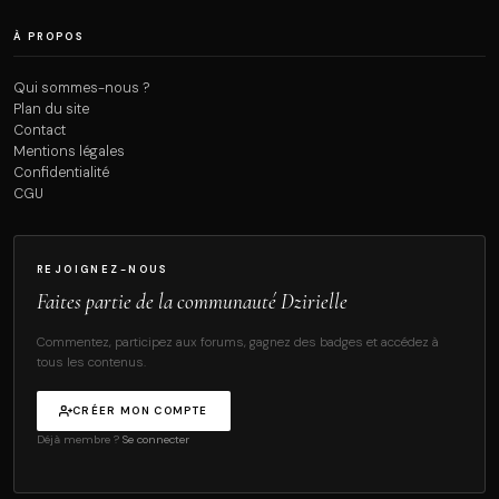
À PROPOS
Qui sommes-nous ?
Plan du site
Contact
Mentions légales
Confidentialité
CGU
REJOIGNEZ-NOUS
Faites partie de la communauté Dzirielle
Commentez, participez aux forums, gagnez des badges et accédez à
tous les contenus.
CRÉER MON COMPTE
Déjà membre ?
Se connecter