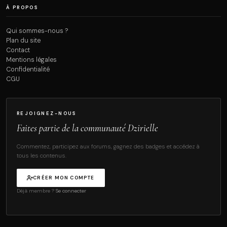
À PROPOS
Qui sommes-nous ?
Plan du site
Contact
Mentions légales
Confidentialité
CGU
REJOIGNEZ-NOUS
Faites partie de la communauté Dzirielle
Commentez, participez aux forums, gagnez des badges et accédez à
tous les contenus.
CRÉER MON COMPTE
Déjà membre ?
Se connecter