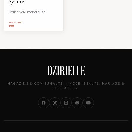
Syrine
Douce voix, mélodieuse
MODERNE
MAGAZINE & COMMUNAUTÉ — MODE, BEAUTÉ, MARIAGE &
CULTURE DZ