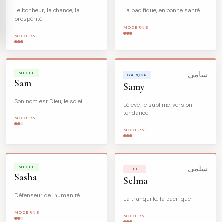
Le bonheur, la chance, la
La pacifique, en bonne santé
prospérité
MODERNE
MODERNE
MIXTE
سامي
GARÇON
Sam
Samy
Son nom est Dieu, le soleil
L'élevé, le sublime, version
tendance
MODERNE
MODERNE
MIXTE
سلمى
FILLE
Sasha
Selma
Défenseur de l'humanité
La tranquille, la pacifique
MODERNE
MODERNE