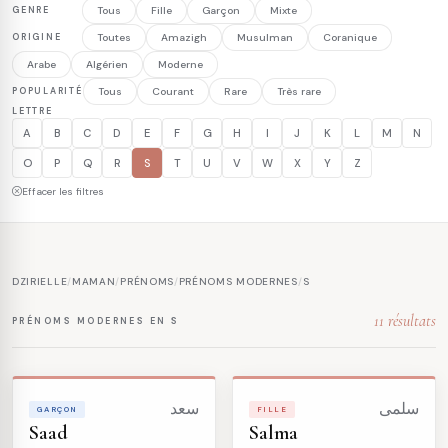
GENRE
Tous
Fille
Garçon
Mixte
ORIGINE
Toutes
Amazigh
Musulman
Coranique
Arabe
Algérien
Moderne
POPULARITÉ
Tous
Courant
Rare
Très rare
LETTRE
A
B
C
D
E
F
G
H
I
J
K
L
M
N
O
P
Q
R
S
T
U
V
W
X
Y
Z
Effacer les filtres
DZIRIELLE
/
MAMAN
/
PRÉNOMS
/
PRÉNOMS MODERNES
/
S
11 résultats
PRÉNOMS MODERNES EN S
سلمى
سعد
GARÇON
FILLE
Saad
Salma