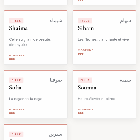
سهام
شيماء
FILLE
FILLE
Shaima
Siham
Celle au grain de beauté,
Les flèches, tranchante et vive
distinguée
MODERNE
MODERNE
سمية
صوفيا
FILLE
FILLE
Sofia
Soumia
La sagesse, la sage
Haute, élevée, sublime
MODERNE
MODERNE
سيرين
FILLE