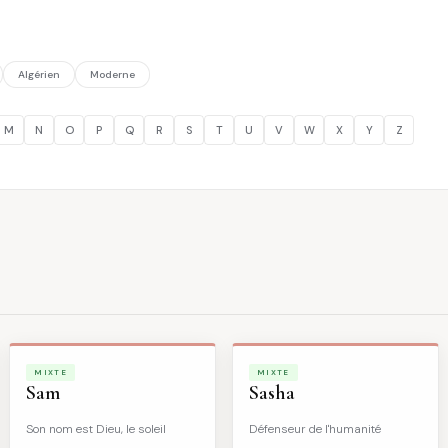
Algérien
Moderne
M
N
O
P
Q
R
S
T
U
V
W
X
Y
Z
MIXTE
MIXTE
Sam
Sasha
Son nom est Dieu, le soleil
Défenseur de l'humanité