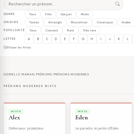
GENRE
Tous
Fille
Garçon
Mixte
ORIGINE
Toutes
Amazigh
Musulman
Coranique
Arabe
POPULARITÉ
Tous
Courant
Rare
Très rare
A
B
C
D
E
F
G
H
I
J
K
L
LETTRE
Effacer les filtres
DZIRIELLE
/
MAMAN
/
PRÉNOMS
/
PRÉNOMS MODERNES
PRÉNOMS MODERNES MIXTE
MIXTE
MIXTE
Alex
Eden
Défenseur, protecteur
Le paradis, le jardin d'Éden