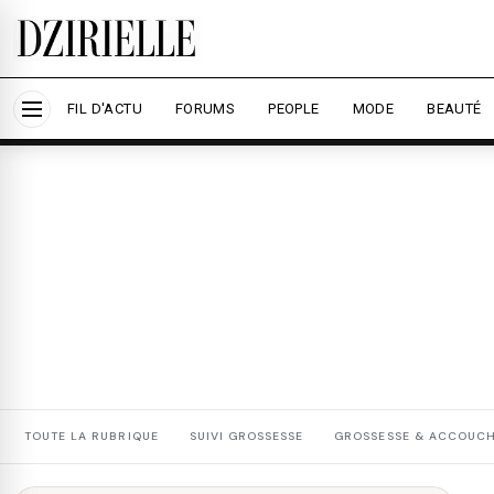
Nous utilisons des cookies pour améliorer votre expé
savoir plus
Accepter tout
Personna
FIL D'ACTU
FORUMS
PEOPLE
MODE
BEAUTÉ
TOUTE LA RUBRIQUE
SUIVI GROSSESSE
GROSSESSE & ACCOUC