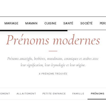
rience et mesurer l'audience.
En
liser
MARIAGE
MAMAN
CUISINE
SANTÉ
SOCIÉTÉ
PER
DZIRIELLE — PRÉNOMS
Prénoms modernes
Prénoms amazighs, berbères, musulmans, coraniques et arabes avec
leur signification, leur étymologie et leur origine.
4 PRÉNOMS TROUVÉS
HEMENT
ALLAITEMENT
PETITE ENFANCE
FAMILLE
PRÉNOMS