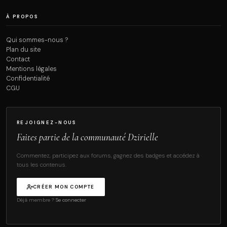
À PROPOS
Qui sommes-nous ?
Plan du site
Contact
Mentions légales
Confidentialité
CGU
REJOIGNEZ-NOUS
Faites partie de la communauté Dzirielle
Commentez, participez aux forums, gagnez des badges et accédez à
tous les contenus.
CRÉER MON COMPTE
Déjà membre ?
Se connecter