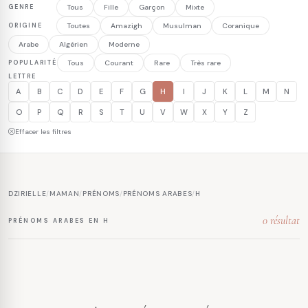
GENRE
Tous
Fille
Garçon
Mixte
ORIGINE
Toutes
Amazigh
Musulman
Coranique
Arabe
Algérien
Moderne
POPULARITÉ
Tous
Courant
Rare
Très rare
LETTRE
A
B
C
D
E
F
G
H
I
J
K
L
M
N
O
P
Q
R
S
T
U
V
W
X
Y
Z
Effacer les filtres
DZIRIELLE
/
MAMAN
/
PRÉNOMS
/
PRÉNOMS ARABES
/
H
0 résultat
PRÉNOMS ARABES EN H