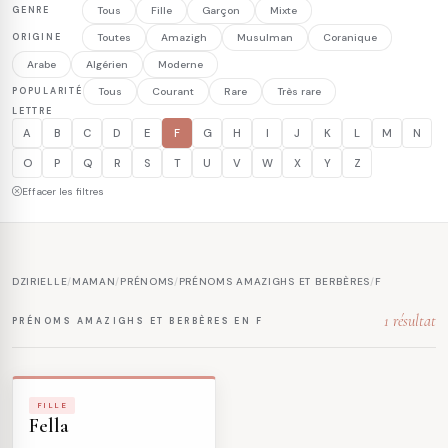
GENRE
Tous
Fille
Garçon
Mixte
ORIGINE
Toutes
Amazigh
Musulman
Coranique
Arabe
Algérien
Moderne
POPULARITÉ
Tous
Courant
Rare
Très rare
LETTRE
A
B
C
D
E
F
G
H
I
J
K
L
M
N
O
P
Q
R
S
T
U
V
W
X
Y
Z
Effacer les filtres
DZIRIELLE
/
MAMAN
/
PRÉNOMS
/
PRÉNOMS AMAZIGHS ET BERBÈRES
/
F
1 résultat
PRÉNOMS AMAZIGHS ET BERBÈRES EN F
FILLE
Fella