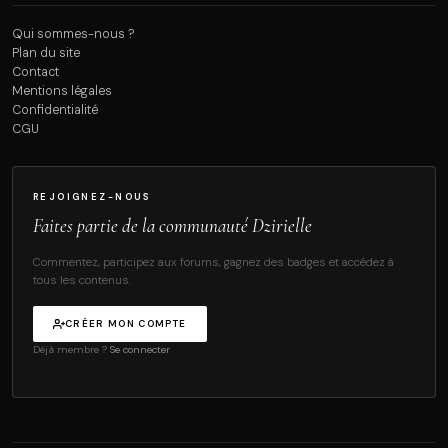
Qui sommes-nous ?
Plan du site
Contact
Mentions légales
Confidentialité
CGU
REJOIGNEZ-NOUS
Faites partie de la communauté Dzirielle
Commentez, participez aux forums, gagnez des badges et accédez à
tous les contenus.
CRÉER MON COMPTE
Déjà membre ?
Se connecter