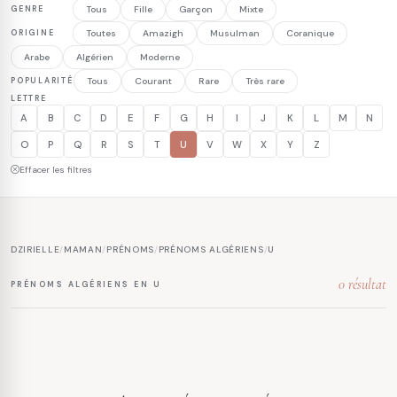
GENRE
Tous
Fille
Garçon
Mixte
ORIGINE
Toutes
Amazigh
Musulman
Coranique
Arabe
Algérien
Moderne
POPULARITÉ
Tous
Courant
Rare
Très rare
LETTRE
A
B
C
D
E
F
G
H
I
J
K
L
M
N
O
P
Q
R
S
T
U
V
W
X
Y
Z
Effacer les filtres
DZIRIELLE
/
MAMAN
/
PRÉNOMS
/
PRÉNOMS ALGÉRIENS
/
U
0 résultat
PRÉNOMS ALGÉRIENS EN U