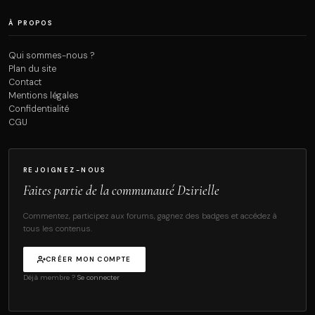
À PROPOS
Qui sommes-nous ?
Plan du site
Contact
Mentions légales
Confidentialité
CGU
REJOIGNEZ-NOUS
Faites partie de la communauté Dzirielle
Commentez, participez aux forums, gagnez des badges et accédez à
tous les contenus.
CRÉER MON COMPTE
Déjà membre ?
Se connecter