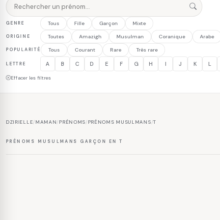
GENRE
Tous
Fille
Garçon
Mixte
ORIGINE
Toutes
Amazigh
Musulman
Coranique
Arabe
POPULARITÉ
Tous
Courant
Rare
Très rare
A
B
C
D
E
F
G
H
I
J
K
L
LETTRE
Effacer les filtres
DZIRIELLE
/
MAMAN
/
PRÉNOMS
/
PRÉNOMS MUSULMANS
/
T
PRÉNOMS MUSULMANS GARÇON EN T