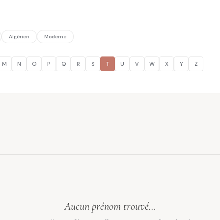
Algérien
Moderne
M
N
O
P
Q
R
S
T
U
V
W
X
Y
Z
Aucun prénom trouvé…