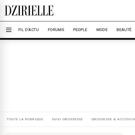
Nous utilisons des cookies pour améliorer votre expé
savoir plus
Accepter tout
Personna
FIL D'ACTU
FORUMS
PEOPLE
MODE
BEAUTÉ
TOUTE LA RUBRIQUE
SUIVI GROSSESSE
GROSSESSE & ACCOUC