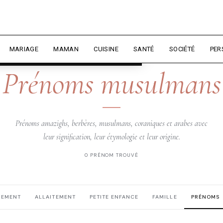
rience et mesurer l'audience.
En
liser
MARIAGE
MAMAN
CUISINE
SANTÉ
SOCIÉTÉ
PER
DZIRIELLE — PRÉNOMS
Prénoms musulmans
Prénoms amazighs, berbères, musulmans, coraniques et arabes avec
leur signification, leur étymologie et leur origine.
0 PRÉNOM TROUVÉ
HEMENT
ALLAITEMENT
PETITE ENFANCE
FAMILLE
PRÉNOMS