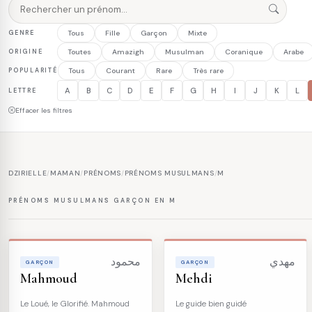
GENRE
Tous
Fille
Garçon
Mixte
ORIGINE
Toutes
Amazigh
Musulman
Coranique
Arabe
POPULARITÉ
Tous
Courant
Rare
Très rare
A
B
C
D
E
F
G
H
I
J
K
L
LETTRE
Effacer les filtres
DZIRIELLE
/
MAMAN
/
PRÉNOMS
/
PRÉNOMS MUSULMANS
/
M
PRÉNOMS MUSULMANS GARÇON EN M
مهدي
محمود
GARÇON
GARÇON
Mahmoud
Mehdi
Le Loué, le Glorifié. Mahmoud
Le guide bien guidé