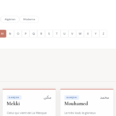
Algérien
Moderne
M
N
O
P
Q
R
S
T
U
V
W
X
Y
Z
محمد
مكي
GARÇON
GARÇON
Mekki
Mouhamed
Celui qui vient de La Mecque
Le très loué, le glorieux