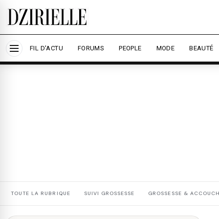
Nous utilisons des cookies pour améliorer votre expé
savoir plus
Accepter tout
Personna
FIL D'ACTU
FORUMS
PEOPLE
MODE
BEAUTÉ
TOUTE LA RUBRIQUE
SUIVI GROSSESSE
GROSSESSE & ACCOUC