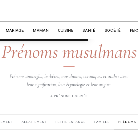
rience et mesurer l'audience.
En
liser
MARIAGE
MAMAN
CUISINE
SANTÉ
SOCIÉTÉ
PER
DZIRIELLE — PRÉNOMS
Prénoms musulmans
Prénoms amazighs, berbères, musulmans, coraniques et arabes avec
leur signification, leur étymologie et leur origine.
4 PRÉNOMS TROUVÉS
HEMENT
ALLAITEMENT
PETITE ENFANCE
FAMILLE
PRÉNOMS